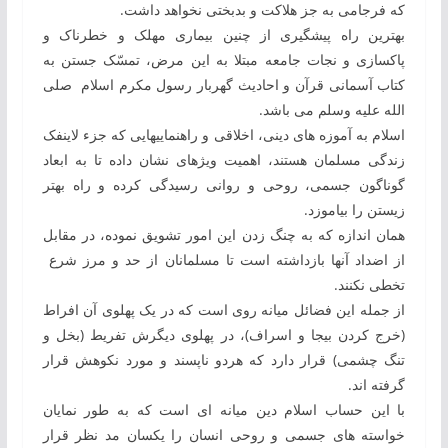
که فرجامی به ‏جز هلاکت و بدبختی نخواهد داشت.
بهترین راه پیشگیری از چنین بیماری مهلک و خطرناک و
پاک‏سازی و نجات جامعه مبتلا به‏ این مرض، تمسّک جستن به‏
کتاب آسمانی قرآن و احادیث گهربار رسول مکرم اسلام صلی
الله علیه وسلم می‏ باشد.
اسلام به‏ آموزه ‏های دینی، اخلاقی و راهنمایی‏هایی که جزء لاینفک
زندگی مسلمان هستند، اهمیت ویژه‏ای نشان داده تا به‏ ابعاد
گوناگون جسمی، روحی و روانی رسیدگی کرده و راه بهتر
زیستن را بیاموزد.
همان اندازه که به ‏چنگ‏ زدن این امور تشویق نموده، در مقابل
از اضداد آن‏ها بازداشته است تا مسلمانان از حد و مرز شرع
تخطی نکنند.
از جمله‏ این فضائل میانه‏ روی است که در یک پهلوی آن افراط
(خرج کردن بیجا و اسراف)، در پهلوی دیگرش تفریط (بخل و
تنگ چشمی) قرار دارد که هردو ناپسند و مورد نکوهش قرار
گرفته‏ اند.
با این حساب اسلام دین میانه ‏ای‏ است که به ‏طور نمایان
خواسته‏ های جسمی و روحی انسان ‏را یکسان مد نظر قرار