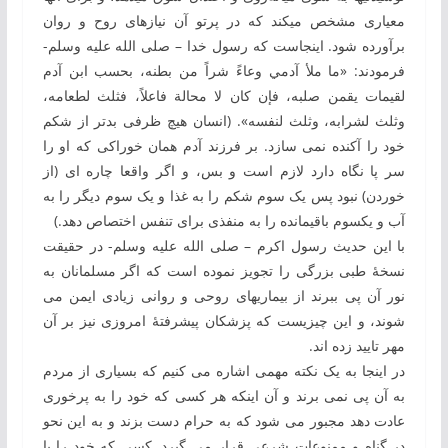
معیاری مشخص می‏کند که در پرتو آن نیازهای روح و روان
برآورده شود. این‏جاست که رسول خدا – صلی الله علیه وسلم-
فرمودند: «ما ملأ آدمي وعاءً شراً من بطنه، بحسب ابن آدم
لقیمات یقمن صلبه، فإن کان لا محالة فاعلاً، فثلث لطعامه،
وثلث لشرابه، وثلث لنفسه». (انسان هیچ ظرفی بدتر از شکم
خود را آکنده نمی ‏سازد. بر فرزند آدم همان خوراکی ‏که او را
سر پا نگاه دارد لازم است و بس، و اگر واقعا چاره ‏ای (از
خوردن) نبود پس یک‏ سوم شکم را به‏ غذا و یک ‏سوم دیگر را به
‏آب و یک‏سوم باقیمانده را به‏ منفذی برای تنفس اختصاص دهد.)
با این ‏حدیث رسول اکرم – صلی الله علیه وسلم- در حقیقت
نسخۀ طبی بزرگی‏ را تجویز نموده است که اگر مسلمانان به
‏نور آن پی ببرند از بیماری‏های روحی و روانی زیادی ایمن می‏
شوند، و این چیزیست که پزشکان پیشرفتۀ امروزی نیز بر آن
مهر تایید زده ‏اند.
در این‏جا به ‏یک نکته مهمی اشاره می ‏کنیم که بسیاری از مردم
به ‏آن پی نمی ‏برند و آن اینکه هر کسی ‏که خود را به ‏پرخوری
عادت دهد مجبور می ‏شود که به‏ حرام دست بزند و به‏ این نحو
در گناه و ممنوعات شرعی قرار می گیرد. کسی ‏که خود را با