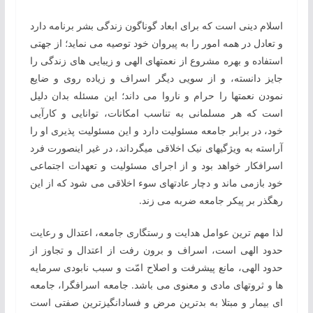
اسلام دینی ‏است که برای ابعاد گوناگون زندگی بشر برنامه دارد
و تعادل در همه‏ امور را به ‏پیروان خود توصیه می ‏نماید؛ از جهتی
استفاده و بهره‏‏ مشروع از نعمت‏هاى الهى و زیبایی‏ هاى زندگى ‏را
جایز دانسته، و از سویی دیگر اسراف و زیاده ‏روى و ضایع
نمودن نعمت‏ها را حرام و ناروا مى ‏داند؛ این مسئله بدان دلیل
است که هر مسلمانی به‏ تناسب امکانات، توانایى و کارآیى
خود، در برابر جامعه مسئولیت دارد و این مسئولیت پذیری او را
آراسته به ‏ویژگی‏های نیک اخلاقی می‏گرداند، در غیر این‏صورت فرد
اسراف‏کار خواهد بود و از اجراى مسئولیت و تعهدات اجتماعى
خود بازمى‏ ماند و دچار عادت‏های سوء اخلاقی می‏ شود که از این
رهگذر بر پیکر جامعه ضربه مى‏ زند.
لذا مهم‏ ترین عوامل هدایت و رستگاری جامعه، اعتدال و رعایت
حدود الهی است، اسراف و برون رفت از اعتدال و تجاوز از
حدود الهی، مانع پیشرفت و اصلاح امّت و سبب نابودی سرمایه‏
ها و ثروت‏های مادی و معنوی می ‏باشد. جامعه‏ اسراف‏گرا، جامعه‏
ای بیمار و مبتلا به‏ بدترین مرض و فسادانگیزترین صفتی ‏است