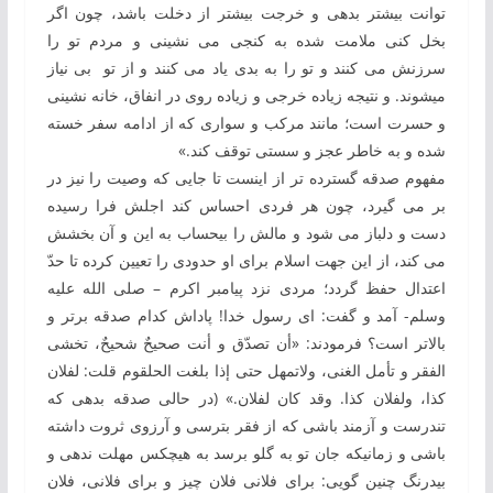
توانت بیشتر بدهی و خرجت بیشتر از دخلت باشد، چون اگر
بخل کنی ملامت شده به ‏کنجی می ‏نشینی و مردم تو را
سرزنش می ‏کنند و تو را به ‏بدی یاد می‏ کنند و از تو بی ‏نیاز
می‏شوند. و نتیجه زیاده خرجی و زیاده ‏روی در انفاق، خانه ‏نشینی
و حسرت است؛ مانند مرکب و سواری‏ که از ادامه سفر خسته
شده و به‏ خاطر عجز و سستی توقف کند.»
مفهوم صدقه گسترده ‏تر از اینست تا جایی‏ که وصیت را نیز در
بر می ‏گیرد، چون هر فردی احساس کند اجلش فرا رسیده
دست و دل‏باز می‏ شود و مالش را بی‏حساب به ‏این و آن بخشش
می ‏کند، از این‏ جهت اسلام برای او حدودی را تعیین کرده تا حدّ
اعتدال حفظ گردد؛ مردی نزد پیامبر اکرم – صلی الله علیه
وسلم- آمد و گفت: ای رسول خدا! پاداش کدام صدقه برتر و
بالا‏تر است؟ فرمودند: «أن تصدّق و أنت صحیحٌ شحیحٌ، تخشی
الفقر و تأمل الغنی، ولاتمهل حتی إذا بلغت الحلقوم قلت: لفلان
کذا، ولفلان کذا. وقد کان لفلان.» (در حالی صدقه بدهی که
تندرست و آزمند باشی که از فقر بترسی و آرزوی ثروت داشته
باشی و زمانی‏که جان تو به ‏گلو برسد به ‏هیچ‏کس مهلت ندهی و
بی‏درنگ چنین ‏گویی: برای فلانی فلان چیز و برای فلانی، فلان