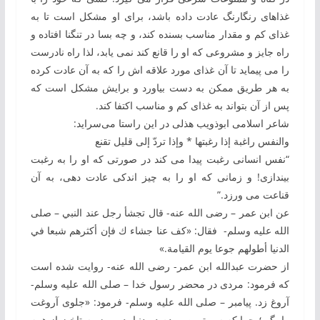
غذاهای رنگارنگ عادت داده باشد، برای او مشکل است تا به‏
غذای کم و مقدار مناسب بسنده کند، و چه بسا در تنگنا افتاده و
راه جایز و مشروعی ‏که او را قانع کند نمی ‏یابد، لذا راه نادرست
را می‏ پیماید تا آن غذای مورد علاقه ‏اش را که به‏ آن عادت کرده
به هر طریق ممکن به ‏دست بیاورد و برایش مشکل است که
پس از آن بتواند به ‏غذای کم و مناسب اکتفا کند.
شاعر اسلامی ابوذویب هذلی در این راستا می‌سراید‏:
والنفس راغبة إذا رغبتها * وإذا تردّ إلی قلیل تقنع
“نفس انسانی رغبت پيدا می ‏کند در صورتی‏ که او را به رغبت
بيندازی! و زمانی ‏که او را به ‏چيز اندکی عادت دهی، به‏ آن
قناعت می ‏ورزد.”
عن ابن عمر – رضی الله عنه- قال تجشأ رجل عند النبي – صلی
الله علیه وسلم- فقال: «كف عنا جشاء ك فإن أكثرهم شبعا في
الدنيا أطولهم جوعا يوم القيامة.»
از حضرت عبدالله ابن عمر- رضی الله عنه- روایت شده است
که فرمود: مردی در محضر رسول خدا – صلی الله علیه وسلم-
آروغ زد. پیامبر – صلی الله علیه وسلم- فرمود: «جلوی آروغت
را بگیر؛ چرا که سیرترین مردم در دنیا، در روز رستاخیز از همه