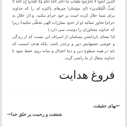
الَّذِينَ آمَنُواْ لاَ تُحَرِّمُواْ طَيِّبَاتِ مَا أَحَلَّ اللّهُ لَكُمْ وَلاَ تَعْتَدُواْ إِنَّ اللّهَ لاَ
يُحِبُّ الْمُعْتَدِينَ» (ای مؤمنان! چيزهای پاكيزه ‌ای ‏را كه خداوند
برای شما حلال كرده است بر خود حرام مكنيد، و (از حلال به
‏حرام) تجاوز ننمائيد (و از حدود مقرّرات الهی تخطّی مكنيد)؛ زيرا
كه خداوند متجاوزان را دوست نمی‌ دارد.)‏
لذا معنای بازداشتن مسلمان از اسراف این نیست که از زندگی
و خوشی نعمت‏هایش دور و برحذر باشد، بلکه هدف اینست که
باید در همه سطوح دین و دنیا اعتدال و میانه ‏روی حفظ شود تا
خداوند متعال از ما راضی گردد.
فروغ هدایت
بهای حقيقت
شفقت و رحمت بر خلق خدا