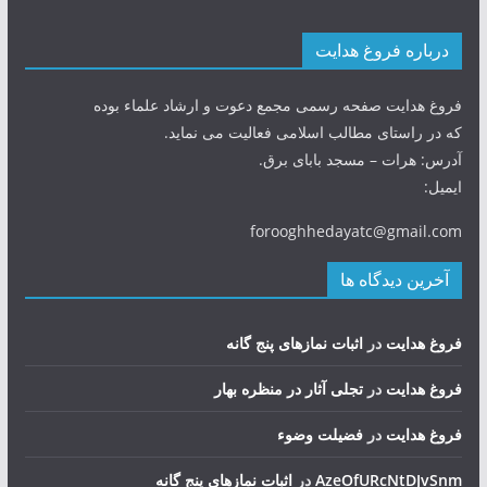
درباره فروغ هدایت
فروغ هدایت صفحه رسمی مجمع دعوت و ارشاد علماء بوده
که در راستای مطالب اسلامی فعالیت می نماید.
آدرس: هرات – مسجد بابای برق.
ایمیل:
forooghhedayatc@gmail.com
آخرین دیدگاه ها
فروغ هدایت
در
اثبات نمازهای پنج گانه
فروغ هدایت
در
تجلی آثار در منظره بهار
فروغ هدایت
در
فضيلت وضوء
AzeOfURcNtDJvSnm
در
اثبات نمازهای پنج گانه