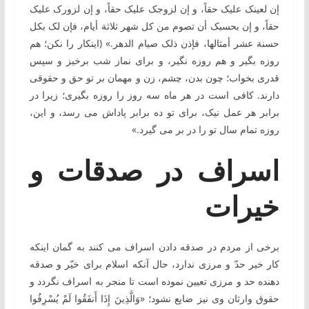
إن لعینک علیک حقاً، و إن لزوجک علیک حقاً، و إن لزورک علیک
حقاً، و إن بحسبک أن تصوم من کل شهر ثلاثة أیام، فإن لک بکل
حسنة عشر أمثالها، فإذن ذلک صیام الدهر.» (این‏کار را نکن؛ هم
روزه بگیر و هم روزه نگیر، و برای نماز شب برخیز و سپس
قدری بخواب؛ چون بدن، چشم، زن و مهمان بر تو حق و حقوقی
دارند. کافی ‏است در هر ماه سه ‏روز را روزه بگیری؛ زیرا در
برابر هر عمل نیک، برای تو ده برابر پاداش می ‏رسد، و این،
روزه تمام سال تو را در بر می‏ گیرد.»
اسراف در صدقات و
خیرات
برخی از مردم در صدقه دادن اسراف می‏ کنند به ‏گمان این‏که
کار خیر حدّ و مرزی ندارد، حال‏ آنکه اسلام برای خیّر و صدقه
دهنده حد و مرزی تعیین نموده ‏است تا منجر به اسراف نگردد و
حقوق وارثان وی نیز ضایع نشود؛ «وَالَّذِينَ إِذَا أَنفَقُوا لَمْ يُسْرِفُوا