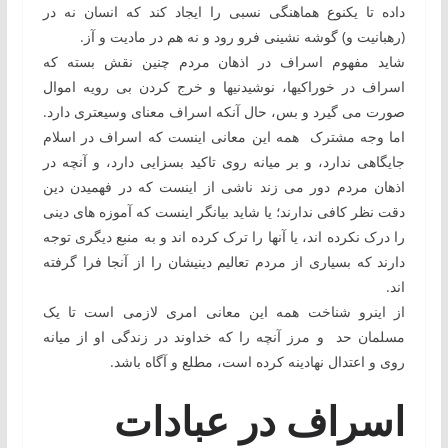
داده تا یک‏نوع هماهنگی نسبی ‏را ایجاد کند که انسان نه در
(رهبانیت و) گوشه نشینی فرو رود و نه هم در مادیت و آز.
شاید مفهوم اسراف در اذهان مردم چنین نقش بسته که
اسراف در خوراکی‏ها، نوشیدنی‏ها و خرج کردن بی ‏رویه‏ اموال
صورت می ‏گیرد و بس، حال ‏آنکه اسراف معنای وسیع‏تری دارد.
اما وجه مشترک همه‏ این معانی‏ اینست که اسراف در اسلام
جایگاهی ندارد، و بر میانه روی تاکید بسزایی دارد، و آن‏چه در
اذهان مردم دور می ‏زند ناشی از اینست که در فهمیدن دین
دقت نظر کافی ندارند؛ یا شاید بیانگر اینست که آموزه‏ های دینی
را درک نکرده ‏اند، یا آن‏ها را ترک کرده‏ اند و به‏ منبع دیگری توجه
دارند که بسیاری از مردم تعالیم دینی‏شان را از آن‏جا فرا گرفته
‏اند.
از این‏رو شناخت همه‏ این معانی امری لازمی است تا یک
مسلمان حد و مرز آن‏چه را که خداوند در زندگی او از میانه
‏روی و اعتدال نهادینه کرده ‏است، مطلع و آگاه باشد.
اسراف در عبادات