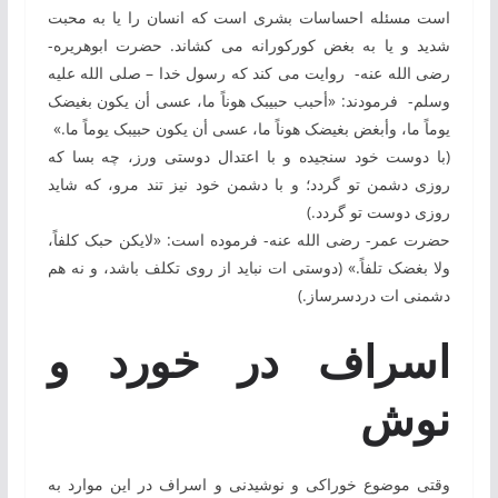
‏است مسئله‏ احساسات بشری است که انسان را یا به ‏محبت
شدید و یا به ‏بغض کورکورانه می‏ کشاند. حضرت ابوهریره-
رضی الله عنه- روایت می ‏کند که رسول خدا – صلی الله علیه
وسلم- فرمودند: «أحبب حبیبک هوناً ما، عسی أن یکون بغیضک
یوماً ما، وأبغض بغیضک هوناً ما، عسی أن یکون حبیبک یوماً ما.»
(با دوست خود سنجیده و با اعتدال دوستی ورز، چه بسا که
روزی دشمن تو گردد؛ و با دشمن خود نیز تند مرو، که شاید
روزی دوست تو گردد.)
حضرت عمر- رضی الله عنه- فرموده است: «لایکن حبک کلفاً،
ولا بغضک تلفاً.» (دوستی ‏ات نباید از روی تکلف باشد، و نه هم
دشمنی ‏ات دردسرساز.)
اسراف در خورد و
نوش
وقتی موضوع خوراکی و نوشیدنی و اسراف در این موارد به