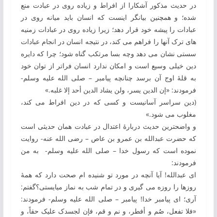
در حدیث مذکور آشکارا از افراط و زیاده ‏روی در عبادت منع
شده؛ و هم‏چنین بیانگر اینست که انسان باید میانه ‏روی در
عبادات را پیشه خود قرار دهد؛ زیرا زیاده ‏روی در عبادات زمنیه‏
های ترک آن‏ها را فراهم می ‏کند، در نتیجه انسان در انجام عبادات
سستی نشان می ‏دهد وچه بسا مرتکب گناه ‏شود؛ چرا که دایره
دین خیلی وسیع است و امکان ندارد انسان فراتر از توان خود
به قلۀ اوج آن برسد چنان‏چه پیامبر – صلی الله علیه وسلم-
فرمودند: «إن الدین یسر، ولن یشاد الدین أحد إلا غلبه.»
(دین سراسر آسانی‏ست و کسی‏ که در دین افراط می ‏کند،
مغلوب می ‏شود.»
و واضح‏ترین حدیث دربارۀ اعتدال در عبادت همان‏ حدیثی ا‏ست
که حضرت عبدالله بن عمرو بن عاص – رضی الله عنه- روایت
نموده است که رسول خدا – صلی الله علیه وسلم- به ‏من
فرمودند:
ای عبدالله! آیا آن‏چه در مورد تو شنیده‏ ام صحت دارد که همۀ
روزها را روزه می ‏گیری و در تمام شب به ‏نماز می‏ایستی؟گفتم:
آری؛ ای پیامبر خدا! پیامبر – صلی الله علیه وسلم- فرمودند:
«فلا تفعل، صُم و أفطر، و نم و قم، فإن لجسدک علیک حقاً، و