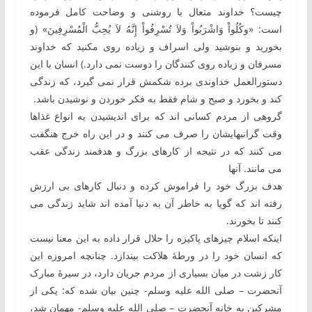
چیست؟ خداوند متعال با روشنی و وضاحت کامل فرموده
است: «وكُلُواْ وَاشْرَبُواْ وَلاَ تُسْرِفُواْ إِنَّهُ لاَ يُحِبُّ الْمُسْرِفِينَ» (‏و
بخوريد و بنوشيد ولی اسراف و زياده ‌روی مكنيد كه خداوند
مسرفان و زياده‌ روی كنندگان را دوست نمی ‌دارد.)‏ انسان با این
دستورالعمل خداوندی برده‏ شکمش قرار نمی ‏گیرد، که زندگی
کند و بخورد و صبح و شام فقط به ‏فکر خوردن و نوشیدن باشد.
گروهی از مردم کسانی‏ اند که برای اندیشیدن به‏ انواع غذاها
وقت گرانبهای‏شان را صرف می ‏کنند و در این راه خرج هنگفت
می ‏کنند که در نتیجه از کارهای بزرگ و هدفمند زندگی عقب
می ‏مانند. آنها
هدف بزرگ خود را فراموش کرده و دنبال کارهای بی ‏ارزش
رفته‏ اند که گویا به ‏خاطر آن به‏ دنیا آمده ‏اند شاید زندگی می
‏کنند تا بخورند.
اینکه اسلام چیزهای پاکیزه را حلال قرار داده به‏ این معنا نیست
که انسان خود را در ورطۀ هلاکت بیندازد. چنان‏چه امروزه این
کار زشت در میان بسیاری از مردم جریان دارد، در سیرۀ مبارک
آن‏حضرت – صلی الله علیه وسلم- چنین بیان شده که: یکی از
مشرکین به‏ خانه آن‏حضرت – صلی الله علیه وسلم- مهمان شد،