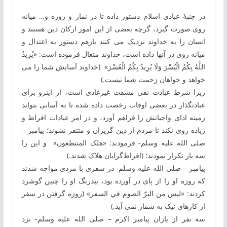
در جنبۀ عبادی اسلام دستور داده تا در نماز و روزه و… میانه
روی صورت گیرد، گرچه بعضی از این امور ارکان دین هستند و
انسان را به خداوند نزدیک می‏ کنند بازهم دستور به ‏اعتدال و
میانه ‏روی در آنها داده است، خداوند متعال فرموده است: «يُرِيدُ
اللَّهُ بِكُمُ الْيُسْرَ وَلَا يُرِيدُ بِكُمُ الْعُسْرَ» (خداوند آسايش شما را می
‏خواهد و خواهان زحمت شما نيست.)
زیرا شرط عبادت نفی مشقت غیرعادی است، از این‏رو برای
عبادت‏گذار در بعضی اوقات رخصت داده شده تا به‏ آسانی بتواند
زمینه‏ ادای واجباتش را فراهم آورد، و در امر عبادات افراط و
زیاده روی نکند تا مردم از دین گریزان و متنفر نشوند؛ پیامبر –
صلی الله علیه وسلم- فرمودند: «هلک المتنطعون» و این ‏را
سه بار تکرار نمودند؛ (افراط‌گرایان هلاک شدند.)
پیامبر – صلی الله علیه وسلم- در سفری با مردی مواجه شدند
که روزه او را از پای در آورده بود، بی‏درنگ او را چنین گوشزد
کردند: «لیس من البرّ الصوم في السفر» (روزه گرفتن در سفر
از کارهای نیک به ‏شمار نمی ‏آید.)
سه نفر از یاران پیامبر اکرم – صلی الله علیه وسلم- نزد