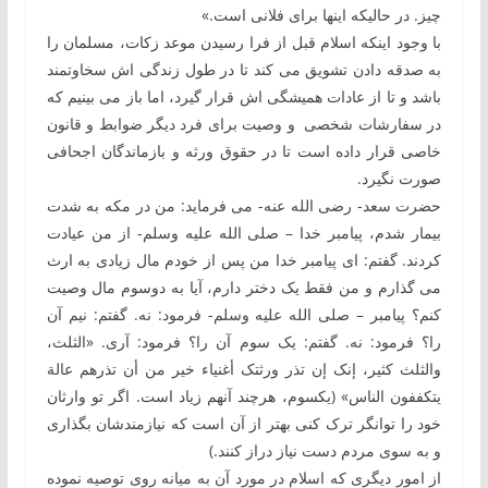
چیز. در حالی‏که این‏ها برای فلانی است.»
با وجود این‏که اسلام قبل از فرا رسیدن موعد زکات، مسلمان‏ را
به‏ صدقه دادن تشویق می‏ کند تا در طول زندگی ‏اش سخاوتمند
باشد و تا از عادات همیشگی ‏اش قرار گیرد، اما باز می‏ بینیم که
در سفارشات شخصی و وصیت برای فرد دیگر ضوابط و قانون
خاصی قرار داده ‏است تا در حقوق ورثه و بازماندگان اجحافی
صورت نگیرد.
حضرت سعد- رضی الله عنه- می‎ فرماید: من در مکه به ‏شدت
بیمار شدم، پیامبر خدا – صلی الله علیه وسلم- از من عیادت
کردند. گفتم: ای پیامبر خدا من پس از خودم مال زیادی به ‏ارث
می‏ گذارم و من فقط یک دختر دارم، آیا به ‏دوسوم مال وصیت
کنم؟ پیامبر – صلی الله علیه وسلم- فرمود: نه. گفتم: نیم آن‏
را؟ فرمود: نه. گفتم: یک‏ سوم آن ‏را؟ فرمود: آری. «الثلث،
والثلث کثیر، إنک إن تذر ورثتک أغنیاء خیر من أن تذرهم عالة
یتکففون الناس» (یک‏سوم، هرچند آن‏هم زیاد است. اگر تو وارثان
خود را توانگر ترک کنی بهتر از آن است که نیازمندشان بگذاری
و به‏ سوی مردم دست نیاز دراز کنند.)
از امور دیگری‏ که اسلام در مورد آن به ‏میانه روی توصیه نموده