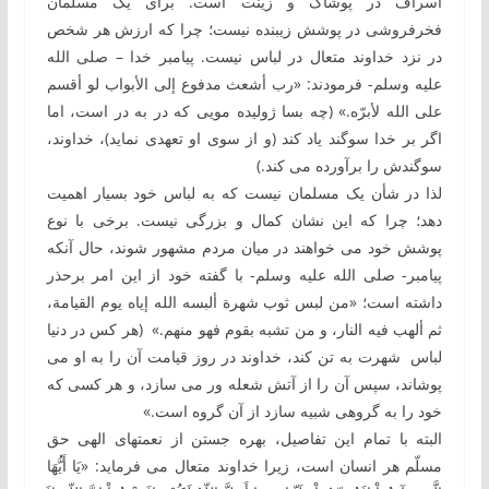
اسراف در پوشاک و زینت است. برای یک مسلمان
فخرفروشی در پوشش زیبنده نیست؛ چرا که ارزش هر شخص
در نزد خداوند متعال در لباس نیست. پیامبر خدا – صلی الله
علیه وسلم- فرمودند: «رب أشعث مدفوع إلی الأبواب لو أقسم
علی الله لأبرّه.» (چه بسا ژولیده مویی ‏که در به ‏در است، اما
اگر بر خدا سوگند یاد کند (و از سوی او تعهدی نماید)، خداوند،
سوگندش را برآورده می ‏کند.)
لذا در شأن یک مسلمان نیست که به ‏لباس خود بسیار اهمیت
دهد؛ چرا که این نشان کمال و بزرگی نیست. برخی با نوع
پوشش خود می‏ خواهند در میان مردم مشهور شوند، حال ‏آنکه
پیامبر- صلی الله علیه وسلم- با گفته خود از این امر برحذر
داشته است؛ «من لبس ثوب شهرة ألبسه الله إیاه یوم القیامة،
ثم ألهب فیه النار، و من تشبه بقوم فهو منهم.» (هر كس در دنيا
لباس شهرت به‏ تن كند، خداوند در روز قيامت آن را به‏ او می‏
پوشاند، سپس آن‏ را از آتش شعله ‏ور می‏ سازد، و هر کسی‏ که
خود را به گروهی شبیه سازد از آن گروه است.»
البته با تمام این تفاصیل، بهره جستن از نعمت‏های الهی حق
مسلّم هر انسان است، زیرا خداوند متعال می فرماید: «يَا أَيُّهَا