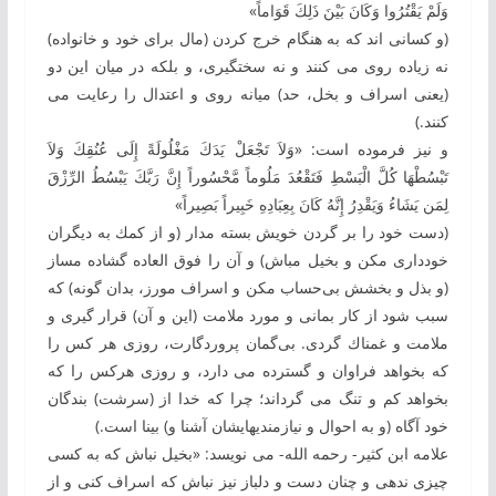
وَلَمْ يَقْتُرُوا وَكَانَ بَيْنَ ذَلِكَ قَوَاماً»
(و كسانی ‏اند كه به‏ هنگام خرج كردن (مال برای خود و خانواده)
نه زياده ‌روی می ‌كنند و نه سخت‏گيری، و بلكه در ميان اين دو
(يعنی اسراف و بخل، حد) ميانه ‌روی و اعتدال را رعايت می
‌كنند.)
و نیز فرموده است: «وَلاَ تَجْعَلْ يَدَكَ مَغْلُولَةً إِلَى عُنُقِكَ وَلاَ
تَبْسُطْهَا كُلَّ الْبَسْطِ فَتَقْعُدَ مَلُوماً مَّحْسُوراً ‏إِنَّ رَبَّكَ يَبْسُطُ الرِّزْقَ
لِمَن يَشَاءُ وَيَقْدِرُ إِنَّهُ كَانَ بِعِبَادِهِ خَبِيراً بَصِيراً»
(دست خود را بر گردن خويش بسته مدار (و از كمك به‏ ديگران
خودداری مكن و بخيل مباش) و آن را فوق‌ العاده گشاده مساز
(و بذل و بخشش بی‌حساب مكن و اسراف مورز، بدان ‏گونه) كه
سبب شود از كار بمانی و مورد ملامت (اين و آن) قرار گيری و
ملامت و غمناك گردی.‏ بی‌گمان پروردگارت، روزی هر كس را
كه بخواهد فراوان و گسترده می‌ دارد، و روزی هركس را كه
بخواهد كم و تنگ می‌ گرداند؛ چرا كه خدا از (سرشت) بندگان
خود آگاه (و به احوال و نيازمندی‏های‏شان آشنا و) بينا است.)
علامه ابن کثیر- رحمه الله- می نویسد: «بخیل نباش که به ‏کسی
چیزی ندهی و چنان دست و دل‏باز نیز نباش که اسراف کنی و از