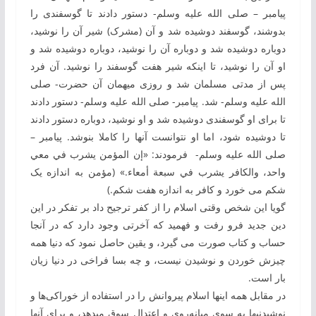
پیامبر – صلی الله علیه وسلم- دستور دادند تا گوسفندی ‏را
بدوشند، گوسفند دوشیده شد و آن (مشرک) شیر آن را نوشید،
دوباره دوشیده شد و دوباره آن را نوشید، دوباره دوشیده شد و
او آن‏ را نوشید، تا این‏که شیر هفت گوسفند را نوشید. آن فرد
پس از مدتی مسلمان شد و روزی میهمان آن حضرت- صلی
الله علیه وسلم- شد. پیامبر- صلی الله علیه وسلم- دستور دادند
تا برای او گوسفندی دوشیده شد و او نوشید، دوباره دستور دادند
تا دوشیده شود، اما او نتوانست آن‏ها را کاملا بنوشد. پیامبر –
صلی الله علیه وسلم- فرمودند: «إن المؤمن یشرب في معي
واحد، والکافر یشرب في سبعة أمعاء.» (مؤمن به ‏اندازه یک
شکم می‏ خورد و کافر به‏ اندازه هفت شکم.)
گویا این شخص وقتی اسلام را از کفر ترجیح داد بر تفکر در این
دین جدید فرو رفت و فهمید که آخرتی وجود دارد که در آن‏جا
حساب و کتاب صورت می‏ گیرد، و یقین حاصل نمود که دنیا همه
چیزش خوردن و نوشیدن نیست، و چه بسا فراخی در دنیا زیان
‏بار است.
در مقابل همه این‏ها اسلام پیروانش را در استفاده از خوراکی‌‏ها و
نوشیدنی‏ها به ‏سوی میانه‌‏روی و اعتدال سوق می‏دهد، و برای آن‏ها