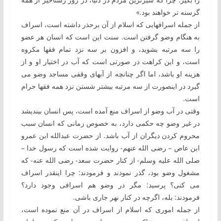
گرسنه ‏‏تر خواهند بود.»
از جمله اسراف‏هایی ‏که اسلام از آن برحذر داشته است، اسراف
به ‏هنگام وضو گرفتن است. سنت این است که انسان هر عضو
را سه مرتبه بشوید، و افزون بر سه نزد تمام فقها مکروه
است، و این کراهت در صورتی ‏است که آب در اختیار او و از
هزینه او باشد، اما اگر چنان‏چه از آب‏های وقفی مساجد وضو می
‏گیرد در این‏صورت از سه مرتبه بیشتر شستن نزد همه فقها حرام
است.
وقتی در آب وضو از اسراف منع آمده ‏است، پس انسان بیندیشد
در غیر وضو چه حکمی دارد، به ‏خصوص زمانی‏ که انسان سبب
محروم کردن دیگران از آب باشد. از حضرت عبدالله ابن عمرو
ابن عاص – رضی الله عنهم- روایت شده است که رسول خدا –
صلی الله علیه وسلم- از کنار حضرت سعد- رضی الله عنه- که
مشغول وضو بود، گذر نمودند و فرمودند: چرا این‏قدر اسراف
می ‏کنی؟ پرسید: مگر در وضو هم اسرافی وجود دارد؟
فرمودند: بله، اگرچه در کنار نهر جاری باشی.
از جمله اموری ‏که اسلام از اسراف در آن منع نموده است،