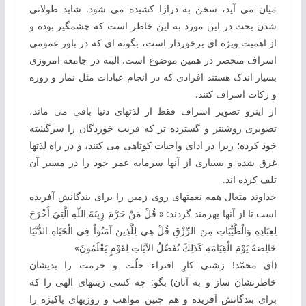
‏میان می ‏آید، سخن به‏ درازا ‏کشیده می‏ شود. شاید طولانی
شدن بحث در این مورد به ‏این خاطر است که چشم‏گیر بوده و
از اهمیت ویژه‏ ای برخوردار است، بگونه ‏ای ‏که در باور عمومی
اسراف منحصر در همین موضوع است. البته در جامعه امروزی
بسیار اندک هستند افرادی که در انجام عبادات مثل نماز و روزه
و زکات اسراف کنند.
از این‏رو تصویر اسراف فقط از لذت‏های دنیا باقی می ‏ماند،
تصویری روشن‏تر و گسترده‏ تر که فریب خوردگان را سرگشته
خود کرده؛ زیرا در ادای واجبات کوتاهی می ‏کنند، و در راه لذت‏ها
غرق شده و بسیاری از آن‏ها سرمایه‏ عمر خود را در مسیر آن
تلف کرده‏ اند.
خداوند متعال همه‏ نعمت‏های روی زمین را برای بندگانش آفریده
است تا از آن‏ها بهرمند گردند: « قُلْ مَنْ حَرَّمَ زِينَةَ اللّهِ الَّتِيَ أَخْرَجَ
لِعِبَادِهِ وَالْطَّيِّبَاتِ مِنَ الرِّزْقِ قُلْ هِي لِلَّذِينَ آمَنُواْ فِي الْحَيَاةِ الدُّنْيَا
خَالِصَةً يَوْمَ الْقِيَامَةِ كَذَلِكَ نُفَصِّلُ الآيَاتِ لِقَوْمٍ يَعْلَمُونَ»
(ای محمّد! زشتی كارِ افتراء حلّت و حرمت را بديشان
خاطرنشان ساز و به ‏آنان) بگو: چه‏ كسی زينت‏های الهی‏ را كه
برای بندگانش آفريده و هم‏ چنين مواهب و روزی‏های پاكيزه را