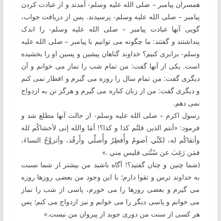
همسران پیامبر – صلی الله علیه وسلم- آمدند و از عبادت کردن
پیامبر – صلی الله علیه وسلم- ‏پرسیدند. پس از دریافت جواب،
گویی آنها عبادت پیامبر – صلی الله علیه وسلم- را اندک
پنداشتند و گفتند: ما چگونه می‏ توانیم با پیامبر – صلی الله علیه
وسلم- برابری کنیم؟ خداوند گناهان پیشین و پسین او را بخشیده
است. یکی از آنها گفت: من تمام شب ‏را نماز می ‏خوانم و آن
دیگری گفت: من تمام سال را روزه می‏ گیرم و افطار نمی ‏کنم
و دیگری گفت: من از زنان کناره می‏ گیرم و هرگز تن به ازدواج
نمی ‏دهم.
رسول اکرم – صلی الله علیه وسلم- از حالت آن‏ها مطلع شد و
فرمود: «أنتم الذین قلتُم کذا و کذا؟! أمَا والله إنی لأخشاکُم لله
وأتقاکُم له، لکنِّي أصومُ وأُفطِرُ وأُصلِّي وأَرقُد، وأتزوَّجُ النساءَ،
فمَن رَغِبَ عن سُنَّتی فلیس مني .»
(شما چنین و چنان گفتید؟! آگاه باشید من بیشتر از شما نسبت
به خداوند ترس و تقوا دارم؛ با این وجود من بعضی روزها روزه
می ‏گیرم و بعضی روزها را می ‏خورم، پاسی از شب را نماز
می‏ خوانم و پاسی دیگر را می ‏خوابم و نیز ازدواج می ‏کنم؛ پس
هر کسی از سنت من دوری جوید از پیروان من نیست.»