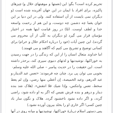
تحريم كرده است؟ بگو: اين (نعمت‏ها و موهبت‏های حلال و) چيزهای
پاكيزه، برای افراد با ايمان در اين جهان آفريده شده است (و
ديگران نمی ‌بايست از آن استفاده كنند. ولی در اين دنيا بر اين
خوان يغما چه دشمن چه دوست، و اين هم از رحمت واسعه
خدا و لطف اوست. امّا) در روز قيامت اين‏ها همه در اختيار
مؤمنان قرار می ‌گيرد (و ديگران به ‏كلّی از آن محروم می‌
گردند). اين چنين آيات (خود را درباره احكام حلال و حرام) برای
كسانی توضيح و تشريح می‌ كنيم كه آگاهند و می ‌فهمند.)
اما خداوند متعال انسان ‏را از این ‏که زندگی ‏را در جهت رسیدن
به‏ خوراکی‏ها، نوشیدنی‏ها و لذت‏های دنیوی سپری کند، برحذر داشته
است. این حقیقت ‏را در حدیث پیامبر – صلی الله علیه وسلم-
بخوبی می ‏توان پی برد. چنان ‏چه فرمودند: «تعس عبد الدينار،و
عبد الدرهم، وعبد الخميصة، إن أعطي منها رضي، وإن لم يعط
سخط، تعس وانتكس، وإذا شيك فلا انتقش». (هلاک شد بنده‏
دينار و درهم و بنده‏ فرش نفیس که اگر به‏ او داده شود، راضی
گردد، و اگر داده نشود ناخشنود گردد. هلاک و نگون ‏سار باد
چنین کسی! اگر خاری او را بخلد بیرون آورده نشود.)
پس دستور اسلام دربارۀ خوراکی‏ها، نوشیدنی‏ها و میانه‏ روی در آن‏ها