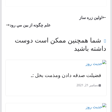
اولین زره ساز
علم چگونه از بين مي‌ رود
شما همچنین ممکن است دوست
داشته باشید
فضیلت صدقه دادن ومذمت بخل :ـ
دسامبر 21, 2021