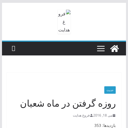
رفتن
به
محتوا
حدیث
روزه گرفتن در ماه شعبان
می 18, 2016
فروغ هدایت
بازدیدها: 353