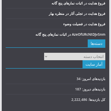
فروغ هدایت
در
اثبات نمازهای پنج گانه
فروغ هدایت
در
تجلی آثار در منظره بهار
فروغ هدایت
در
فضيلت وضوء
AzeOfURcNtDJvSnm
در
اثبات نمازهای پنج گانه
دسته‌ها
دسته‌ها
آمار سایت
بازدیدهای امروز:
34
بازدیدهای دیروز:
187
کل بازدیدها:
2,222,486