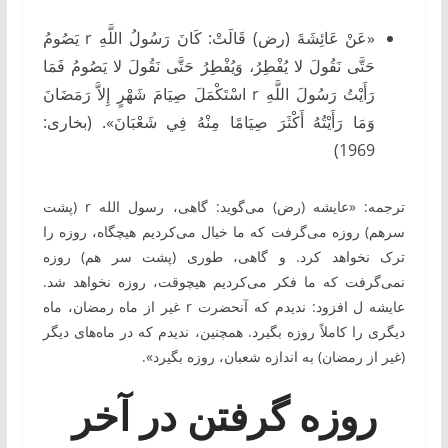
«عَنْ عَائِشَةَ (رض) قَالَتْ: كَانَ رَسُولُ اللَّهِ r يَصُومُ
حَتَّى نَقُولَ لا يُفْطِرُ، وَيُفْطِرُ حَتَّى نَقُولَ لا يَصُومُ فَمَا
رَأَيْتُ رَسُولَ اللَّهِ r اسْتَكْمَلَ صِيَامَ شَهْرٍ إِلاَّ رَمَضَانَ
وَمَا رَأَيْتُهُ أَكْثَرَ صِيَامًا مِنْهُ فِي شَعْبَانَ». (بخارى:
1969)
ترجمه: «عایشه (رض) می‌گوید: گاهی، رسول ‏الله r (پشت
سرهم) روزه می‌گرفت كه ما خیال می‌كردیم هیچگاه، روزه را
ترک نخواهد كرد. و گاهی، طوری (پشت سر هم) روزه
نمی‌گرفت كه ما فكر می‌كردیم هیچوقت، روزه نخواهد شد.
عایشه ل افزود: ندیدم كه آنحضرت r غیر از ماه رمضان، ماه
دیگری را كاملاً روزه بگیرد. همچنین، ندیدم كه در ماه‌های دیگر
(غیر از رمضان) به اندازه شعبان، روزه بگیرد».
روزه گرفتن در آخر