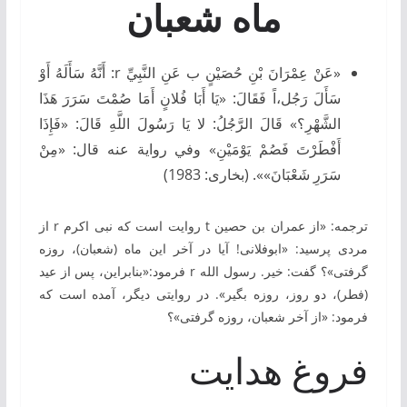
ماه
شعبان
«عَنْ عِمْرَانَ بْنِ حُصَيْنٍ ب عَنِ النَّبِيِّ r: أَنَّهُ سَأَلَهُ أَوْ
سَأَلَ رَجُل،اً فَقَالَ: «يَا أَبَا فُلانٍ أَمَا صُمْتَ سَرَرَ هَذَا
الشَّهْرِ؟» قَالَ الرَّجُلُ: لا يَا رَسُولَ اللَّهِ قَالَ: «فَإِذَا
أَفْطَرْتَ فَصُمْ يَوْمَيْنِ» وفي رواية عنه قال: «مِنْ
سَرَرِ شَعْبَانَ»». (بخارى: 1983)
ترجمه: «از عمران بن حصین t روایت است كه نبی ‏اكرم r از
مردی پرسید: «ابوفلانی! آیا در آخر این ماه (شعبان)، روزه
گرفتی»؟ گفت: خیر. رسول ‏الله r فرمود:«بنابراین، پس از عید
(فطر)، دو روز، روزه بگیر». در روایتی دیگر، آمده است كه
فرمود: «از آخر شعبان، روزه گرفتی»؟
فروغ هدایت