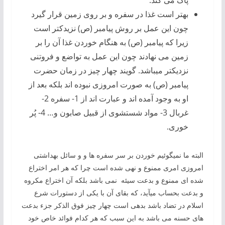
پاک می کند.
بهتر است غذا در سفره و بر روی زمین قرار گیرد
چون این عمل بر روش پیامبر (ص) نزیدکتر است
زیرا که پیامبر (ص) به هنگام خوردن غذا آن را بر
زمین می نهادند چون این عمل به تواضع و فروتنی
نزدیکتر میباشد. گویند چهار چیز در زمان حضرت
پیامبر (ص) به صورت امروزی نبوده اند بلکه بعد از
او به وجود آمده اند و عبارت اند از 1- سفره 2-
غربال 3- مواد شستشوی از قبیل صابون و… 4- پُر
خوری.
البته ما نمیگوئیم خوردن بر سر سفره ها و و سائل بهداشتی
امروزی امری ممنوع و نهی شده است چرا که هر امر اختراع
شده ای ممنوع و بدعت سیئه نمی باشد بلکه آن اختراع مکروه
و بدعت بحساب میآید، که بقای آن با یکی از دستورات شرع
اسلام در تضاد باشد بدهی است چهار چیز فوق الذکر جزء بدعت
های حسنه می باشد به این سبب که هر کدام فوائد خاص خود