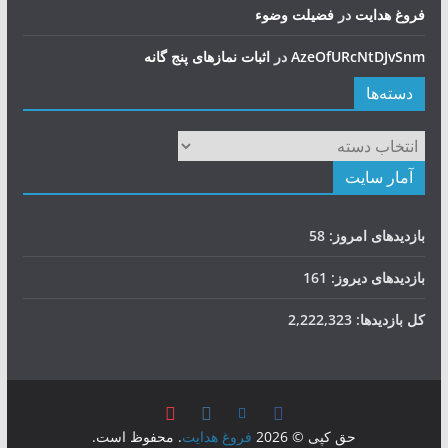
فروغ هدایت
در
فضيلت وضوء
AzeOfURcNtDJvSnm
در
اثبات نمازهای پنج گانه
دسته‌ها
دسته‌ها
آمار سایت
بازدیدهای امروز:
58
بازدیدهای دیروز:
161
کل بازدیدها:
2,222,323
حق کپی © 2026
فروغ هدایت
. محفوظ است.