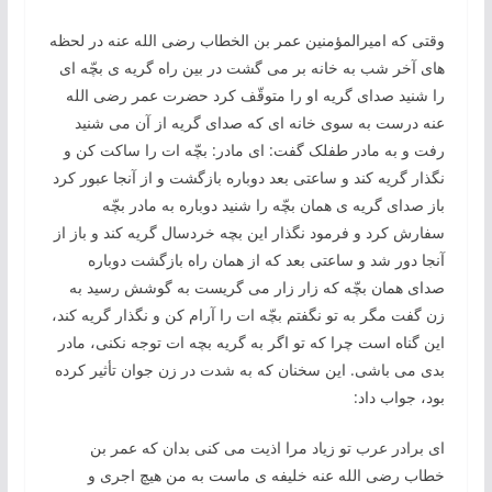
وقتی که امیرالمؤمنین عمر بن الخطاب رضی الله عنه در لحظه
های آخر شب به خانه بر می گشت در بین راه گریه ی بچّه ای
را شنید صدای گریه او را متوقّف کرد حضرت عمر رضی الله
عنه درست به سوی خانه ای که صدای گریه از آن می شنید
رفت و به مادر طفلک گفت: ای مادر: بچّه ات را ساکت کن و
نگذار گریه کند و ساعتی بعد دوباره بازگشت و از آنجا عبور کرد
باز صدای گریه ی همان بچّه را شنید دوباره به مادر بچّه
سفارش کرد و فرمود نگذار این بچه خردسال گریه کند و باز از
آنجا دور شد و ساعتی بعد که از همان راه بازگشت دوباره
صدای همان بچّه که زار زار می گریست به گوشش رسید به
زن گفت مگر به تو نگفتم بچّه ات را آرام کن و نگذار گریه کند،
این گناه است چرا که تو اگر به گریه بچه ات توجه نکنی، مادر
بدی می باشی. این سخنان که به شدت در زن جوان تأثیر کرده
بود، جواب داد:
ای برادر عرب تو زیاد مرا اذیت می کنی بدان که عمر بن
خطاب رضی الله عنه خلیفه ی ماست به من هیچ اجری و