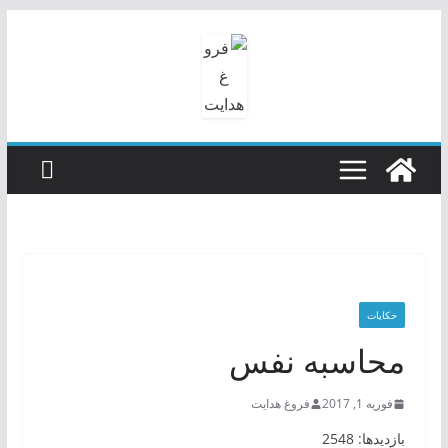
رفتن
به
محتوا
حکایات
محاسبه نفس
فوریه 1, 2017
فروغ هدایت
بازدیدها: 2548