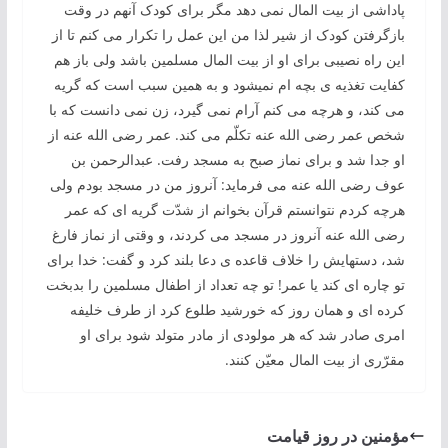
پاداشی از بیت المال نمی دهد مگر برای کودک آنهم در وقت
بازگرفتن کودک از شیر لذا من این عمل را تکرار می کنم تا از
این راه نصیبی برای او از بیت المال مسلمین باشد ولی باز هم
کفایت تغذیه ی بچه ام نمیشود و به همین سبب است که گریه
می کند، و هرچه می کنم آرام نمی گیرد، زن نمی دانست که با
شخص عمر رضی الله عنه تکلّم می کند. عمر رضی الله عنه از
او جدا شد و برای نماز صبح به مسجد رفت. عبدالرحمن بن
عوف رضی الله عنه می فرماید: آنروز من در مسجد بودم ولی
هرچه کردم نتوانستم قرآن بخوانم از شدّت گریه ای که عمر
رضی الله عنه آنروز در مسجد می کردند، و وقتی از نماز فارغ
شد، دستهایش را خلاف قاعده ی دعا بلند کرد و گفت: خدا برای
تو چاره ای کند یا عمر! تو چه تعداد از اطفال مسلمین را بدبخت
کرده ای و همان روز که خورشید طلوع کرد از طرف خلیفه
امری صادر شد که هر مولودی از مادر متولد شود برای او
مقرّری از بیت المال معیّن کنند.
مؤمنین در روز قیامت