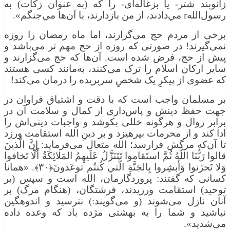
زانوبند شتر- یا بزغاله‌ای- را كه (به عنوان زكات) به
رسول‌اللهr مي‌دادند، از من بازدارند، با آن‌ها مي‌جنگم».
برخی از مردم حج می‌گزارند، اما ماه رمضان را روزه
نمی‌گیرند! در صورتی که روزه از حج مهم‌ تر می‌باشد و
پیش از حج، فرض شده است. آن‌ها که حج می‌گزارند و
سایر ارکان اسلام را ترک می‌کنند، به‌مانند کسی هستند
که عضوی از پیکرِ یک شخصِ سربریده را درمان می‌کند!
بر مسلمان واجب است که با دقت و اشتیاق فراوان در
جهت حفظ دینش و پاس‌داری از کمال و سلامت آن در
برابر زوال و هرگونه خللی بکوشد و واجبات دینی‌اش را
ادا کند و از محرمات بپرهیزد و بر دینِ الله استقامت ورزد
تا آن‌که مرگش فرارسد؛ الله متعال می‌فرماید: إِنَّ الَّذينَ
قالوا رَبُّنَا اللَّهُ ثُمَّ استَقاموا تَتَنَزَّلُ عَلَيهِمُ المَلائِكَةُ أَلّا تَخافوا
وَلا تَحزَنوا وَأَبشِروا بِالجَنَّةِ الَّتي كُنتُم توعَدونَ﴿۳۰﴾. «همانا
کسانی که گفتند: پروردگارمان، الله است و سپس (بر
توحید) استقامت ورزیدند، فرشتگان، (هنگام مرگ) بر
آنان نازل می‌شوند (و می‌گویند:) نترسید و اندوهگین
نباشید و شما را به بهشتی مژده باد که وعده داده
می‌شدید».