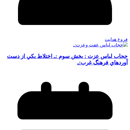
فروغ هدایت
حجاب لباس عزت : بخش سوم :ـ اختلاط يكي از دست
آوردهاي فرهنگ غرب:ـ