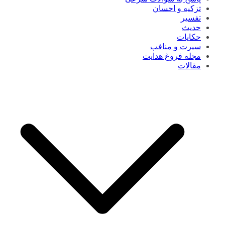
تزکیه و احسان
تفسیر
حدیث
حکایات
سیرت و منافب
مجله فروغ هدایت
مقالات