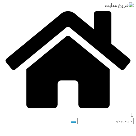
رفتن
به
محتوا