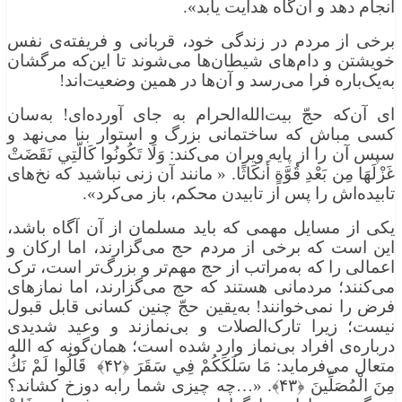
انجام دهد و آن‌گاه هدایت یابد».
برخی از مردم در زندگی خود، قربانی و فریفته‌ی نفس
خویشتن و دام‌های شیطان‌ها می‌شوند تا این‌که مرگشان
به‌یک‌باره فرا می‌رسد و آن‌ها در همین وضعیت‌اند!
ای آن‌که حجّ بیت‌الله‌الحرام به جای آورده‌ای! به‌سان
کسی مباش که ساختمانی بزرگ و استوار بنا می‌نهد و
سپس آن را از پایه ویران می‌کند: وَلَا تَكُونُوا كَالَّتِي نَقَضَتْ
غَزْلَهَا مِن بَعْدِ قُوَّةٍ أَنكَاثًا. « مانند آن زنی نباشید که نخ‌های
تابیده‌اش را پس از تابیدن محکم، باز می‌کرد».
یکی از مسایل مهمی که باید مسلمان از آن آگاه باشد،
این است که برخی از مردم حج می‌گزارند، اما ارکان و
اعمالی را که به‌مراتب از حج مهم‌تر و بزرگ‌تر است، ترک
می‌کنند؛ مردمانی هستند که حج می‌گزارند، اما نمازهای
فرض را نمی‌خوانند! به‌یقین حجّ چنین کسانی قابل قبول
نیست؛ زیرا تارک‌الصلات و بی‌نمازند و وعید شدیدی
درباره‌ی افراد بی‌نماز وارد شده است؛ همان‌گونه که الله
متعال می‌فرماید: مَا سَلَكَكُمْ فِي سَقَرَ ﴿۴۲﴾ قَالُوا لَمْ نَكُ
مِنَ الْمُصَلِّينَ ﴿۴۳﴾. «…چه چیزی شما رابه دوزخ کشاند؟