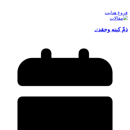
فروغ هدایت
ذمّ کینه وحقد:ـ