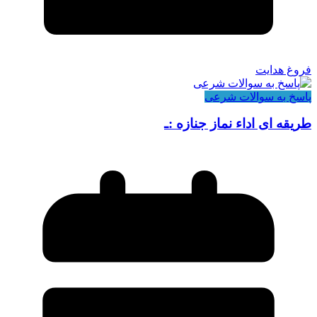
فروغ هدایت
پاسخ به سوالات شرعی
طریقه ای اداء نماز جنازه :ـ