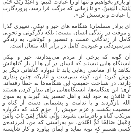
او یاری بخواهیم و تنها او را عبادت کنیم: وَ اعْبُدْ رَبَّکَ حَتَّى
یَأْتِیَکَ الْیَقِینُ. «و تا زمانی که مرگت فرا رسد، پروردگارت
را عبادت و پرستش کن».
ای برادر مسلمان! هنگامه‌ های خیر و نیکی، تغییری گذرا
و موقت در زندگی انسان نیست؛ بلکه دگرگونی و تحولی
کامل از زندگانی غفلت و تقصیر و کوتاهی، به زندگیِ
سرسپردگی و عبودیت کامل در برابر الله متعال است.
آن‌ گونه که برخی از مردم می‌پندارند، خیر و نیکی
ایستگاه‌ هایی نیستند که انسان در آن ‌ها از بار گناهانش
بکاهد یا از معاصی رهایی یابد تا دوباره گناهانی دیگر بر
دوش گیرد؛ این، کوته ‌بینی‌ست و آنان‌که چنین پنداری
دارند، در شناخت حقیقتِ این هنگامه‌ها به خطا رفته‌اند.
آری؛ این هنگامه‌ها، ایستگاه‌هایی برای بیدار کردن هستند
تا غافلان به خود آیند و اهل تقصیر پند گیرند و به سوی
الله بازگردند و با ندامت و پشیمانی دست از گناه و
معصیت بکشند و عزم خویش را جزم کنند که دگرباره
مرتکب گناه و نافرمانی نشوند: وَإِنِّي لَغَفَّارٌ لِمَنْ تَابَ وَآمَنَ
وَعَمِلَ صَالِحًا ثُمَّ اهْتَدَى. «و به‌راستی که من، آمرزنده‌ی
کسی هستم که توبه نماید و ایمان بیاورد و کار شایسته