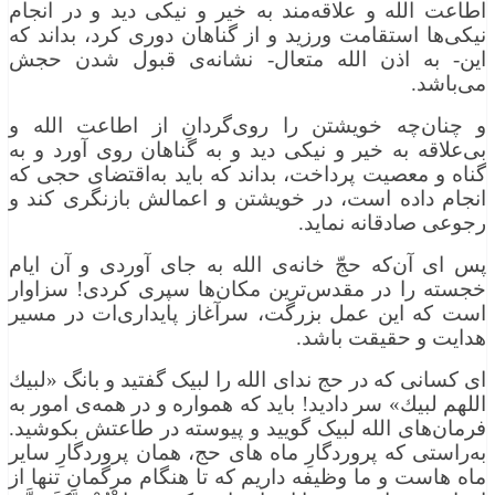
اطاعت الله و علاقه‌مند به خیر و نیکی دید و در انجام
نیکی‌ها استقامت ورزید و از گناهان دوری کرد، بداند که
این- به اذن الله متعال- نشانه‌ی قبول شدن حجش
می‌باشد.
و چنان‌چه خویشتن را روی‌گردانِ از اطاعت الله و
بی‌علاقه به خیر و نیکی دید و به گناهان روی آورد و به
گناه و معصیت پرداخت، بداند که باید به‌اقتضای حجی که
انجام داده است، در خویشتن و اعمالش بازنگری کند و
رجوعی صادقانه نماید.
پس ای آن‌که حجّ خانه‌ی الله به جای آوردی و آن ایام
خجسته را در مقدس‌ترین مکان‌ها سپری کردی! سزاوار
است که این عمل بزرگت، سرآغاز پایداری‌ات در مسیر
هدایت و حقیقت باشد.
ای کسانی که در حج ندای الله را لبیک گفتید و بانگ «لبيك
اللهم لبيك» سر دادید! باید که همواره و در همه‌ی امور به
فرمان‌های الله لبیک گویید و پیوسته در طاعتش بکوشید.
به‌راستی که پروردگارِ ماه ‌های حج، همان پروردگارِ سایر
ماه‌ هاست و ما وظیفه داریم که تا هنگام مرگمان تنها از