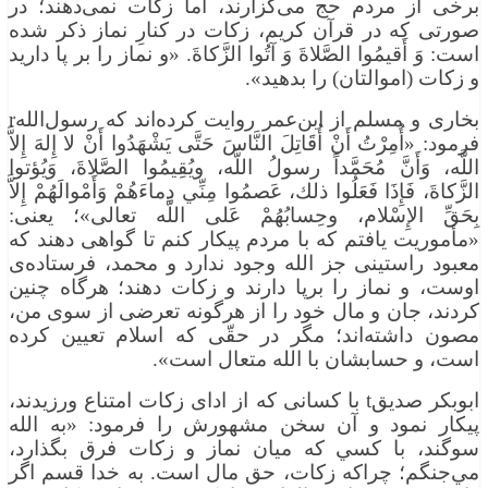
برخی از مردم حج می‌گزارند، اما زکات نمی‌دهند؛ در
صورتی که در قرآن کریم، زکات در کنارِ نماز ذکر شده
است: وَ أَقيمُوا الصَّلاةَ وَ آتُوا الزَّکاةَ. «و نماز را بر پا دارید
و زکات (اموالتان) را بدهید».
بخاری و مسلم از ابن‌عمر روایت کرده‌اند که رسول‌اللهr
فرمود: «أُمِرْتُ أَنْ أُقَاتِلَ النَّاسَ حَتَّى يَشْهَدُوا أَنْ لا إِلهَ إِلاَّ
اللَّه، وَأَنَّ مُحَمَّداً رسولُ اللَّه، ويُقِيمُوا الصَّلاةَ، وَيُؤتوا
الزَّكاةَ، فَإِذَا فَعَلُوا ذلك، عَصمُوا مِنِّي دِماءَهُمْ وَأَمْوالَهُمْ إِلاَّ
بِحَقِّ الإِسْلام، وحِسابُهُمْ عَلى اللَّه تعالى»؛ یعنی:
«مأموریت یافتم که با مردم پیکار کنم تا گواهی دهند که
معبود راستینی جز الله وجود ندارد و محمد، فرستاده‌ی
اوست، و نماز را برپا دارند و زکات دهند؛ هرگاه چنین
کردند، جان و مال خود را از هرگونه تعرضی از سوی من،
مصون داشته‌اند؛ مگر در حقّی که اسلام تعیین کرده
است، و حسابشان با الله متعال است».
ابوبکر صدیقt با کسانی که از ادای زکات امتناع ورزیدند،
پیکار نمود و آن سخن مشهورش را فرمود: «به الله
سوگند، با كسي كه ميان نماز و زكات فرق بگذارد،
مي‌جنگم؛ چراكه زكات، حق مال است. به خدا قسم اگر