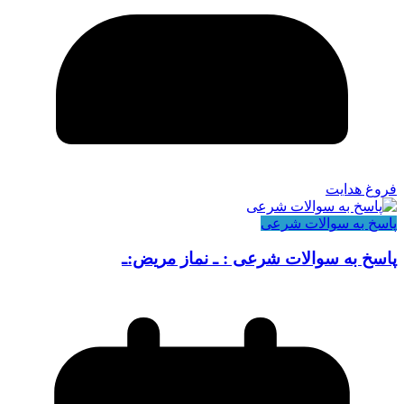
فروغ هدایت
پاسخ به سوالات شرعی
پاسخ به سوالات شرعی : ـ نماز مریض:ـ