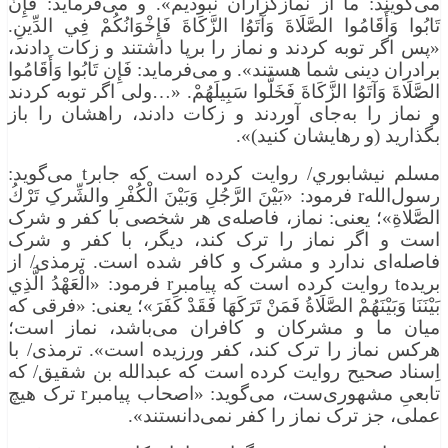
می‌گویند: ما از نمازگزاران نبودیم». و می‌فرماید: فَإِنْ
تَابُوا وَأَقَامُوا الصَّلَاةَ وَآتَوُا الزَّكَاةَ فَإِخْوَانُكُمْ فِي الدِّينِ.
«پس اگر توبه کردند و نماز را برپا داشتند و زکات دادند،
برادران دینی شما هستند». و می‌فرماید: فَإِن تَابُوا وَأَقَامُوا
الصَّلَاةَ وَآتَوُا الزَّكَاةَ فَخَلُّوا سَبِيلَهُمْ. «…ولی اگر توبه کردند
و نماز را به‌جای آوردند و زکات دادند، راهشان را باز
بگذارید (و رهایشان کنید)».
مسلم نيشابوري/ روایت کرده است که جابرt می‌گوید:
رسول‌اللهr فرمود: «بَيْنَ الرَّجُلِ وَبَيْنَ الْكُفْرِ والشِّرکِ تَرْكُ
الصَّلاةِ»؛ یعنی: نماز، فاصله‌ی هر شخصی با کفر و شرک
است و اگر نماز را ترک کند، دیگر، با کفر و شرک
فاصله‌ای ندارد و مشرک و کافر شده است. ترمذی/ از
بریدهt روایت کرده است که پیامبرr فرمود: «الْعَهْدُ الَّذِي
بَيْنَنَا وَبَيْنَهُمْ الصَّلَاةُ فَمَنْ تَرَكَهَا فَقَدْ كَفَرَ»؛ یعنی: «فرقی که
میان ما و مشرکان و کافران می‌باشد، نماز است؛
هرکس نماز را ترک کند، کفر ورزیده است». ترمذی/ با
اِسناد صحیح روایت کرده است که عبدالله بن شقیق/ که
تابعیِ مشهوری‌ست، می‌گوید: «اصحاب پیامبرr ترک هیچ
عملی، جز ترک نماز را کفر نمی‌دانستند».