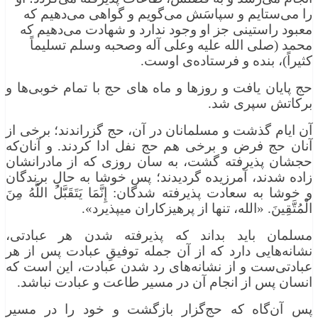
را می‌ستایم و سپاسَش می‌گویم و گواهی می‌دهیم که
معبود راستینی جز او وجود ندارد و شهادت می‌دهیم که
محمد (صلى الله عليه وعلى آله وصحبه وسلم تسليماً
كثيراً)، بنده و فرستاده‌ی اوست.
حج پایان یافت و روزها و ماه ‌های حج با تمام خوبی‌ها و
برکاتش سپری شد.
آن ایام گذشت و مسلمانان در آن، حج گزراندند؛ برخی از
آنان حج فرض و برخی هم حج نفل ادا کردند. و آنان‌که
حجشان پذیرفته گشت، به‌ سان روزی که از مادرانشان
زاده شدند، آمرزیده گردیدند؛ پس خوشا به حالِ برندگان
و خوشا به سعادت پذیرفته ‌شدگان: إِنَّمَا يَتَقَبَّلُ اللَّهُ مِنَ
الْمُتَّقِينَ. «الله، تنها از پرهیزکاران می­پذیرد».
مسلمان باید بداند که پذیرفته شدن هر عبادتی،
نشانه‌هایی دارد که از آن جمله توفیقِ عبادت پس از هر
عبادتی‌ست و از نشانه‌های رد شدن عبادت، این است که
انسان پس از انجام آن در مسیر طاعت و عبادت نباشد.
پس آن‌گاه که حج‌گزار بازگشت و خود را در مسیر