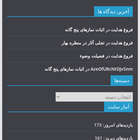
آخرین دیدگاه ها
فروغ هدایت
در
اثبات نمازهای پنج گانه
فروغ هدایت
در
تجلی آثار در منظره بهار
فروغ هدایت
در
فضيلت وضوء
AzeOfURcNtDJvSnm
در
اثبات نمازهای پنج گانه
دسته‌ها
دسته‌ها
آمار سایت
بازدیدهای امروز:
173
بازدیدهای دیروز:
161