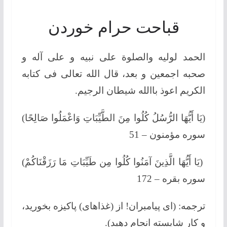
قباحت حرام خوردن
الحمد لولیه والصلوة علی نبیه و علی آله و
صحبه اجمعین و بعد، قال الله تعالی فی کتابه
الکریم اعوذ باالله شیطان الرجیم.
(يَا أَيُّهَا الرُّسُلُ كُلُوا مِنَ الطَّيِّبَاتِ وَاعْمَلُوا صَالِحًا)
سوره مؤمنون – 51
(يَا أَيُّهَا الَّذِينَ آمَنُوا كُلُوا مِن طَيِّبَاتِ مَا رَزَقْنَاكُمْ)
سوره بقره – 172
ترجمه: (ای پیامبران! از (غذاهای) پاکیزه بخورید،
و کار شایسته انجام دهید).