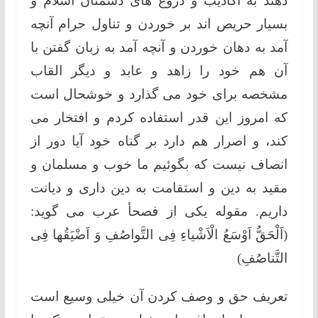
دهند به اکاذیب و دروغ های دشمنان اسلام و
بسیار حریص اند بر خوردن و تناول حرام آنچه
آمد به دهان خوردن و آنچه آمد به زبان گفتن با
آن هم خود را زاهد و عابد و دیگر القاب
مشخصه برای خود می گذارد و خوشحال است
که امروز این قدر استفاده کردم و افتخار می
کند، و اصرار هم دارد بر گناه خود آیا دور از
انصاف نیست که بگوئیم ما خوب و مسلمان و
مقید به دین و استقامت به دین داری و دیانت
داریم. مقوله یکی از فصحأ عرب می گوید:
(اَلْحَقُّ اَوْسَعُ الْاَشْیاءِ فِی التَّواصُفِ وَ اَضْیَقُها فِی
التَّناصُفِ)
تعریف حق و وصف کردن آن خیلی وسیع است