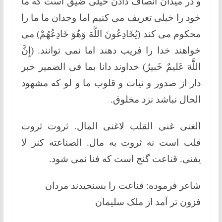
و در میدان انصاف دادن خیلی ضیق است که ما
خود را خیلی تعریف می کنیم اما وجدان ما ما را
محکوم می کند (يُخَادِعُونَ اللَّهَ وَهُوَ خَادِعُهُمْ) می
خواهند خدا را فریب دهند اما نمی توانند. (إِنَّ
اللَّهَ عَلیمٌ خَبیرٌ) خداوند دانا بما فی الضمیر خبر
دار از صدور و نیات و قلوب ما و لو که مشهود
الحال نباشد نزد مخلوق.
الغنی غنی القلب لاغنی المال. ثروت ثروت
قلب است نه ثروت به مال. الصناعته کنز لا
یفنی. قناعت گنج است که فنا نمی شود.
شاعر فرموده: قناعت را بسنجیدند مردان
فزون تر آمد از ملک سلیمان