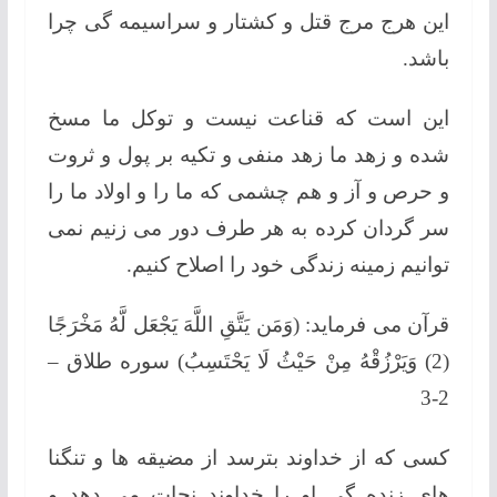
این هرج مرج قتل و کشتار و سراسیمه گی چرا
باشد.
این است که قناعت نیست و توکل ما مسخ
شده و زهد ما زهد منفی و تکیه بر پول و ثروت
و حرص و آز و هم چشمی که ما را و اولاد ما را
سر گردان کرده به هر طرف دور می زنیم نمی
توانیم زمینه زندگی خود را اصلاح کنیم.
قرآن می فرماید: (وَمَن يَتَّقِ اللَّهَ يَجْعَل لَّهُ مَخْرَجًا
(2) وَيَرْزُقْهُ مِنْ حَيْثُ لَا يَحْتَسِبُ) سوره طلاق –
2-3
کسی که از خداوند بترسد از مضیقه ها و تنگنا
های زنده گی او را خداوند نجات می دهد و