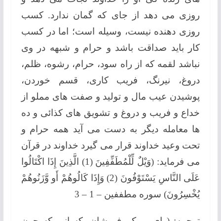
روزی می دهد از جای که گمان ندارد. کسب
روزی دهنده نیست، وسیله است؛ اما در کسب
کار باید صداقت باشد و حرام و شبهه در وی
نباشد لقمه که از راه سود، حرام، رشوه، ظلم،
دروغ، نیرنگ، فریب کاری، قسم خوردن،
پوشیدن عیب مال و تولید و صفت های مملو از
خداع و فریب و دروغ و تشویق های کذائی و ده
ها معامله دیگر به دست می آید همه حرام و
تحت وعید خداوند قرار می گیرد خداوند در قرآن
می فرماید: (وَيْلٌ لِّلْمُطَفِّفِينَ (1) الَّذِينَ إِذَا اكْتَالُوا
عَلَى النَّاسِ يَسْتَوْفُونَ (2) وَإِذَا كَالُوهُمْ أَو وَّزَنُوهُمْ
يُخْسِرُونَ) سوره مطففین – 1 – 3
ترجمه: (وای بر کم فروشان. کسانی که چون