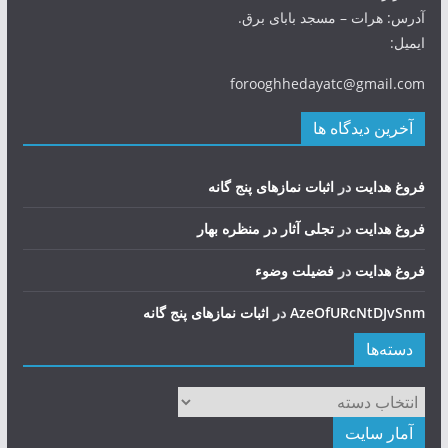
آدرس: هرات – مسجد بابای برق.
ایمیل:
forooghhedayatc@gmail.com
آخرین دیدگاه ها
فروغ هدایت
در
اثبات نمازهای پنج گانه
فروغ هدایت
در
تجلی آثار در منظره بهار
فروغ هدایت
در
فضيلت وضوء
AzeOfURcNtDJvSnm
در
اثبات نمازهای پنج گانه
دسته‌ها
دسته‌ها
آمار سایت