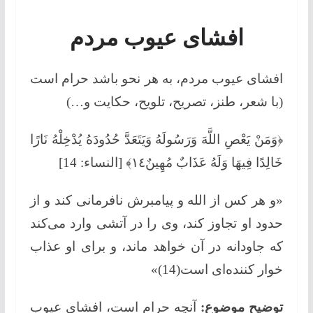
افشای عیوب مردم
افشای عیوب مردم، به هر نحو باشد حرام است
(با شعر، طنز، تصریح، تلویح، حکایت و…)
﴿وَمَنْ يَعْصِ اللَّهَ وَرَسُولَهُ وَيَتَعَدَّ حُدُودَهُ يُدْخِلْهُ نَارًا
خَالِدًا فِيهَا وَلَهُ عَذَابٌ مُهِينٌ١٤﴾ [النساء: 14]
«و هر کس از الله و پیامبرش نافرمانی کند و از
حدود او تجاوز کند، وی را در آتشی وارد می‌کند
که جاودانه در آن خواهد ماند، و برای او عذاب
خوار کننده‌ای است(14)»
توضیح موضوع:
آنچه حرام است، افشای عیوب