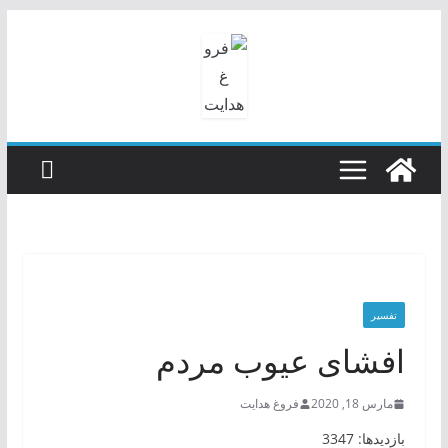
رفتن
به
محتوا
تفسیر
افشای عیوب مردم
مارس 18, 2020
فروغ هدایت
بازدیدها: 3347