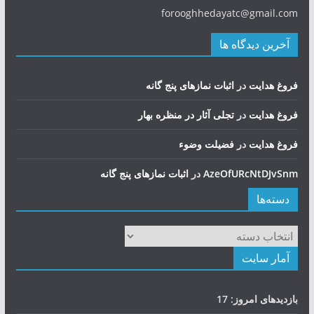
forooghhedayatc@gmail.com
آخرین دیدگاه ها
فروغ هدایت
در
اثبات نمازهای پنج گانه
فروغ هدایت
در
تجلی آثار در منظره بهار
فروغ هدایت
در
فضيلت وضوء
AzeOfURcNtDJvSnm
در
اثبات نمازهای پنج گانه
دسته‌ها
دسته‌ها
آمار سایت
بازدیدهای امروز:
17