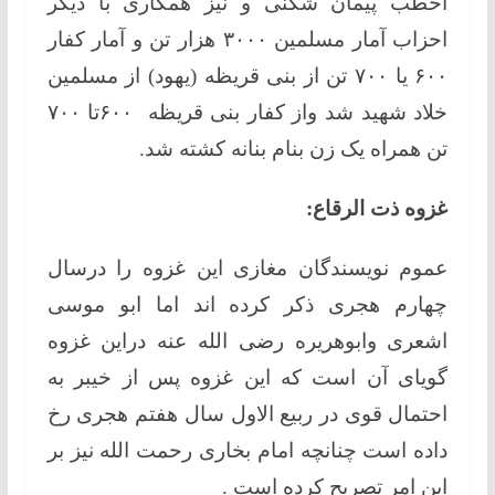
اخطب پیمان شکنی و نیز همکاری با دیگر
احزاب آمار مسلمین ۳۰۰۰ هزار تن و آمار کفار
۶۰۰ یا ۷۰۰ تن از بنی قریظه (یهود) از مسلمین
خلاد شهید شد واز کفار بنی قریظه ۶۰۰تا ۷۰۰
تن همراه یک زن بنام بنانه کشته شد.
غزوه ذت الرقاع:
عموم نویسندگان مغازی این غزوه را درسال
چهارم هجری ذکر کرده اند اما ابو موسی
اشعری وابوهریره رضی الله عنه دراین غزوه
گویای آن است که این غزوه پس از خیبر به
احتمال قوی در ربیع الاول سال هفتم هجری رخ
داده است چنانچه امام بخاری رحمت الله نیز بر
این امر تصریح کرده است .