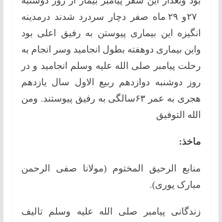
بود وبعداز این سفر پیامبر بیمار از روز دوشنبه
۲۷و ۲۹ ماه صفر دچار سردرد شدند درمدینه
انگیزه این بیماری پیوستن به رفیق اعلی بود
واین بیماری دوهفته بطول انجامید وسر انجام به
رحلت پیامبر صلی الله علیه وسلم انجامید و در
روز دوشنبه دوازدهم ربیع الاول سال یازدهم
هجری به عمر ۶۳سالگی به رفیق پیوستند. ومن
الله التوفيق
ماخذ:
منابع الرحيق المختوم (مولانا صفی الرحمن
مبارک پوری).
زندگانی پیامبر صلی الله علیه وسلم تالیف