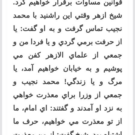
قوانين مساوات برقرار خواهيم كرد.
شيخ ازهر وقتي اين راشنيد با محمد
نجيب تماس گرفت و به او گفت: يا
از حرفت برمي گردي و يا فردا من و
جمعي از علماي الازهر كفن مي
پوشيم و به خيابان خواهيم آمد، يا
مرگ و يا زندگي! محمد نجيب و
جمعي از وزرا براي معذرت خواهي
به نزد او آمدند و گفتند: اي امام، ما
از تو معذرت مي خواهيم، حرف ما
اشتباه بود. شيخ گفت: از من معذرت