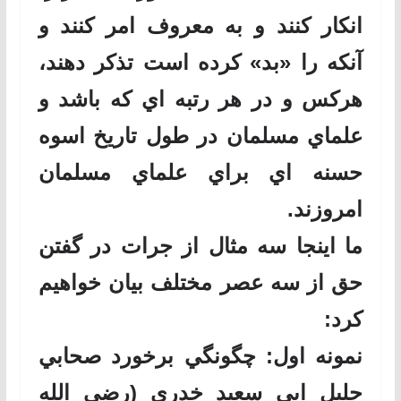
انكار كنند و به معروف امر كنند و
آنكه را «بد» كرده است تذكر دهند،
هركس و در هر رتبه اي كه باشد و
علماي مسلمان در طول تاريخ اسوه
حسنه اي براي علماي مسلمان
امروزند.
ما اينجا سه مثال از جرات در گفتن
حق از سه عصر مختلف بيان خواهيم
كرد:
نمونه اول: چگونگي برخورد صحابي
جليل ابي سعيد خدري (رضي الله