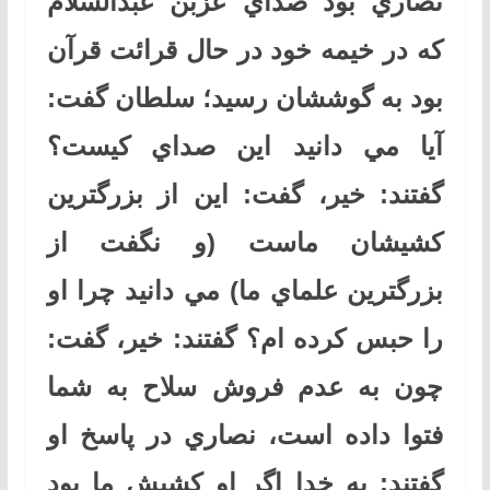
نصاري بود صداي عزبن عبدالسلام
كه در خيمه خود در حال قرائت قرآن
بود به گوششان رسيد؛ سلطان گفت:
آيا مي دانيد اين صداي كيست؟
گفتند: خير، گفت: اين از بزرگترين
كشيشان ماست (و نگفت از
بزرگترين علماي ما) مي دانيد چرا او
را حبس كرده ام؟ گفتند: خير، گفت:
چون به عدم فروش سلاح به شما
فتوا داده است، نصاري در پاسخ او
گفتند: به خدا اگر او كشيش ما بود