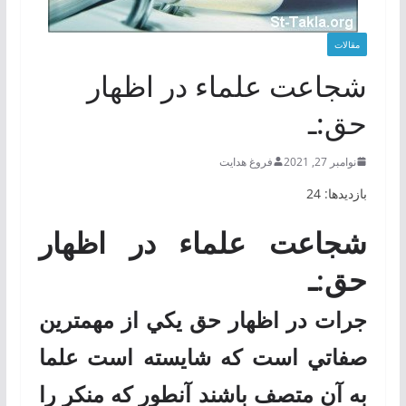
مقالات
شجاعت علماء در اظهار
حق:ـ
نوامبر 27, 2021
فروغ هدایت
بازدیدها: 24
شجاعت علماء در اظهار
حق:ـ
جرات در اظهار حق يكي از مهمترين
صفاتي است كه شايسته است علما
به آن متصف باشند آنطور که منكر را