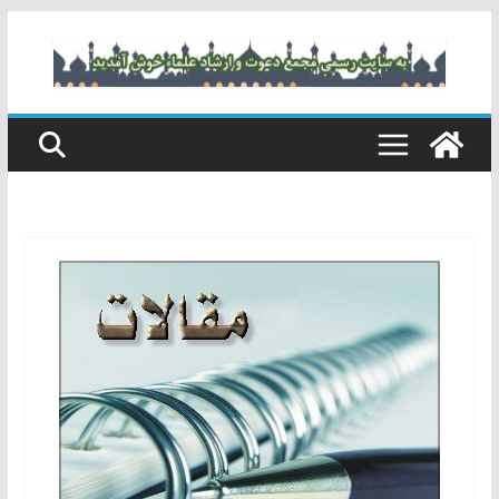
رفتن
به
محتوا