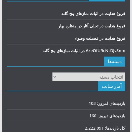
فروغ هدایت
در
اثبات نمازهای پنج گانه
فروغ هدایت
در
تجلی آثار در منظره بهار
فروغ هدایت
در
فضيلت وضوء
AzeOfURcNtDJvSnm
در
اثبات نمازهای پنج گانه
دسته‌ها
دسته‌ها
آمار سایت
بازدیدهای امروز:
103
بازدیدهای دیروز:
160
کل بازدیدها:
2,222,091