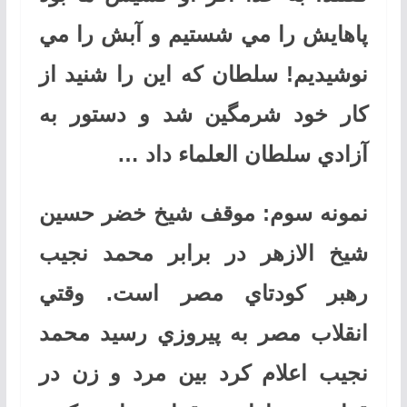
پاهايش را مي شستيم و آبش را مي
نوشيديم! سلطان كه اين را شنيد از
كار خود شرمگين شد و دستور به
آزادي سلطان العلماء داد …
نمونه سوم: موقف شيخ خضر حسين
شيخ الازهر در برابر محمد نجيب
رهبر كودتاي مصر است. وقتي
انقلاب مصر به پيروزي رسيد محمد
نجيب اعلام كرد بين مرد و زن در