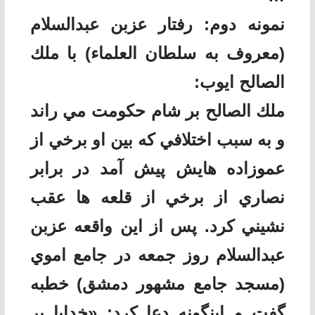
نمونه دوم: رفتار عزبن عبدالسلام
(معروف به سلطان العلماء) با ملك
الصالح ايوب:
ملك الصالح بر شام حكومت مي راند
و به سبب اختلافي كه بين او برخي از
عموزاده هايش پيش آمد در برابر
نصاري از برخي از قلعه ها عقب
نشيني كرد. پس از اين واقعه عزبن
عبدالسلام روز جمعه در جامع اموي
(مسجد جامع مشهور دمشق) خطبه
گفت و اينگونه دعا كرد: «خدايا بر