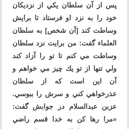
پس از آن سلطان يكي از نزديكان
خود را به نزد او فرستاد تا برايش
وساطت كند [آن شخص] به سلطان
العلماء گفت: من برايت نزد سلطان
وساطت مي كنم تا تو را آزاد كند
ولي تنها از تو يك چيز مي خواهم و
آن اين است كه از سلطان
عذرخواهي كني و سرش را ببوسي.
عزبن عبدالسلام در جوابش گفت:
«مرا رها كن به خدا قسم راضي