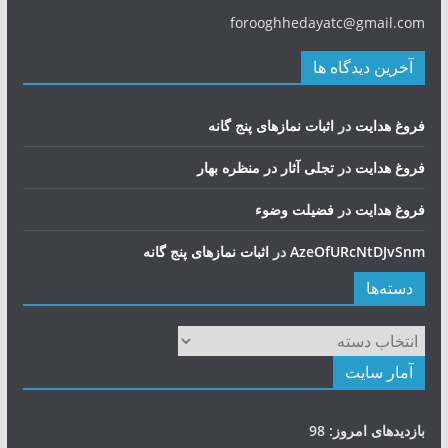
forooghhedayatc@gmail.com
آخرین دیدگاه ها
فروغ هدایت
در
اثبات نمازهای پنج گانه
فروغ هدایت
در
تجلی آثار در منظره بهار
فروغ هدایت
در
فضيلت وضوء
AzeOfURcNtDJvSnm
در
اثبات نمازهای پنج گانه
دسته‌ها
دسته‌ها
آمار سایت
بازدیدهای امروز:
98