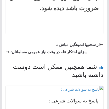
ضرورت باشد دیده شود.
از سختیها اندوهگین مباش :ـ
سزای احتکار غله در وقت نیاز عمومی مسلمانان:ـ
شما همچنین ممکن است دوست
داشته باشید
پاسخ به سوالات شرعی :