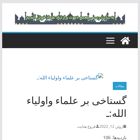
رفتن
به
محتوا
مقالات
گستاخی بر علماء واولیاء
الله:ـ
ژوئن 12, 2022
فروغ هدایت
بازدیدها: 106