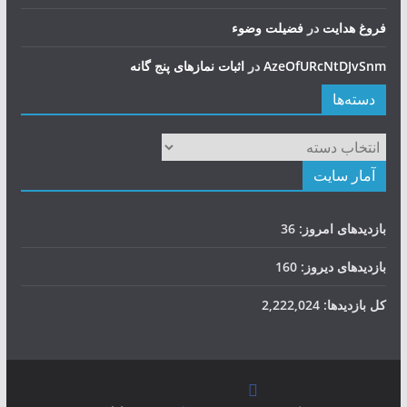
فروغ هدایت
در
فضيلت وضوء
AzeOfURcNtDJvSnm
در
اثبات نمازهای پنج گانه
دسته‌ها
دسته‌ها
آمار سایت
بازدیدهای امروز:
36
بازدیدهای دیروز:
160
کل بازدیدها:
2,222,024