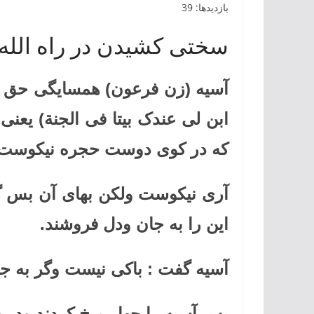
بازدیدها: 39
سختی کشیدن در راه الله 
آسیه (زن فرعون) همسایگی حق
ابن لی عندک بیتا فی الجنة) یعن
که در کوی دوست حجره نیکوست.
آری نیکوست ولکن بهای آن بس گ
این را به جان ودل فروشند.
آسیه گفت : باکی نیست وگر به ج
پس آسیه را چهار میخ کردند ودر چ