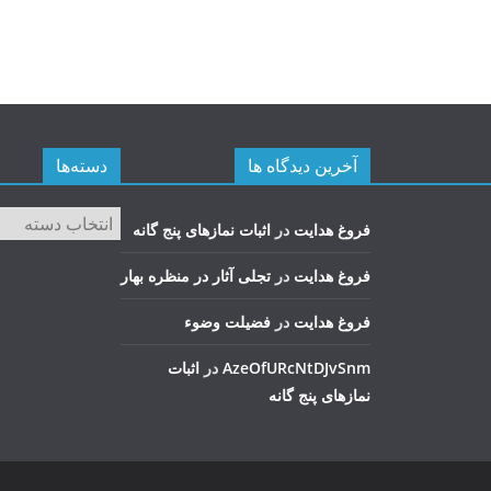
آخرین دیدگاه ها
دسته‌ها
دسته‌ها
فروغ هدایت
در
اثبات نمازهای پنج گانه
فروغ هدایت
در
تجلی آثار در منظره بهار
فروغ هدایت
در
فضيلت وضوء
AzeOfURcNtDJvSnm
در
اثبات
نمازهای پنج گانه