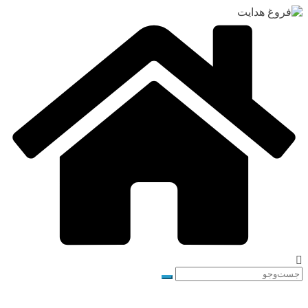
رفتن
به
محتوا