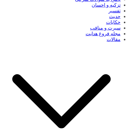
تزکیه و احسان
تفسیر
حدیث
حکایات
سیرت و منافب
مجله فروغ هدایت
مقالات