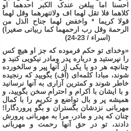
احسنا اما یبلغن عندک الکبر احدهما او
کلاهما فلا تقل لهما اف ولاتنهرهما وقل لهما
قولا کریما * واخفض لهما جناح الذل من
الرحمة وقل رب ارحمهما کما ربیانی صغیرا)
(اسراء / 23-24)
«وخدای تو حکم فرموده که جز او هیچ کس
را نپرستید و درباره پدر ومادر نیکویی کنید و
چنانچه هر دو یا یکی از آنها پیر و سالخورده
شوند، مبادا کلمه‌ای (اُف) بگویید که رنجیده
خاطر شوند و کمترین آزاری به آنها نرسانید
و با ایشان با اکرام و احترام سخن بگویید، و
همیشه پر و بال تواضع و تکریم را با کمال
مهربانی نزدشان بگستران و بگو پروردگارا!
چنان که پدر و مادر، مرا به مهربانی پرورش
‌دادند، تو در حق آنها رحمت و مهربانی