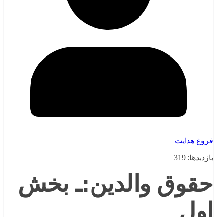
فروغ هدایت
بازدیدها: 319
حقوق والدین:ـ بخش
اول