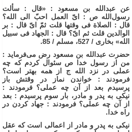
عن عبدالله بن مسعود : «قال : سألت
رسول‌الله ص : ایّ العمل احبّ الی الله؟
قال : الصلاة فی وقتها قلت ثمّ ایّ قال : بر
الوالدین قلت ثم ایّ؟ قال : الجهاد فی سبیل
الله» بخاری / 527، مسلم / 85.
حضرت عبدالله بن مسعود رض می‌فرماید :
من از رسول خدا ص سئوال کردم که چه
عملی در نزد الله ج از همه بهتر است؟
فرمودند : خواندن نماز در وقتش باز
پرسیدم بعد از آن چه عملی؟ فرمودند :
نیکی به پدر و مادر، بار سوم پرسیدم : بعد
از آن چه عملی؟ فرمودند : جهاد کردن در
راه خدا.
نیکی به پدر و مادر از اعمالی است که عقل