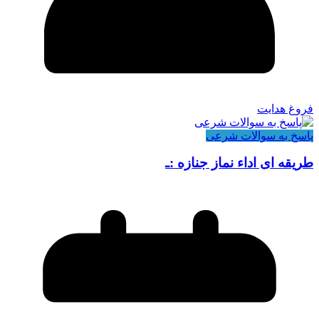
فروغ هدایت
پاسخ به سوالات شرعی
طریقه ای اداء نماز جنازه :ـ