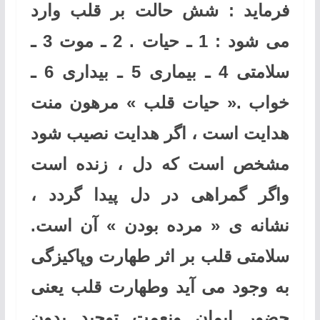
فرماید : شش حالت بر قلب وارد
می شود : 1 ـ حیات . 2 ـ موت 3 ـ
سلامتی 4 ـ بیماری 5 ـ بیداری 6 ـ
خواب .« حیات قلب » مرهون منت
هدایت است ، اگر هدایت نصیب شود
مشخص است که دل ، زنده است
واگر گمراهی در دل پیدا گردد ،
نشانه ی « مرده بودن » آن است.
سلامتی قلب بر اثر طهارت وپاکیزگی
به وجود می آید وطهارت قلب یعنی
حضور ایمان ونعمت توحید بدون