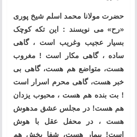
حضرت مولانا محمد اسلم شیخ پوری
«رح» می نویسند : این تکه کوچک
بسیار عجیب وغریب است ، گاهی
ساده ، گاهی مکار است ! مغروب
هست، متواضع هم هست، گاهی بی
خبر هست، گاهی محرم اسرار است
! بت بنده هم هست ، محبوب یزدان
هم هست! در مجلس عشق مدهوش
هست ، در محفل عقل با هوش
است! بیمار هست، شفا بخش هم