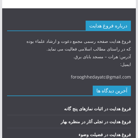
درباره فروغ هدایت
فروغ هدایت صفحه رسمی مجمع دعوت و ارشاد علماء بوده
که در راستای مطالب اسلامی فعالیت می نماید.
آدرس: هرات – مسجد بابای برق.
ایمیل:
forooghhedayatc@gmail.com
آخرین دیدگاه ها
فروغ هدایت
در
اثبات نمازهای پنج گانه
فروغ هدایت
در
تجلی آثار در منظره بهار
فروغ هدایت
در
فضيلت وضوء