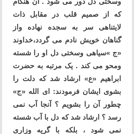
وسختی دل دور می شود . آن هنگام
که از صمیم قلب در مقابل ذات
لایتناهی سر به سجده نهاده واز
گناهان خویش نادم می گردد،خداوند
«ج »سیاهی وسختی دل او را شسته
ومحو می کند . یک مرتبه به حضرت
ابراهیم «ع» ارشاد شد که دلت را
بشوی ایشان فرمودند: ای الله «ج»
چطور آن را بشویم ؟ آنجا آب نمی
رسد ؟ ارشاد شد که دل با آب شسته
نمی شود ، بلکه با گریه وزاری