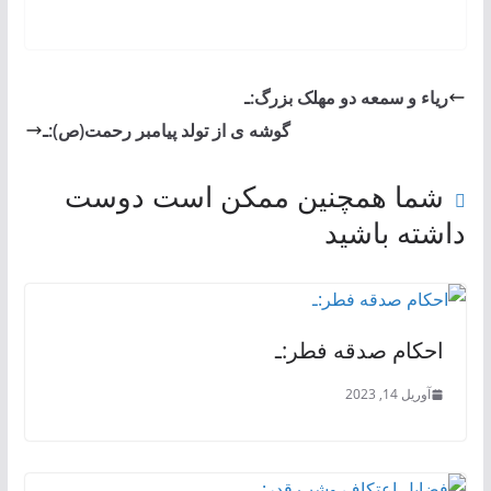
ریاء و سمعه دو مهلک بزرگ:ـ
گوشه ی از تولد پیامبر رحمت(ص):ـ
شما همچنین ممکن است دوست
داشته باشید
احكام صدقه فطر:ـ
آوریل 14, 2023