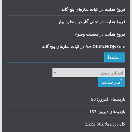
فروغ هدایت
در
اثبات نمازهای پنج گانه
فروغ هدایت
در
تجلی آثار در منظره بهار
فروغ هدایت
در
فضيلت وضوء
AzeOfURcNtDJvSnm
در
اثبات نمازهای پنج گانه
دسته‌ها
دسته‌ها
آمار سایت
بازدیدهای امروز:
50
بازدیدهای دیروز:
187
کل بازدیدها:
2,222,502