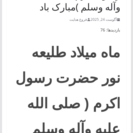
وآله وسلم )مبارک باد
آگوست 24, 2025
فروغ هدایت
بازدیدها: 76
ماه میلاد طلیعه
نور حضرت رسول
اکرم ( صلی الله
علیه وآله وسلم