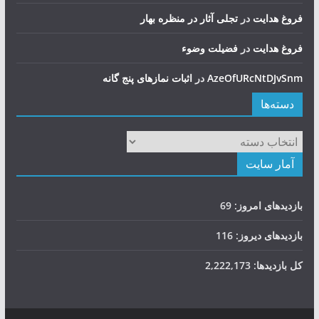
فروغ هدایت
در
تجلی آثار در منظره بهار
فروغ هدایت
در
فضيلت وضوء
AzeOfURcNtDJvSnm
در
اثبات نمازهای پنج گانه
دسته‌ها
دسته‌ها
آمار سایت
بازدیدهای امروز:
69
بازدیدهای دیروز:
116
کل بازدیدها:
2,222,173