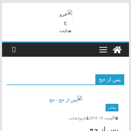
رفتن
به
محتوا
پس از حج
مقالات
آگوست 16, 2018
فروغ هدایت
پس از حج