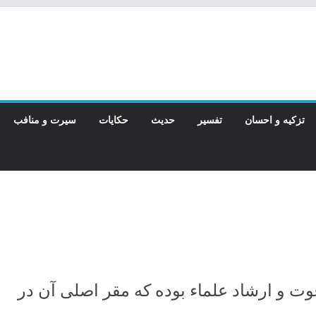
تزکیه و احسان
تفسیر
حدیث
حکایات
سیرت و منافب
و ارشاد علماء بوده که مقر اصلی آن در