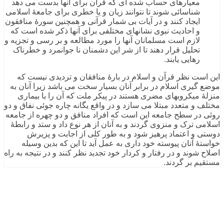
معیارهای حساب شده ای که قرآن برای آنها بدست می دهد
شناسائی شوند تا نتوانند زیان و یا خطری برای جامعۀ اسلامی
ایجاد کنند و در آیات بی شمار قرآنی و همچنین سورۀ منافقون
و احادیث نبوی نشانهای مختلفی برای آنها ذکر شده است که
لازم است مسلمانان آنها را مورد مطالعه و بر رسی و تجزیه و
تحلیل قرار دهند تا از شر این دشمنان نا جوانمرد و خطرناک
رهایی یابند.
این است نظر قرآن و اسلام در بارۀ منافقان و تردیدی نیست که
موضع گیری اسلام در برابر آنان بسیار سخت می باشد زیرا آنان به
منزلۀ میکروبهای مضری هستند در پیکر ملت که آن را با بیماری
مختلف و متعدد مبتلا می سازد و در واقع یگانه چاره جوئی نفاق و دو
روئی در سطح جامعه این است که افراد منافق و دو چهره از جامعه
اسلامی ترک و منزوی گردند و به آنان از هر نوع داد و ستد و رابطۀ
دوستی و اعتماد پرهیز شود و به طور کلی از اجابت و پزیرش
خواستۀ آنان پیوسته خود داری به عمل آید تا این که بدین وسیله
اصلاح شوند و در رفتار و کردار خود تجدید نظر کنند و در نتیجه به راه
مستقیم بر گردند.