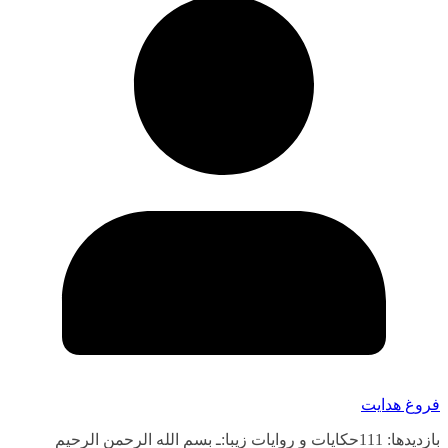
فروغ هدایت
بازدیدها: 111حکایات و روایات زیبا:ـ بسم الله الرحمن الرحیم