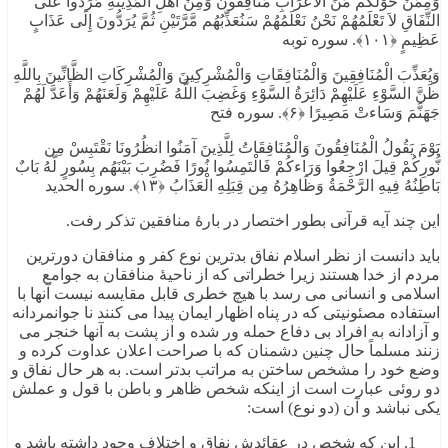
وَمِمَّنْ حَوْلَكُم مِّنَ الأَعْرَابِ مُنَافِقُونَ وَمِنْ أَهْلِ الْمَدِينَةِ مَرَدُواْ عَلَى
النِّفَاقِ لاَ تَعْلَمُهُمْ نَحْنُ نَعْلَمُهُمْ سَنُعَذِّبُهُم مَّرَّتَيْنِ ثُمَّ يُرَدُّونَ إِلَى عَذَابٍ
عَظِيمٍ ﴿۱۰۱﴾. سوره توبه
وَيُعَذِّبَ الْمُنَافِقِينَ وَالْمُنَافِقَاتِ وَالْمُشْرِكِينَ وَالْمُشْرِكَاتِ الظَّانِّينَ بِاللَّهِ
ظَنَّ السَّوْءِ عَلَيْهِمْ دَائِرَةُ السَّوْءِ وَغَضِبَ اللَّهُ عَلَيْهِمْ وَلَعَنَهُمْ وَأَعَدَّ لَهُمْ
جَهَنَّمَ وَسَاءتْ مَصِيرًا ﴿۶﴾. سوره فتح
يَوْمَ يَقُولُ الْمُنَافِقُونَ وَالْمُنَافِقَاتُ لِلَّذِينَ آمَنُوا انظُرُونَا نَقْتَبِسْ مِن
نُّورِكُمْ قِيلَ ارْجِعُوا وَرَاءكُمْ فَالْتَمِسُوا نُورًا فَضُرِبَ بَيْنَهُم بِسُورٍ لَّهُ بَابٌ
بَاطِنُهُ فِيهِ الرَّحْمَةُ وَظَاهِرُهُ مِن قِبَلِهِ الْعَذَابُ ﴿۱۳﴾. سوره الحدید
این چند آیه قرآنی بطور اختصار در بارۀ منافقین تذکر رفت.
باید دانست از نظر اسلام نفاق بدترین نوع کفر و منافقان دورترین
مردم از خدا هستند زیرا خطراتی که از ناحیۀ منافقان به جوامع
اسلامی و انسانی می رسد با هیچ خطری قابل مقایسه نیست آنها با
استفاده مصئونیتی که در پناه اظهار ایمان پیدا می کنند نا جوانمردانه
و آزادانه به افراد بی دفاع حمله ور شده و از پشت به آنها خنجر می
زنند مسلماً حال چنین دشمنان که با صراحت اعلان عداوت کرده و
وضع خود را مشخص ساختن به مراتب بدتر است. به هر حال نفاق و
دو روئی عبارت است از اینکه شخص ظاهر و باطن با قول و عملش
یکی نباشد و آن (دو نوع) است:
این که شخص در عقائدش نفاق و اختلاف وجود داشته باشد و