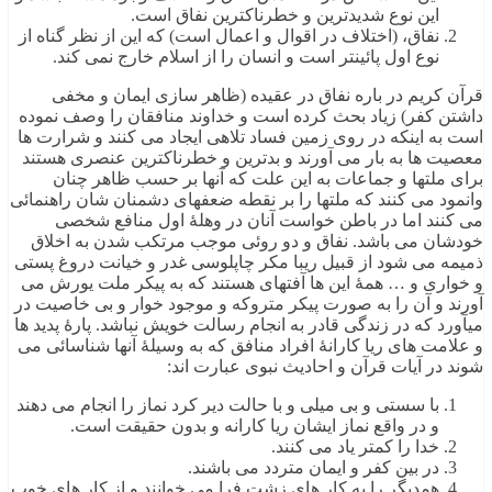
این نوع شدیدترین و خطرناکترین نفاق است.
نفاق، (اختلاف در اقوال و اعمال است) که این از نظر گناه از
نوع اول پائینتر است و انسان را از اسلام خارج نمی کند.
قرآن کریم در باره نفاق در عقیده (ظاهر سازی ایمان و مخفی
داشتن کفر) زیاد بحث کرده است و خداوند منافقان را وصف نموده
است به اینکه در روی زمین فساد تلاهی ایجاد می کنند و شرارت ها
معصیت ها به بار می آورند و بدترین و خطرناکترین عنصری هستند
برای ملتها و جماعات به این علت که آنها بر حسب ظاهر چنان
وانمود می کنند که ملتها را بر نقطه ضعفهای دشمنان شان راهنمائی
می کنند اما در باطن خواست آنان در وهلۀ اول منافع شخصی
خودشان می باشد. نفاق و دو روئی موجب مرتکب شدن به اخلاق
ذمیمه می شود از قبیل ریبا مکر چاپلوسی غدر و خیانت دروغ پستی
و خواری و … همۀ این ها آفتهای هستند که به پیکر ملت یورش می
آورند و آن را به صورت پیکر متروکه و موجود خوار و بی خاصیت در
میآورد که در زندگی قادر به انجام رسالت خویش نباشد. پارۀ پدید ها
و علامت های ریا کارانۀ افراد منافق که به وسیلۀ آنها شناسائی می
شوند در آیات قرآن و احادیث نبوی عبارت اند:
با سستی و بی میلی و با حالت دیر کرد نماز را انجام می دهند
و در واقع نماز ایشان ریا کارانه و بدون حقیقت است.
خدا را کمتر یاد می کنند.
در بین کفر و ایمان متردد می باشند.
همدیگر را به کار های زشت فرا می خوانند و از کار های خوب