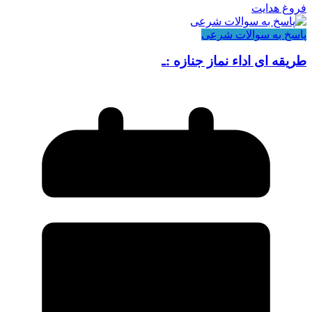
فروغ هدایت
پاسخ به سوالات شرعی
طریقه ای اداء نماز جنازه :ـ