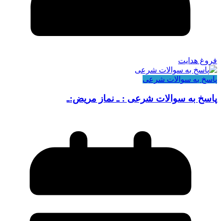
فروغ هدایت
پاسخ به سوالات شرعی
پاسخ به سوالات شرعی : ـ نماز مریض:ـ