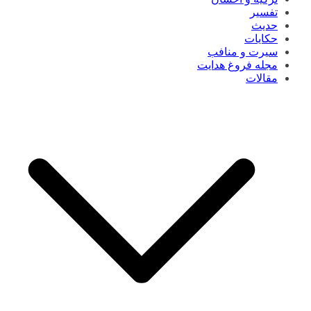
تفسیر
حدیث
حکایات
سیرت و منافب
مجله فروغ هدایت
مقالات