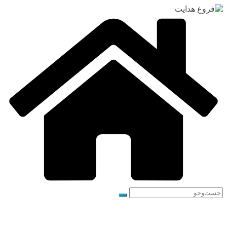
رفتن
به
محتوا