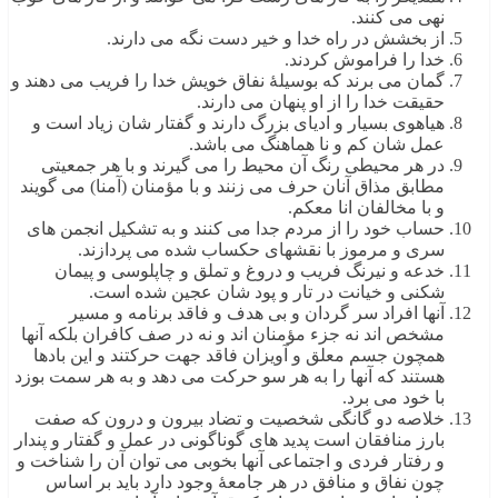
نهی می کنند.
از بخشش در راه خدا و خیر دست نگه می دارند.
خدا را فراموش کردند.
گمان می برند که بوسیلۀ نفاق خویش خدا را فریب می دهند و
حقیقت خدا را از او پنهان می دارند.
هیاهوی بسیار و ادیای بزرگ دارند و گفتار شان زیاد است و
عمل شان کم و نا هماهنگ می باشد.
در هر محیطی رنگ آن محیط را می گیرند و با هر جمعیتی
مطابق مذاق آنان حرف می زنند و با مؤمنان (آمنا) می گویند
و با مخالفان انا معکم.
حساب خود را از مردم جدا می کنند و به تشکیل انجمن های
سری و مرموز با نقشهای حکساب شده می پردازند.
خدعه و نیرنگ فریب و دروغ و تملق و چاپلوسی و پیمان
شکنی و خیانت در تار و پود شان عجین شده است.
آنها افراد سر گردان و بی هدف و فاقد برنامه و مسیر
مشخص اند نه جزء مؤمنان اند و نه در صف کافران بلکه آنها
همچون جسم معلق و آویزان فاقد جهت حرکتند و این بادها
هستند که آنها را به هر سو حرکت می دهد و به هر سمت بوزد
با خود می برد.
خلاصه دو گانگی شخصیت و تضاد بیرون و درون که صفت
بارز منافقان است پدید های گوناگونی در عمل و گفتار و پندار
و رفتار فردی و اجتماعی آنها بخوبی می توان آن را شناخت و
چون نفاق و منافق در هر جامعۀ وجود دارد باید بر اساس