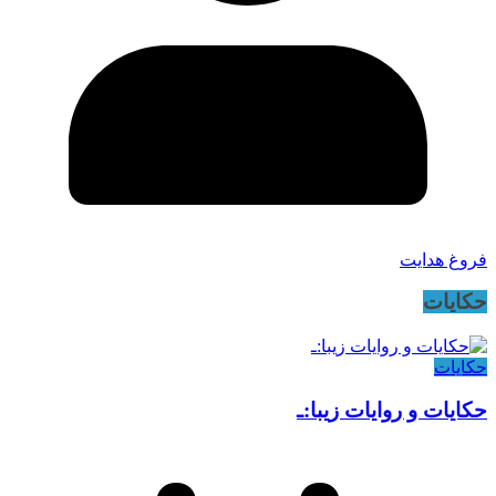
فروغ هدایت
حکایات
حکایات
حکایات و روایات زیبا:ـ