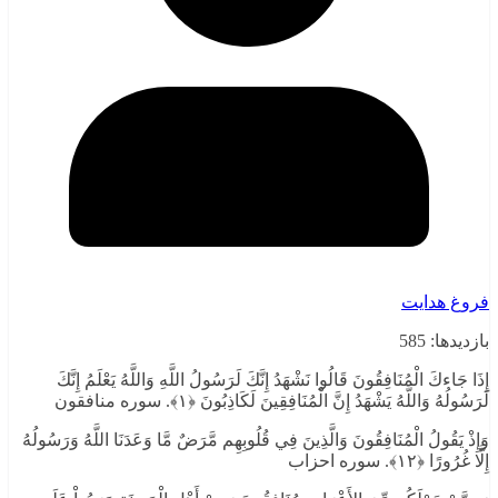
فروغ هدایت
بازدیدها: 585
إِذَا جَاءكَ الْمُنَافِقُونَ قَالُوا نَشْهَدُ إِنَّكَ لَرَسُولُ اللَّهِ وَاللَّهُ يَعْلَمُ إِنَّكَ
لَرَسُولُهُ وَاللَّهُ يَشْهَدُ إِنَّ الْمُنَافِقِينَ لَكَاذِبُونَ ﴿۱﴾. سوره منافقون
وَإِذْ يَقُولُ الْمُنَافِقُونَ وَالَّذِينَ فِي قُلُوبِهِم مَّرَضٌ مَّا وَعَدَنَا اللَّهُ وَرَسُولُهُ
إِلَّا غُرُورًا ﴿۱۲﴾. سوره احزاب