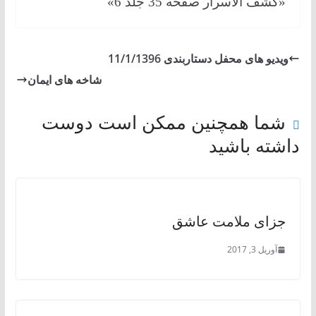
«كشف الاسرار صفحه 35 جلد 6»
ویدیو های محفل دستاربندی 11/1/1396
شاخه های ايمان
شما همچنین ممکن است دوست
داشته باشید
جزای ملامت عاشق
آوریل 3, 2017