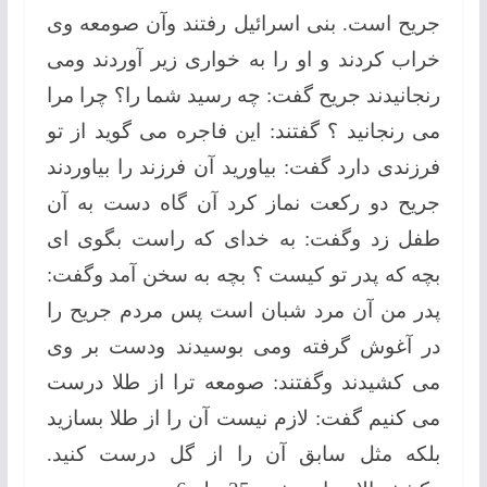
جریح است. بنی اسرائیل رفتند وآن صومعه وی
خراب كردند و او را به خواری زیر آوردند ومی
رنجانیدند جریح گفت: چه رسید شما را؟ چرا مرا
می رنجانید ؟ گفتند: این فاجره می گوید از تو
فرزندی دارد گفت: بیاورید آن فرزند را بیاوردند
جریح دو ركعت نماز كرد آن گاه دست به آن
طفل زد وگفت: به خدای كه راست بگوی ای
بچه كه پدر تو كیست ؟ بچه به سخن آمد وگفت:
پدر من آن مرد شبان است پس مردم جریح را
در آغوش گرفته ومی بوسیدند ودست بر وی
می كشیدند وگفتند: صومعه ترا از طلا درست
می كنیم گفت: لازم نیست آن را از طلا بسازید
بلكه مثل سابق آن را از گل درست كنید.