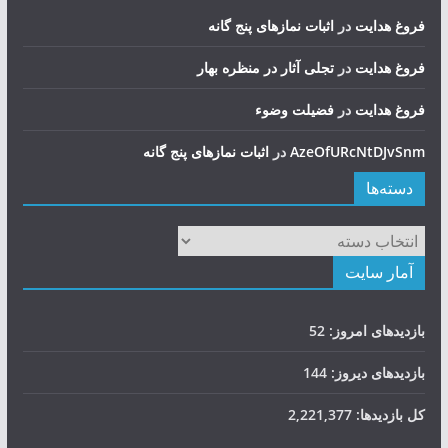
فروغ هدایت
در
اثبات نمازهای پنج گانه
فروغ هدایت
در
تجلی آثار در منظره بهار
فروغ هدایت
در
فضيلت وضوء
AzeOfURcNtDJvSnm
در
اثبات نمازهای پنج گانه
دسته‌ها
دسته‌ها
آمار سایت
بازدیدهای امروز:
52
بازدیدهای دیروز:
144
کل بازدیدها:
2,221,377