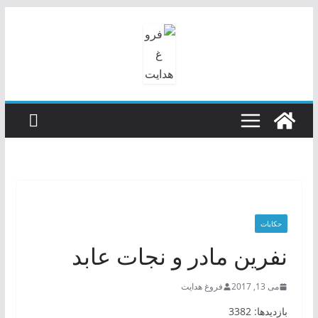
رفتن
به
محتوا
حکایات
نفرین مادر و نجات عابد
می 13, 2017
فروغ هدایت
بازدیدها: 3382