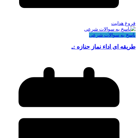
فروغ هدایت
پاسخ به سوالات شرعی
طریقه ای اداء نماز جنازه :ـ