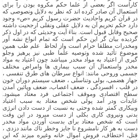
كاراست اگر بعضی از علما حكم مكروه بودن را برای
استعمال آن صادر كرده اند كه نظر به دلایل ونصوصی كه
در قرآن كریم واحادیث حضرت رسول كریم «ص» وجود
دارد حكم تحریم آن به دلایل عقلی ونقلی ارجحیت داشته
صحیح وقابل قبول است. بناءَ آیت وحدیثی كه در اول ذكر
گردیده بیان گر این حكم است كه تمام انواع نشه آور
ومخدرات مطلقا حرام است واز لحاظ علم طب همین
موضوع تأئید شده وتوصیه علما طبی نیز پرهیز وجلو
گیری از اعتیاد به مواد مخدر میباشد چون اعتیاد به مواد
مخدر واستعمال آن سبب بیماری ها وامراض مختلف
جسمی وروحی مانند: انواع سرطان های طرق تنفسی ،
جهاز هضمی، بولی وتناسلی ، ضعف سیستم دوران خون
در قلب ، افسردگی ، ضعف اعصاب، ضعف وپائین آمدن
سطح اقتصادی وموقف اجتماعی فرد معتاد میشود.
عایدات ودر آمد پولی شخص معتاد به سبب اعتیاد
وبیكاری كمتر شده وحتی به نسبت از دست دادن انرژی
بدنی ونیروی كاری بكلی از دست میرود در این وقت
است كه شخص معتاد برای بدست آوردن مواد مخدر
دست به هر كار نامشروع نا جایز وخطر ناك مانند دزدی ،
قتل، اختطاف، فروش اموال خانه وغیره میزند كه این