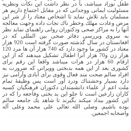
طفل نوزاد میباشد، با در نظر داشت این نكات ونظریه
مسئولیت ایمانی ووجدانی كه در مقابل اجتماع داریم هر
مسلمان باید تلاش نماید تا اشخاص معتاد را از شر این
مرض وعادت مهلك وخطر ناك نجات داده وجهت معالجه
آنها را به مراكز صحی ودكتوران روانی راهنمای نماید نظر
به سروی وبررسی دفاتر صحی بین المللی كه در
افغانستان در سال گذشته صورت گرفته است 920 هزار
معتاد در كشور ما وجود دارد كه 740 هزار آن ها مرد 120
هزار زن و70 هزار آنرا اطفال تشكیل میدهند كه از این
ارقام 60 هزار در هرات میباشد واقعا این رقم برای
كشوری بعد از این همه بدبختی وویرانی كه ضرورت به
افراد سالم صحت مند فعال وقوی برای آبادی وآرامی نیز
دارد بسیار وحشتناك ودرد آور است پس وظیفۀ تمام
ملت اعم از علماء دانشمندان دكتوران فرهنگیان كسبه
كاران زارعین است تا جلو این بد بختی وفاجعه را كه در
این كشور بیداد میكند بگیرند تا شاهد یك جامعه سالم
بوده باشیم. وصلی الله تعالی علی محمد وعلی آله
واصحابه اجمعین.