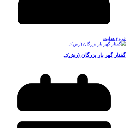
فروغ هدایت
گفتار گهر بار بزرگان (رض):ـ