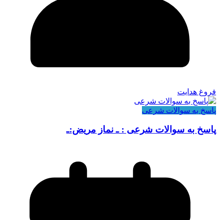
فروغ هدایت
پاسخ به سوالات شرعی
پاسخ به سوالات شرعی : ـ نماز مریض:ـ