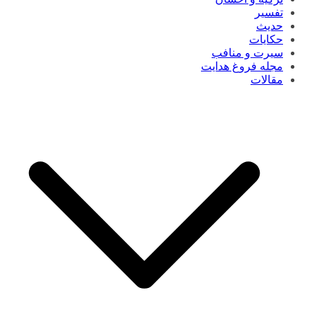
تفسیر
حدیث
حکایات
سیرت و منافب
مجله فروغ هدایت
مقالات