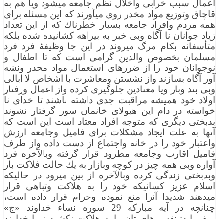
اعمال سبب خرابی واخلال نظم جامعه میشود ویا هم به
قاچاق وتوزیع مواد مخدر روی میآورند كه این مسئله برای
همه مردم وافراد جامعه بسیار خطرناك كه از این تعداد
زیاد جوانان نا آگاه وبی خبر به بیراهه كشانیده شده بلكه
متأسفانه بكام مرگ میروند در این جا وظیفۀ فرد فرد
مسلمان بخصوص والدین گرامی است كه تا اطفال و
نوجوانان خود را از ضررهای استعمال مواد مخدر ونشه
آور آگاه بسازند واز نشستن ومعاشرت با اشخاص لا ابالی
وبی بند وبار ویا معتادین جلوگیری كرده واز اعمال ورفتار
اولاد خود همیشه مراقبت جدی داشته باشند تا خدای نا
خواسته در دام این هیولای خانمان سوز گرفتار نشوند
بدبختی دیگری كه متوجه افراد معتاد است این است كه
آنها به علت ایجاد مشكلات برای فامیل وجامعه ارزش
واعتبار خود را در خانه واجتماع از دست داده واز طرف
فامیل اقارب وجامعه مطرود قرار گرفته وبالآخره فرد
آواره وبی همه چیز در كوچه وبازار به یك حالت فلاكت بار
وبدبختی زندگی كرده وبالآخره از بین میرود در حالیكه
اسلام عزیز كسانیكه خود را به هلاكت وتباهی قرار
میدهند شدیدا آنرا منع نموده وحرام قرار داده است،
چنانچه در آیه مباركه 29 سوره نساء خداوند «ج»
میفرماید: نفس های تان را به هلاکت نكشید زیرا خداوند