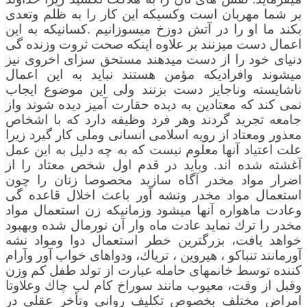
بر شما مهربان است وكسیكه این كار را به ظلم وتعدی
بكند ما او را در آتش دوزخ میسوزانیم .كسانیكه به این
اعمال دست میزنند بر علاوه اینكه صحت ثروت وزنده گی
دنیای خود را از دست میدهند مستحق سزای اخروی نیز
میشوند وافرادیكه مؤمن هستند نباید به این اعمال
ناشایسته وناجایز دست بزنند ولی این موضوع ایجاب
نمی كند كه معتادین به دیده حقارت آمیز دیده شوند واز
جامعه تجرید گردند وهر فرد وظیفه دارد كه با اشخاص
معذور ومعتاد از رویه اسلامی انسانی وملی كار گیرد زیرا
علت اعتیاد آنها معلوم نیست كه به چه دلیل به این عمل
آغشته شده اند. وباید در قدم اول شخص معتاد را از
اضرار مواد مخدر آگاه سازید مخصوصا زنان را چون
استعمال مواد مخدر ونشه آور باعث اخلال قاعده گی
وعادت ماهواره آنها میشود وزمانیكه زن استعمال مواد
مخدر را ترك نماید عادت ماه وار آن نورمال شده وبهبود
خواهد یافت، بزرگترین خطر استعمال دوا ومواد نشه
آورمانند تنباكو ، هیروین ، تریاك، ودواهای خواب آور وآرام
كننده توسط خانمهای حامله عبارت از تولد طفل كم وزن
وقبل از وقت، معیوب مانند سوراخ كام لب چاك وعلاوتا
امراض مختلف بخصوص تكلیف روانی وتأخر عقلی در