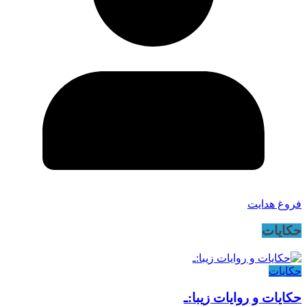
فروغ هدایت
حکایات
حکایات
حکایات و روایات زیبا:ـ