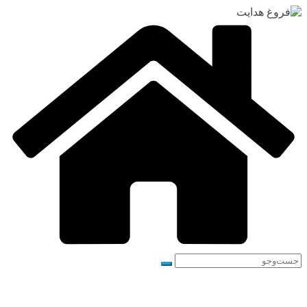
رفتن
به
محتوا