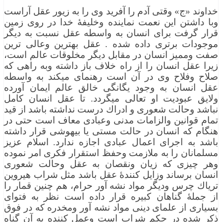
خداوند «ج» وقتی آدم را آفرید وی را به زیور عقل آراست
وبا داشتن این نعمت نماینده وخلیفۀ خدا در روی زمین
قرار گرفت برای انسان به واسطه عقل نسبت به دیگر
موجودات برتری داده شده . عقل بهترین وعالی ترین
صفت وممیز انسان در مقابل دیگر مخلوقات عالم است،
زیرا عقل انسان را از راه خلاف باز داشته وبه راهی كه
صلاح وفلاح وی در آن است رهنمای میكند به واسطه
عقل انسان به وجود یگانگی خالق عالم ایمان آورده
ولایق عبودیت او تعالی میگردد. تا عقل انسان كامل
نباشد وحالت شعوری و ادراك درست نداشته باشد از قید
تمام قوانین والزامات مدنی وعبادی معاف است حتی در
هنگام كه انسان در حالت مستی یا بیهوشی قرار داشته
باشد به اجرای اعمال عبادی اجازه ندارد. اسلام عزیز
مسلمانان را به ملازمت وحفظ استقرار فكری امر نموده
وهر چیزی كه زیان ونقصان به عقل وحالت شعوری
انسان برساند وزایل كنندۀ عقل باشد مثل شراب هیروین
تریاك چرس ودیگر مواد نشه آور حرام، هم چنین قمار را
از جملۀ گناهان كبیره قرار داده است نظر به فتوای
بسیاری از علمای دینی مواد نشه آور ومخدره كه در فوق
ذكر شده در حكم شراب است وعمل كننده به آن گناه