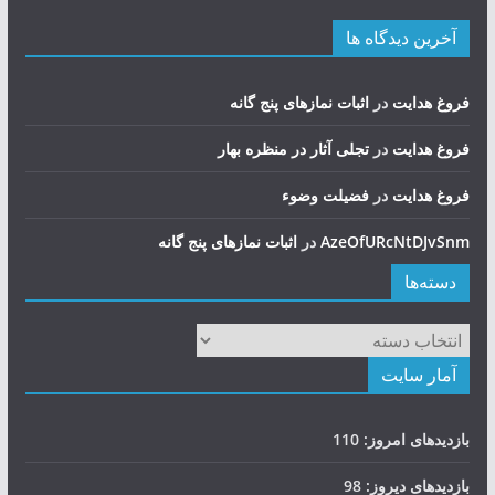
آخرین دیدگاه ها
فروغ هدایت
در
اثبات نمازهای پنج گانه
فروغ هدایت
در
تجلی آثار در منظره بهار
فروغ هدایت
در
فضيلت وضوء
AzeOfURcNtDJvSnm
در
اثبات نمازهای پنج گانه
دسته‌ها
دسته‌ها
آمار سایت
بازدیدهای امروز:
110
بازدیدهای دیروز:
98