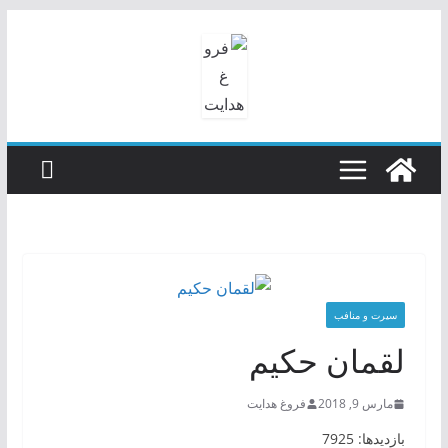
رفتن
به
محتوا
سیرت و منافب
لقمان حکیم
مارس 9, 2018
فروغ هدایت
بازدیدها: 7925