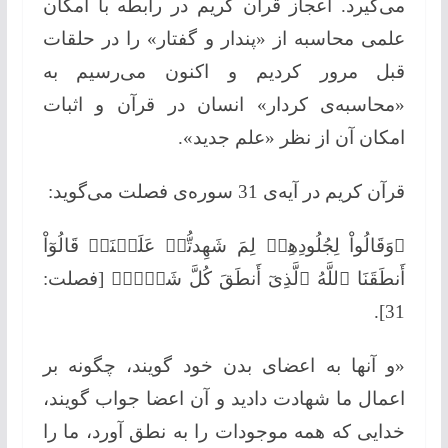
می‌گیرد. اعجاز قرآن كریم در رابطه با امكان
علمی محاسبه از «پندار و گفتار» را در حلقات
قبل مرور كردیم و اكنون می‌رسیم به
«محاسبه‌ی كردار» انسان در قرآن و اثبات
امكان آن از نظر «علم جدید».
قرآن كریم در آیه‌ی 31 سوره‌ی فصلت می‌گوید:
﴿وَقَالُواْ لِجُلُودِهِمۡ لِمَ شَهِدتُّمۡ عَلَیۡنَاۖ قَالُوٓاْ
أَنطَقَنَا ٱللَّهُ ٱلَّذِیٓ أَنطَقَ كُلَّ شَیۡءٖ﴾ [فصلت:
31].
«و آنها به اعضای بدن خود گویند، چگونه بر
اعمال ما شهادت دادید و آن اعضا جواب گویند،
خدایی كه همه موجودات را به نطق آورد، ما را