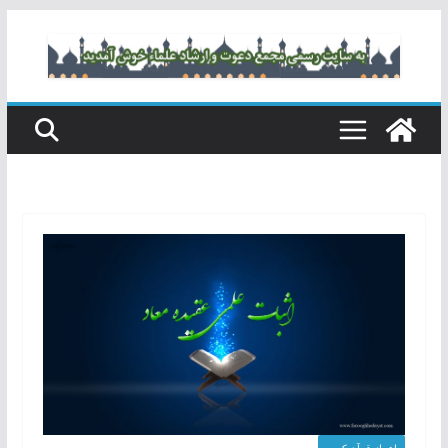
رفتن
به
محتوا