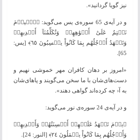
نیز گویا گردانید».
و در آیه‌ی 65 سوره‌ی یس می‌گوید: ﴿ٱلۡیوۡمَ
نَخۡتِمُ عَلَىٰٓ أَفۡوَٰهِهِمۡ وَتُكَلِّمُنَآ أَیۡدِیهِمۡ
وَتَشۡهَدُ أَرۡجُلُهُم بِمَا كَانُواْ یكۡسِبُونَ ٦٥﴾ [یس:
65].
«امروز بر دهان كافران مهر خموشی نهیم و
دست‌های‌شان با ما سخن می‌گویند و پاهای‌شان
به آ‹ چه كرده‌اند گواهی دهند».
و در آیه‌ی 24 سوره‌ی نور می‌گوید:
﴿یوۡمَ تَشۡهَدُ عَلَیۡهِمۡ أَلۡسِنَتُهُمۡ وَأَیۡدِیهِمۡ
وَأَرۡجُلُهُم بِمَا كَانُواْ یعۡمَلُونَ ٢٤﴾ [النور: 24].