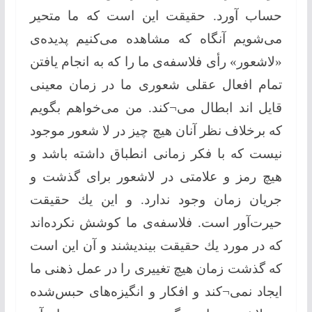
حساب آورد. حقیقت این است كه ما متحیر
می‌شویم آنگاه كه مشاهده می‌كنیم پدیده‌ی
«لاشعور» رأی فلاسفه‌ی ما را كه به انجام یافتن
تمام افعال عقلی شعوری ما در زمان معینی
قایل اند ابطال می¬كند. من می‌خواهم بگویم
كه برخلاف نظر آنان هیچ چیز در لا شعور موجود
نیست كه با فكر زمانی انطباق داشته باشد و
هیچ رمز و علامتی در لاشعور برای گذشت و
جریان زمان وجود ندارد. و این یك حقیقت
حیرت‌آور است. فلاسفه‌ی ما كوشش نكرده‌‌اند
كه در مورد یك حقیقت بیندیشند و آن این است
كه گذشت زمان هیچ تغییری را در عمل ذهنی ما
ایجاد نمی¬كند و افكار و انگیزه‌های حبس‌شده