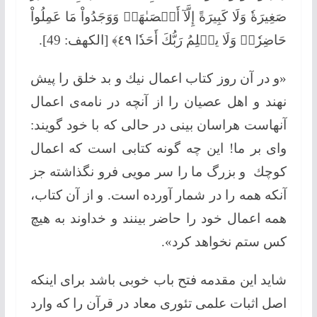
صَغِیرَةٗ وَلَا كَبِیرَةً إِلَّآ أَحۡصَىٰهَاۚ وَوَجَدُواْ مَا عَمِلُواْ
حَاضِرٗاۗ وَلَا یظۡلِمُ رَبُّكَ أَحَدٗا ٤٩﴾ [الکهف: 49].
«و در آن روز كتاب اعمال نیك و بد خلق را پیش
نهند و اهل عصیان را از آنچه در نامه‌ی اعمال
آنهاست هراسان بینی در حالی كه با خود گویند:
وای بر ما! این چه گونه كتابی است كه اعمال
كوچك و بزرگ ما را سر مویی فرو نگذاشته جز
آنکه همه را در شمار آورده است. و از آن كتاب،
همه اعمال خود را حاضر بینند و خداوند به هیچ
كس ستم نخواهد كرد».
شاید این مقدمه فتح باب خوبی باشد برای اینکه
اصل اثبات علمی تئوری معاد در قرآن را كه وارد