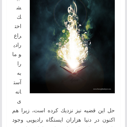
ش
ك
اخت
راع
رادی
و ما
را
به
آست
انه‌
ی
حل این قضیه نیز نزدیك كرده است، زیرا هم
اكنون در دنیا هزاران ایستگاه رادیویی وجود