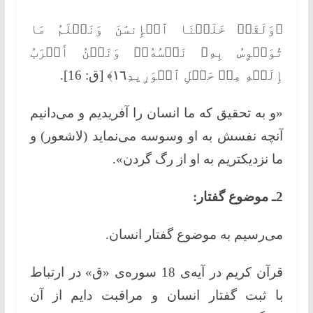
﴿وَلَقَدۡ خَلَقۡنَا ٱلۡإِنسَٰنَ وَنَعۡلَمُ مَا
تُوَسۡوِسُ بِهِۦ نَفۡسُهُۥۖ وَنَحۡنُ أَقۡرَبُ
إِلَیۡهِ مِنۡ حَبۡلِ ٱلۡوَرِیدِ١٦﴾ [ق: 16].
«و به تحقیق كه ما انسان را آفریدیم و می‌دانیم
آنچه نفسش به او وسوسه می‌نماید (لاشعور) و
ما نزدیكتریم به او از رگ گردن».
2ـ موضوع گفتار:
می‌رسیم به موضوع گفتار انسان.
قرآن كریم در آیه‌ی 18 سوره‌ی «ق» در ارتباط
با ثبت گفتار انسان و مراقبت دایم از آن