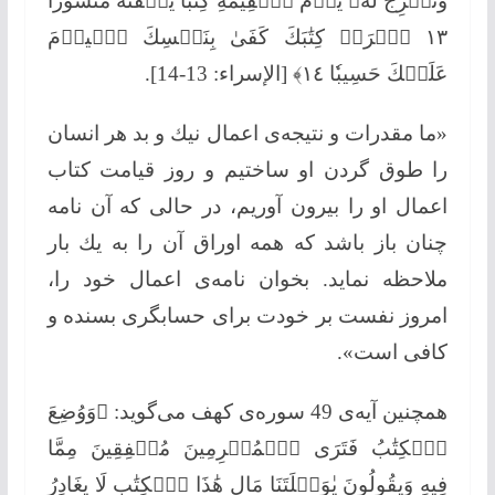
وَنُخۡرِجُ لَهُۥ یوۡمَ ٱلۡقِیٰمَةِ كِتَٰبٗا یلۡقَىٰهُ مَنشُورًا
١٣ ٱقۡرَأۡ كِتَٰبَكَ كَفَىٰ بِنَفۡسِكَ ٱلۡیوۡمَ
عَلَیۡكَ حَسِیبٗا ١٤﴾ [الإسراء: 13-14].
«ما مقدرات و نتیجه‌ی اعمال نیك و بد هر انسان
را طوق گردن او ساختیم و روز قیامت كتاب
اعمال او را بیرون آوریم، در حالی كه آن نامه
چنان باز باشد كه همه اوراق آن را به یك بار
ملاحظه نماید. بخوان نامه‌ی اعمال خود را،
امروز نفست بر خودت برای حسابگری بسنده و
كافی است».
همچنین آیه‌ی 49 سوره‌ی كهف می‌گوید: ﴿وَوُضِعَ
ٱلۡكِتَٰبُ فَتَرَى ٱلۡمُجۡرِمِینَ مُشۡفِقِینَ مِمَّا
فِیهِ وَیقُولُونَ یٰوَیۡلَتَنَا مَالِ هَٰذَا ٱلۡكِتَٰبِ لَا یغَادِرُ