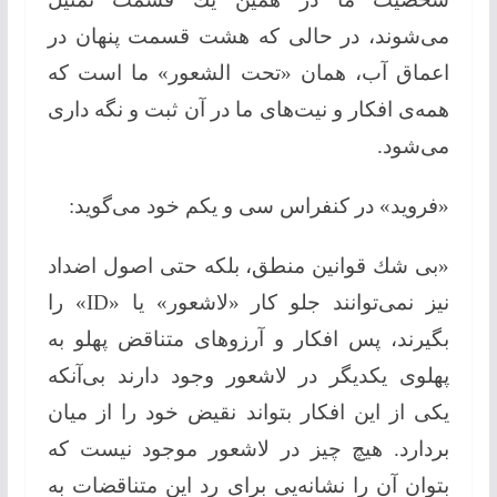
می‌شوند، در حالی كه هشت قسمت پنهان در
اعماق آب، همان «تحت الشعور» ما است كه
همه‌ی افكار و نیت‌های ما در آن ثبت و نگه داری
می‌شود.
«فروید» در كنفراس سی و یكم خود می‌گوید:
«بی شك قوانین منطق، بلكه حتی اصول اضداد
نیز نمی‌توانند جلو كار «لاشعور» یا «ID» را
بگیرند، پس افكار و آرزوهای متناقض پهلو به
پهلوی یكدیگر در لاشعور وجود دارند بی‌آنکه
یكی از این افكار بتواند نقیض خود را از میان
بردارد. هیچ چیز در لاشعور موجود نیست كه
بتوان آن را نشانه‌یی برای رد این متناقضات به