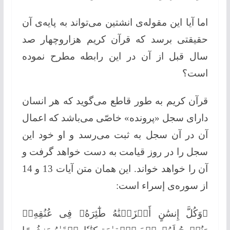
اما آیا این مقوله‌ی انشتین می‌تواند به پایه‌ی آن
حقیقتی برسد كه قرآن كریم هزاروچهار صد
سال قبل از آن در این رابطه مطرح نموده
است؟
قرآن كریم به طور قاطع می‌گوید كه هر انسان
دارای سجل «پرونده» خاصّی می‌باشد كه اعمال
آن در آن سجل به ثبت می‌رسد و او خود این
سجل را در روز قیامت به دست خواهد گرفت و
آن را خواهد خواند. این همان متن آیات 13 و 14
از سوره‌ی إسراء است:
﴿وَكُلَّ إِنسَٰنٍ أَلۡزَمۡنَٰهُ طَٰٓئِرَهُۥ فِی عُنُقِهِۦۖ