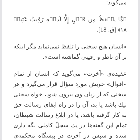
می‌گوید:
﴿مَّا یلۡفِظُ مِن قَوۡلٍ إِلَّا لَدَیۡهِ رَقِیبٌ عَتِیدٞ
١٨﴾ [ق: 18].
«انسان هیچ سخنی را تلفظ نمی‌نماید مگر اینکه
بر آن ناظر و رقیبی گماشته است».
عقیده‌ی «آخرت» می‌گوید كه انسان از تمام
«اقوال» خویش مورد سؤال قرار می‌گیرد و هر
سخنی كه از زبان وی بیرون شود، خواه سخنی
نیك باشد یا بد، آن را در راه ایفای رسالت حق
به كار گرفته باشد، یا در ابلاغ رسالت شیطان،
تمام این گفته‌ها در یك سجلّ كاملی نگه داری
شده و سپس در آخرت در پیشگاه محكمه‌ی