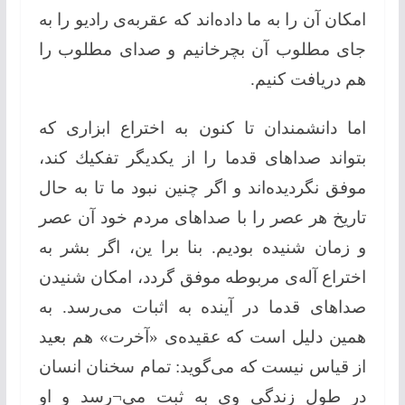
امكان آن را به ما داده‌اند كه عقربه‌ی رادیو را به
جای مطلوب آن بچرخانیم و صدای مطلوب را
هم دریافت كنیم.
اما دانشمندان تا كنون به اختراع ابزاری كه
بتواند صداهای قدما را از یكدیگر تفكیك كند،
موفق نگردیده‌اند و اگر چنین نبود ما تا به حال
تاریخ هر عصر را با صداهای مردم خود آن عصر
و زمان شنیده‌ بودیم. بنا برا ین، اگر بشر به
اختراع آله‌ی مربوطه موفق گردد، امكان شنیدن
صداهای قدما در آینده‌ به اثبات می‌رسد. به
همین دلیل است كه عقیده‌ی «آخرت» هم بعید
از قیاس نیست كه می‌گوید: تمام سخنان انسان
در طول زندگی وی به ثبت می¬رسد و او