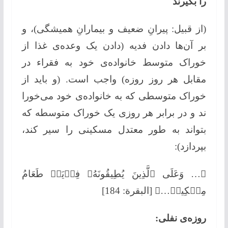
را بگیرند
(از قبیل: پیرانِ ضعیف و بیمارانِ همیشگی)، و
بر آن‌ها دادن فدیه (دادن یک وعده‌ی غذا از
خوراک متوسط خانواده‌ی خود به فقراء در
مقابل هر روز روزه) واجب است. (و باید از
خوراک متوسطی که به خانواده‌ی خود می‌خورا
ند و در برابر هر روزی یک خوراک متوسطه که
بتواند به طور معتدل مسکینی را سیر کند،
بپردازد):
﴿… وَعَلَى ٱلَّذِينَ يُطِيقُونَهُۥ فِدۡيَةٞ طَعَامُ
مِسۡكِينٖ…﴾ [البقرة: 184]
روزه‌ی نفلی: