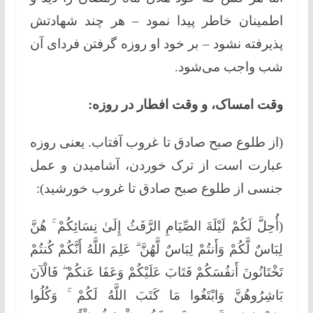
اطمینان خاطر پیدا نمود – هر چند شهادتش
پذیرفته نشود – بر خود او روزه گرفتن فردای آن
شب واجب می‌شود.
وقت امساک، و وقت افطار در روزه:
(از طلوع صبح صادق تا غروب آفتاب. یعنی روزه
عبارت است از ترک خوردن، آشامیدن و عمل
جنسی از طلوع صبح صادق تا غروب خورشید):
(أُحِلَّ لَكُمْ لَيْلَةَ الصِّيَامِ الرَّفَثُ إِلَىٰ نِسَائِكُمْ ۚ هُنَّ
لِبَاسٌ لَّكُمْ وَأَنتُمْ لِبَاسٌ لَّهُنَّ ۗ عَلِمَ اللَّهُ أَنَّكُمْ كُنتُمْ
تَخْتَانُونَ أَنفُسَكُمْ فَتَابَ عَلَيْكُمْ وَعَفَا عَنكُمْ ۖ فَالْآنَ
بَاشِرُوهُنَّ وَابْتَغُوا مَا كَتَبَ اللَّهُ لَكُمْ ۚ وَكُلُوا