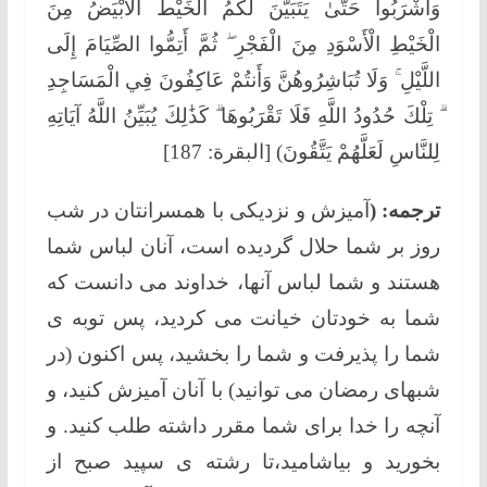
وَاشْرَبُوا حَتَّىٰ يَتَبَيَّنَ لَكُمُ الْخَيْطُ الْأَبْيَضُ مِنَ
الْخَيْطِ الْأَسْوَدِ مِنَ الْفَجْرِ ۖ ثُمَّ أَتِمُّوا الصِّيَامَ إِلَى
اللَّيْلِ ۚ وَلَا تُبَاشِرُوهُنَّ وَأَنتُمْ عَاكِفُونَ فِي الْمَسَاجِدِ
ۗ تِلْكَ حُدُودُ اللَّهِ فَلَا تَقْرَبُوهَا ۗ كَذَٰلِكَ يُبَيِّنُ اللَّهُ آيَاتِهِ
لِلنَّاسِ لَعَلَّهُمْ يَتَّقُونَ) [البقرة: 187]
ترجمه: (
آمیزش و نزدیکی با همسرانتان در شب
روز بر شما حلال گردیده است، آنان لباس شما
هستند و شما لباس آنها، خداوند می دانست که
شما به خودتان خیانت می کردید، پس توبه ی
شما را پذیرفت و شما را بخشید، پس اکنون (در
شبهای رمضان می توانید) با آنان آمیزش کنید، و
آنچه را خدا برای شما مقرر داشته طلب کنید. و
بخورید و بیاشامید،تا رشته ی سپید صبح از