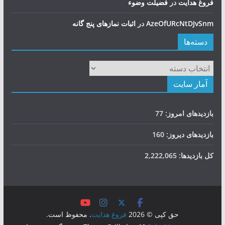
فروغ هدایت
در
فضيلت وضوء
AzeOfURcNtDJvSnm
در
اثبات نمازهای پنج گانه
دسته‌ها
دسته‌ها
آمار سایت
بازدیدهای امروز:
77
بازدیدهای دیروز:
160
کل بازدیدها:
2,222,065
حق کپی © 2026
فروغ هدایت
. محفوظ است.