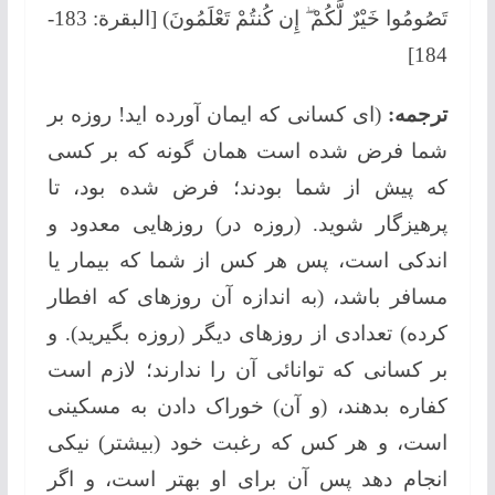
تَصُومُوا خَيْرٌ لَّكُمْ ۖ إِن كُنتُمْ تَعْلَمُونَ) [البقرة: 183-
184]
ترجمه:
(ای کسانی که ایمان آورده اید! روزه بر
شما فرض شده است همان گونه که بر کسی
که پیش از شما بودند؛ فرض شده بود، تا
پرهیزگار شوید. (روزه در) روزهایی معدود و
اندکی است، پس هر کس از شما که بیمار یا
مسافر باشد، (به اندازه آن روزهای که افطار
کرده) تعدادی از روزهای دیگر (روزه بگیرید). و
بر کسانی که توانائی آن را ندارند؛ لازم است
کفاره بدهند، (و آن) خوراک دادن به مسکینی
است، و هر کس که رغبت خود (بیشتر) نیکی
انجام دهد پس آن برای او بهتر است، و اگر