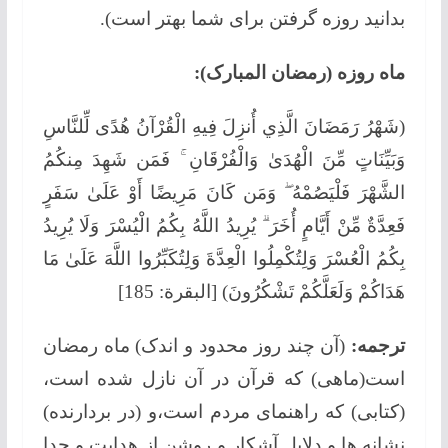
بدانید روزه گرفتن برای شما بهتر است).
ماه روزه (رمضان المبارک):
(شَهْرُ رَمَضَانَ الَّذِي أُنزِلَ فِيهِ الْقُرْآنُ هُدًى لِّلنَّاسِ
وَبَيِّنَاتٍ مِّنَ الْهُدَىٰ وَالْفُرْقَانِ ۚ فَمَن شَهِدَ مِنكُمُ
الشَّهْرَ فَلْيَصُمْهُ ۖ وَمَن كَانَ مَرِيضًا أَوْ عَلَىٰ سَفَرٍ
فَعِدَّةٌ مِّنْ أَيَّامٍ أُخَرَ ۗ يُرِيدُ اللَّهُ بِكُمُ الْيُسْرَ وَلَا يُرِيدُ
بِكُمُ الْعُسْرَ وَلِتُكْمِلُوا الْعِدَّةَ وَلِتُكَبِّرُوا اللَّهَ عَلَىٰ مَا
هَدَاكُمْ وَلَعَلَّكُمْ تَشْكُرُونَ) [البقرة: 185]
ترجمه:
(آن چند روز محدود و اندک) ماه رمضان
است(ماهی) که قرآن در آن نازل شده است،
(کتابی) که راهنمای مردم است،و (در بردارنده)
نشانه ها و دلایل آشکار و روشن از هدایت و جدا