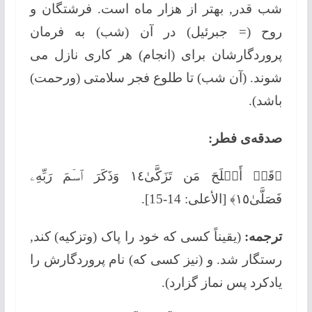
شب قدر, بهتر از هزار ماه است. فرشتگان و
روح (= جبرئیل) در آن (شب) به فرمان
پروردگارشان برای (انجام) هر کاری نازل می
شوند. (آن شب) تا طلوع فجر سلامتی (ورحمت)
باشد).
صدقه‌ی فطر:
﴿قَدۡ أَفۡلَحَ مَن تَزَكَّىٰ١٤ وَذَكَرَ ٱسۡمَ رَبِّهِۦ
فَصَلَّىٰ١٥﴾ [الأعلى: 14-15].
ترجمه:
(یقیناً کسی که خود را پاک (وتزکیه) کند,
رستگار شد. و (نیز کسی که) نام پروردگارش را
یادکرد پس نماز گزارد).