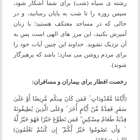
رشته ی سیاه (شب) برای شما آشکار شود،
سپس روزه را تا شب به پایان رسانید، و در
حالی که در مساجد معتکف هستید؛ با زنان
آمیزش نکنید، این مرز های الهی است پس به
آن نزدیک نشوید. خداوند این چنین آیات خود را
برای مردم روشن می سازد؛ باشد که پرهیزگار
شوند).
رخصت افطار برای بیماران و مسافران:
(أَيَّامًا مَّعْدُودَاتٍ ۚ فَمَن كَانَ مِنكُم مَّرِيضًا أَوْ عَلَىٰ
سَفَرٍ فَعِدَّةٌ مِّنْ أَيَّامٍ أُخَرَ ۚ وَعَلَى الَّذِينَ يُطِيقُونَهُ
فِدْيَةٌ طَعَامُ مِسْكِينٍ ۖ فَمَن تَطَوَّعَ خَيْرًا فَهُوَ خَيْرٌ لَّهُ
ۚ وَأَن تَصُومُوا خَيْرٌ لَّكُمْ ۖ إِن كُنتُمْ تَعْلَمُونَ)
[البقرة: 184]