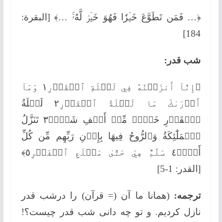
﴿… فَمَن تَطَوَّعَ خَيۡرٗا فَهُوَ خَيۡرٞ لَّهُۥۚ …﴾ [البقرة:
184]
شب قدر:
﴿إِنَّآ أَنزَلۡنَٰهُ فِي لَيۡلَةِ ٱلۡقَدۡرِ١ وَمَآ
أَدۡرَىٰكَ مَا لَيۡلَةُ ٱلۡقَدۡرِ٢ لَيۡلَةُ
ٱلۡقَدۡرِ خَيۡرٞ مِّنۡ أَلۡفِ شَهۡرٖ٣ تَنَزَّلُ
ٱلۡمَلَٰٓئِكَةُ وَٱلرُّوحُ فِيهَا بِإِذۡنِ رَبِّهِم مِّن كُلِّ
أَمۡرٖ٤ سَلَٰمٌ هِيَ حَتَّىٰ مَطۡلَعِ ٱلۡفَجۡرِ٥﴾
[القدر: 1-5]
ترجمه:
(همانا ما آن (= قرآن) را درشب قدر
نازل کردیم. و تو چه دانی شب قدر چیست؟!