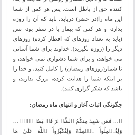
کننده حق از باطل است. پس هر کس از شما
این ماه را(در حضر) دریابد، باید که آن را روزه
بدارد، و هر کس که بیمار یا در سفر بود، پس
(باید به تعداد روزهای که افطار کرده) روزهای
دیگر را (روزه بگیرید). خداوند برای شما آسانی
می خواهد، و برای شما دشواری نمی خواهد، و
تا شمار(روزهای رمضان) را کامل کنید، و خدا را
بر اینکه شما را هدایت کرده، بزرگ بدارید، و
باشد که شکر گزاری کنید).
چگونگی اثبات آغاز و انتهای ماه رمضان:
﴿… فَمَن شَهِدَ مِنكُمُ ٱلشَّهۡرَ فَلۡيَصُمۡهُۖ …
وَلِتُكۡمِلُواْ ٱلۡعِدَّةَ وَلِتُكَبِّرُواْ ٱللَّهَ عَلَىٰ مَا