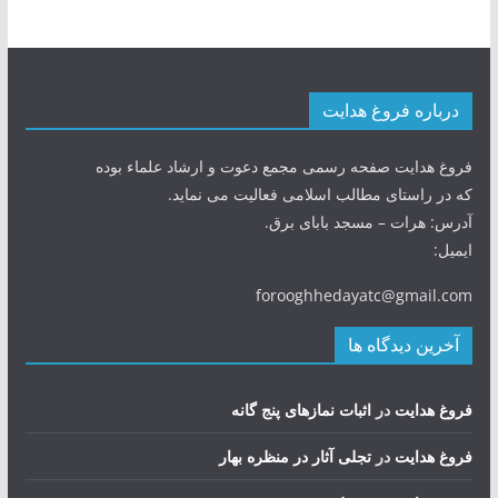
درباره فروغ هدایت
فروغ هدایت صفحه رسمی مجمع دعوت و ارشاد علماء بوده
که در راستای مطالب اسلامی فعالیت می نماید.
آدرس: هرات – مسجد بابای برق.
ایمیل:
forooghhedayatc@gmail.com
آخرین دیدگاه ها
فروغ هدایت
در
اثبات نمازهای پنج گانه
فروغ هدایت
در
تجلی آثار در منظره بهار