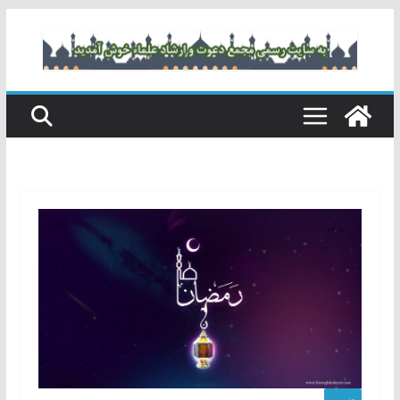
رفتن
به
محتوا