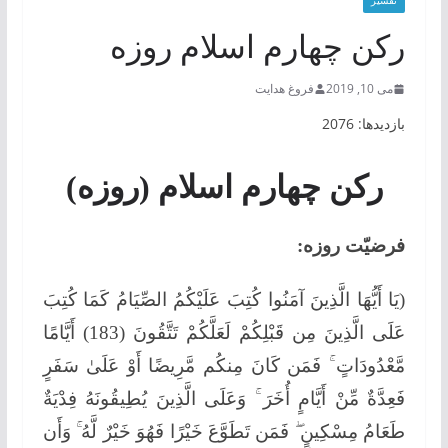
تفسیر
رکن چهارم اسلام روزه
می 10, 2019
فروغ هدایت
بازدیدها: 2076
رکن چهارم اسلام (روزه
)
فرضیّت روزه:
(يَا أَيُّهَا الَّذِينَ آمَنُوا كُتِبَ عَلَيْكُمُ الصِّيَامُ كَمَا كُتِبَ
عَلَى الَّذِينَ مِن قَبْلِكُمْ لَعَلَّكُمْ تَتَّقُونَ (183) أَيَّامًا
مَّعْدُودَاتٍ ۚ فَمَن كَانَ مِنكُم مَّرِيضًا أَوْ عَلَىٰ سَفَرٍ
فَعِدَّةٌ مِّنْ أَيَّامٍ أُخَرَ ۚ وَعَلَى الَّذِينَ يُطِيقُونَهُ فِدْيَةٌ
طَعَامُ مِسْكِينٍ ۖ فَمَن تَطَوَّعَ خَيْرًا فَهُوَ خَيْرٌ لَّهُ ۚ وَأَن