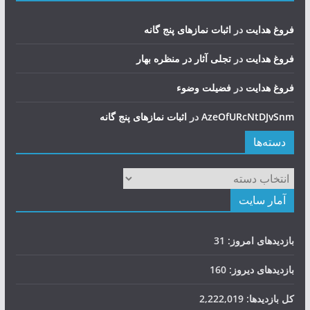
فروغ هدایت
در
اثبات نمازهای پنج گانه
فروغ هدایت
در
تجلی آثار در منظره بهار
فروغ هدایت
در
فضيلت وضوء
AzeOfURcNtDJvSnm
در
اثبات نمازهای پنج گانه
دسته‌ها
دسته‌ها
آمار سایت
بازدیدهای امروز:
31
بازدیدهای دیروز:
160
کل بازدیدها:
2,222,019