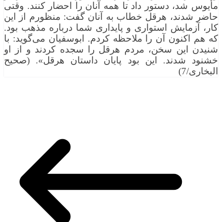
مأیوس شد، دستور داد تا همه آنان را احضار كنند. وقتی
حاضر شدند، هرقل خطاب به آنان گفت: منظورم از این
كار، آزمایش استواری و پایداری شما درباره مذهب بود.
كه هم اكنون آن را ملاحظه كردم. ابوسفیان می‌گوید: با
شنیدن این سخن، مردم هرقل را سجده كردند و از او
خشنود شدند. این بود پایان داستان هرقل». (صحیح
البخاری/7)