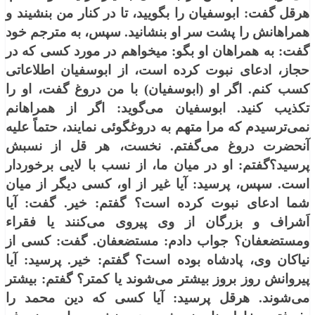
هرقل گفت: ابوسفیان را بگویید، تا در كنار من بنشیند و
همراهانش را پشت سر او بنشانید. سپس، به مترجم خود
گفت: به همراهان او بگو: می‏خواهم در مورد كسی كه در
حجاز، ادعای نبوت كرده است، از ابوسفیان اطلاعاتی
كسب كنم. اگر او (ابوسفیان) با من دروغ گفت، او را
تكذیب كنید. ابوسفیان می‌گوید: اگر از همراهانم
نمی‌ترسیدم كه مرا متهم به دروغگوئی نمایند، حتماً علیه
آنحضرت دروغ می‌گفتم. نخست، هر قل از نسبش
پرسید؟گفتم: او در میان ما، از نسب با لایی برخوردار
است. سپس، پرسید: آیا غیر از او، كسی دیگر از میان
شما ادعای نبوت كرده است؟ گفتم: خیر. گفت: آیا
اَشراف و بزرگان از وی پیروی می‌كنند یا فقراء
ومستضعفان؟ جواب دادم: مستضعفان. گفت: كسی از
نیاكان وی، پادشاه بوده است؟ گفتم: خیر. پرسید: آیا
پیروانش روز بروز بیشتر می‌شوند یا كمتر؟ گفتم: بیشتر
می‌شوند. هرقل پرسید: آیا كسی كه دین محمد را