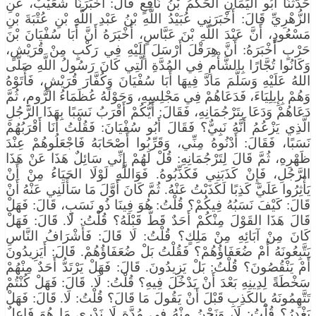
حَدَّثَنَا أَبُو اليَمَانِ الحَكَمُ بْنُ نَافِعٍ قَالَ: أَخْبَرَنَا شُعَيْبٌ، عَنِ
الزُّهْرِيِّ قَالَ: أَخْبَرَنِي عُبَيْدُ اللَّهِ بْنُ عَبْدِ اللَّهِ بْنِ عُتْبَةَ بْنِ
مَسْعُودٍ، أَنَّ عَبْدَ اللَّهِ بْنَ عَبَّاسٍ، أَخْبَرَهُ أَنَّ أَبَا سُفْيَانَ بْنَ
حَرْبٍ أَخْبَرَهُ: أَنَّ هِرَقْلَ أَرْسَلَ إِلَيْهِ فِي رَكْبٍ مِنْ قُرَيْشٍ،
وَكَانُوا تُجَّارًا بِالشَّأْمِ فِي المُدَّةِ الَّتِي كَانَ رَسُولُ اللَّهِ صَلَّى
اللهُ عَلَيْهِ وَسَلَّمَ مَادَّ فِيهَا أَبَا سُفْيَانَ وَكُفَّارَ قُرَيْشٍ، فَأَتَوْهُ
وَهُمْ بِإِيلِيَاءَ، فَدَعَاهُمْ فِي مَجْلِسِهِ، وَحَوْلَهُ عُظَمَاءُ الرُّومِ، ثُمَّ
دَعَاهُمْ وَدَعَا بِتَرْجُمَانِهِ، فَقَالَ: أَيُّكُمْ أَقْرَبُ نَسَبًا بِهَذَا الرَّجُلِ
الَّذِي يَزْعُمُ أَنَّهُ نَبِيٌّ؟ فَقَالَ أَبُو سُفْيَانَ: فَقُلْتُ أَنَا أَقْرَبُهُمْ
نَسَبًا، فَقَالَ: أَدْنُوهُ مِنِّي، وَقَرِّبُوا أَصْحَابَهُ فَاجْعَلُوهُمْ عِنْدَ
ظَهْرِهِ، ثُمَّ قَالَ لِتَرْجُمَانِهِ: قُلْ لَهُمْ إِنِّي سَائِلٌ هَذَا عَنْ هَذَا
الرَّجُلِ، فَإِنْ كَذَبَنِي فَكَذِّبُوهُ. فَوَاللَّهِ لَوْلَا الحَيَاءُ مِنْ أَنْ
يَأْثِرُوا عَلَيَّ كَذِبًا لَكَذَبْتُ عَنْهُ. ثُمَّ كَانَ أَوَّلَ مَا سَأَلَنِي عَنْهُ أَنْ
قَالَ: كَيْفَ نَسَبُهُ فِيكُمْ؟ قُلْتُ: هُوَ فِينَا ذُو نَسَبٍ، قَالَ: فَهَلْ
قَالَ هَذَا القَوْلَ مِنْكُمْ أَحَدٌ قَطُّ قَبْلَهُ؟ قُلْتُ: لَا. قَالَ: فَهَلْ
كَانَ مِنْ آبَائِهِ مِنْ مَلِكٍ؟ قُلْتُ: لَا قَالَ: فَأَشْرَافُ النَّاسِ
يَتَّبِعُونَهُ أَمْ ضُعَفَاؤُهُمْ؟ فَقُلْتُ بَلْ ضُعَفَاؤُهُمْ. قَالَ: أَيَزِيدُونَ
أَمْ يَنْقُصُونَ؟ قُلْتُ: بَلْ يَزِيدُونَ. قَالَ: فَهَلْ يَرْتَدُّ أَحَدٌ مِنْهُمْ
سَخْطَةً لِدِينِهِ بَعْدَ أَنْ يَدْخُلَ فِيهِ؟ قُلْتُ: لَا. قَالَ: فَهَلْ كُنْتُمْ
تَتَّهِمُونَهُ بِالكَذِبِ قَبْلَ أَنْ يَقُولَ مَا قَالَ؟ قُلْتُ: لَا. قَالَ: فَهَلْ
يَغْدِرُ؟ قُلْتُ: لَا، وَنَحْنُ مِنْهُ فِي مُدَّةٍ لَا نَدْرِي مَا هُوَ فَاعِلٌ