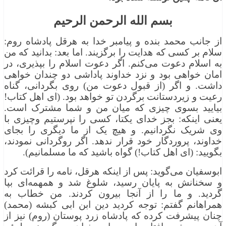
بسم الله الرحمن الرحیم
از جانب محمد بنده و پیامبر خدا به هرقل پادشاه روم:
سلام بر كسی كه هدایت را برگزیند. اما بعد: بدانید كه من
به اسلام دعوت می‌كنم. اگر دعوت اسلام را بپذیری، در
امان خواهی بود و نزد خداوند پاداشی دو چندان خواهی
داشت. و اگر (از قبول دعوت من) روی بگردانی، گناه
رعیت و زیردستانت برگردن تو خواهد بود. (ای اهل كتاب!
بیایید بسوی چیزی كه میان من و شما مشترک است.
یعنی اینكه: بجز خدای یكتا، كسی را نپرستیم وچیزی با
وی شریک نگردانیم. و هیچ یک از ما دیگری را بجای
خداوند، پروردگار خود قرار ندهد. اگر روگردانی نمودند،
بگویید: (ای اهل كتاب!) گواه باشید كه ما مسلمانیم).
ابوسفیان می‌گوید: پس از اینكه هرقل، نامه را قرائت كرد
و سخنانش به پایان رسید، شلوغ شد و همهمه‌ای بپا
گردید. و ما را از آنجا بیرون كردند. من خطاب به
همراهانم گفتم: توجه كردید دین ابن ابی كبشه (محمد)
چنان پیشرفت كرده كه پادشاه زرد پوستان (روم) نیز از