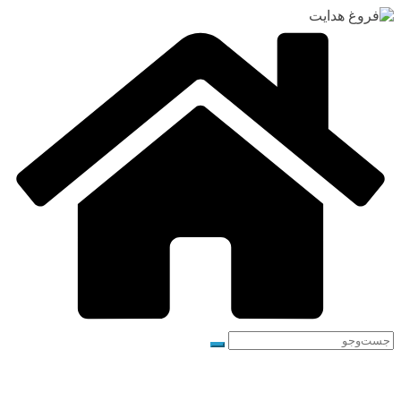
رفتن
به
محتوا