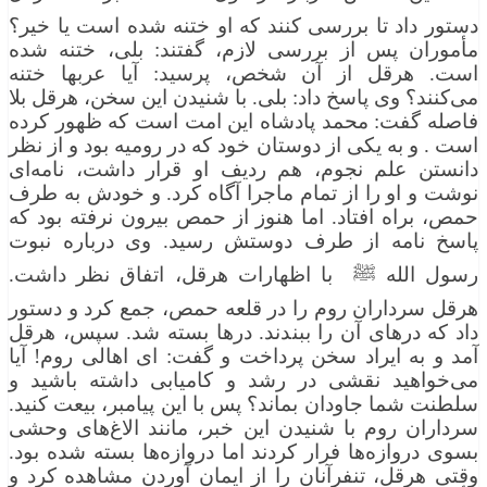
دستور داد تا بررسی كنند كه او ختنه شده است یا خیر؟
مأموران پس از بررسی لازم، گفتند: بلی، ختنه شده
است. هرقل از آن شخص، پرسید: آیا عربها ختنه
می‌كنند؟ وی پاسخ داد: بلی. با شنیدن این سخن، هرقل بلا
فاصله گفت: محمد پادشاه این امت است كه ظهور كرده
است . و به یكی از دوستان خود كه در رومیه بود و از نظر
دانستن علم نجوم، هم ردیف او قرار داشت، نامه‌ای
نوشت و او را از تمام ماجرا آگاه كرد. و خودش به طرف
حمص، براه افتاد. اما هنوز از حمص بیرون نرفته بود كه
پاسخ نامه از طرف دوستش رسید. وی درباره نبوت
رسول الله ﷺ با اظهارات هرقل، اتفاق نظر داشت.
هرقل سرداران روم را در قلعه حمص، جمع كرد و دستور
داد كه درهای آن را ببندند. درها بسته شد. سپس، هرقل
آمد و به ایراد سخن پرداخت و گفت: ای اهالی روم! آیا
می‌خواهید نقشی در رشد و كامیابی داشته باشید و
سلطنت شما جاودان بماند؟ پس با این پیامبر، بیعت كنید.
سرداران روم با شنیدن این خبر، مانند الاغ‌های وحشی
بسوی دروازه‌ها فرار كردند اما دروازه‌ها بسته شده بود.
وقتی هرقل، تنفرآنان را از ایمان آوردن مشاهده كرد و