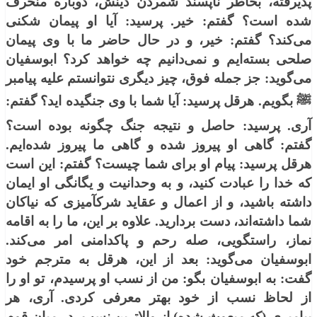
پذیرفته، بخاطر ناپسند شمردن دینش، دوباره منحرف
شده است؟ گفتم: خیر. پرسید: آیا او پیمان شكنی
می‌كند؟ گفتم: خیر، و در حال حاضر ما با وی پیمان
صلحی بسته‌ایم و نمی‌دانیم چه خواهد كرد؟ ابوسفیان
می‌گوید: جز جمله فوق، چیز دیگری نتوانستم علیه پیامبر
ﷺ بگویم. هرقل پرسید: آیا شما با وی جنگیده اید؟ گفتم:
آری. پرسید: حاصل و نتیجه جنگ چگونه بوده است؟
گفتم: گاهی او پیروز شده و گاهی ما پیروز شده‌ایم.
هرقل پرسید: پیام او برای شما چیست؟ گفتم: این است
كه خدا را عبادت كنید، و به وحدانیت و یگانگی او ایمان
داشته باشید، و از اعمال و عقاید شرک‏آمیزی كه نیاكان
شما داشته‌اند، دست‏ بردارید. علاوه بر این، ما را به اقامه
نماز، راستگویی، صله رحم و پاكدامنی امر می‌كند.
ابوسفیان می‌گوید: بعد از این، هرقل به مترجم خود
گفت: به ابوسفیان بگو: من از نسب او پرسیدم، تو او را
از لحاظ نسب از خود بهتر معرفی كردی. آری، هر
پیامبری (كه مبعوث شده) از والاترینِ نسب، در میان قوم