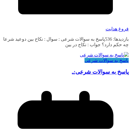
فروغ هدایت
بازدیدها: 536پاسخ به سوالات شرعی : سوال : نکاح بین دوعید شرعا
چه حکم دارد؟ جواب : نکاح در بین
پاسخ به سوالات شرعی
پاسخ به سوالات شرعی:ـ