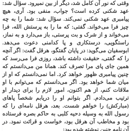
وقتی كه نور آن كامل شد، دیگر از بین نمی‏رود. سؤال شد:
عهد شكنی كرده است؟ جواب، منفی بود. آری، هیچ
پیامبری عهد شكنی نمی‌كند. سؤال شد: شما را به چه
چیز فرا می‌خواند. گفتی: كه ما را به پرستش الله، فرا
می‌خواند و از شرک و بت پرستی، باز می‌دارد و به نماز،
راستگویی، درستكاری و پا كدامنی دعوت می‌دهد.
ابوسفیان می‌گوید: در پایان گفتگو، هرقل گفت: اگر آنچه
را كه گفتی، حقیقت داشته باشد، روزی فرا می‌رسد كه
همین جای پای مرا تصرف كند. همانا من می‌دانستم كه
چنین پیامبری ظهور خواهد كرد. اما نمی‌دانستم كه او از
میان شما خواهد بود. اگر می‌دانستم كه می‌توانم با او
ملاقات كنم، از هم اكنون، امور لازم را برای دیدار او
ترتیب می‌دادم. اگر بتوانم او را دریابم شخصاً پاهای
(مباركش) را خواهم شست. بعد، هرقل نامه‌ای را كه
رسول الله به وسیله دحیه كلبی به حاكم بصره فرستاده
بود و مخاطب آن هرقل بود، خواست و قرائت نمود. در
آن نامه چنین نوشته شده بود: