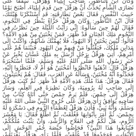
وَكَانَ ابْنُ النَّاظُورِ، صَاحِبُ إِيلِيَاءَ وَهِرَقْلَ، سُقُفًّا عَلَى
نَصَارَى الشَّأْمِ يُحَدِّثُ أَنَّ هِرَقْلَ حِينَ قَدِمَ إِيلِيَاءَ، أَصْبَحَ يَوْمًا
خَبِيثَ النَّفْسِ، فَقَالَ بَعْضُ بَطَارِقَتِهِ: قَدِ اسْتَنْكَرْنَا هَيْئَتَكَ،
قَالَ ابْنُ النَّاظُورِ: وَكَانَ هِرَقْلُ حَزَّاءً يَنْظُرُ فِي النُّجُومِ،
فَقَالَ لَهُمْ حِينَ سَأَلُوهُ: إِنِّي رَأَيْتُ اللَّيْلَةَ حِينَ نَظَرْتُ فِي
النُّجُومِ مَلِكَ الخِتَانِ قَدْ ظَهَرَ، فَمَنْ يَخْتَتِنُ مِنْ هَذِهِ الأُمَّةِ؟
قَالُوا: لَيْسَ يَخْتَتِنُ إِلَّا اليَهُودُ، فَلَا يُهِمَّنَّكَ شَأْنُهُمْ، وَاكْتُبْ إِلَى
مَدَايِنِ مُلْكِكَ، فَيَقْتُلُوا مَنْ فِيهِمْ مِنَ اليَهُودِ. فَبَيْنَمَا هُمْ عَلَى
أَمْرِهِمْ، أُتِيَ هِرَقْلُ بِرَجُلٍ أَرْسَلَ بِهِ مَلِكُ غَسَّانَ يُخْبِرُ عَنْ
خَبَرِ رَسُولِ اللَّهِ صَلَّى اللهُ عَلَيْهِ وَسَلَّمَ، فَلَمَّا اسْتَخْبَرَهُ
هِرَقْلُ قَالَ: اذْهَبُوا فَانْظُرُوا أَمُخْتَتِنٌ هُوَ أَمْ لَا، فَنَظَرُوا إِلَيْهِ،
فَحَدَّثُوهُ أَنَّهُ مُخْتَتِنٌ، وَسَأَلَهُ عَنِ العَرَبِ، فَقَالَ: هُمْ يَخْتَتِنُونَ،
فَقَالَ هِرَقْلُ: هَذَا مُلْكُ هَذِهِ الأُمَّةِ قَدْ ظَهَرَ. ثُمَّ كَتَبَ هِرَقْلُ
إِلَى صَاحِبٍ لَهُ بِرُومِيَةَ، وَكَانَ نَظِيرَهُ فِي العِلْمِ، وَسَارَ
هِرَقْلُ إِلَى حِمْصَ، فَلَمْ يَرِمْ حِمْصَ حَتَّى أَتَاهُ كِتَابٌ مِنْ
صَاحِبِهِ يُوَافِقُ رَأْيَ هِرَقْلَ عَلَى خُرُوجِ النَّبِيِّ صَلَّى اللهُ عَلَيْهِ
وَسَلَّمَ، وَأَنَّهُ نَبِيٌّ، فَأَذِنَ هِرَقْلُ لِعُظَمَاءِ الرُّومِ فِي دَسْكَرَةٍ لَهُ
بِحِمْصَ، ثُمَّ أَمَرَ بِأَبْوَابِهَا فَغُلِّقَتْ، ثُمَّ اطَّلَعَ فَقَالَ: يَا مَعْشَرَ
الرُّومِ، هَلْ لَكُمْ فِي الفَلَاحِ وَالرُّشْدِ، وَأَنْ يَثْبُتَ مُلْكُكُمْ،
فَتُبَايِعُوا هَذَا النَّبِيَّ؟ فَحَاصُوا حَيْصَةَ حُمُرِ الوَحْشِ إِلَى
الأَبْوَابِ، فَوَجَدُوهَا قَدْ غُلِّقَتْ، فَلَمَّا رَأَى هِرَقْلُ نَفْرَتَهُمْ،