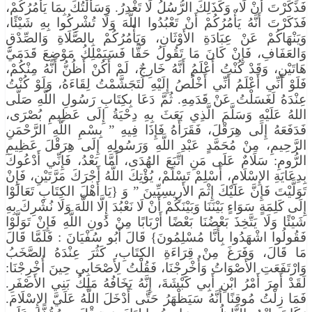
فَذَكَرْتَ أَنْ لَا، وَكَذَلِكَ الرُّسُلُ لَا تَغْدِرُ. وَسَأَلْتُكَ بِمَا يَأْمُرُكُمْ،
فَذَكَرْتَ أَنَّهُ يَأْمُرُكُمْ أَنْ تَعْبُدُوا اللَّهَ وَلَا تُشْرِكُوا بِهِ شَيْئًا،
وَيَنْهَاكُمْ عَنْ عِبَادَةِ الأَوْثَانِ، وَيَأْمُرُكُمْ بِالصَّلَاةِ وَالصِّدْقِ
وَالعَفَافِ، فَإِنْ كَانَ مَا تَقُولُ حَقًّا فَسَيَمْلِكُ مَوْضِعَ قَدَمَيَّ
هَاتَيْنِ، وَقَدْ كُنْتُ أَعْلَمُ أَنَّهُ خَارِجٌ، لَمْ أَكُنْ أَظُنُّ أَنَّهُ مِنْكُمْ،
فَلَوْ أَنِّي أَعْلَمُ أَنِّي أَخْلُصُ إِلَيْهِ لَتَجَشَّمْتُ لِقَاءَهُ، وَلَوْ كُنْتُ
عِنْدَهُ لَغَسَلْتُ عَنْ قَدَمِهِ. ثُمَّ دَعَا بِكِتَابِ رَسُولِ اللَّهِ صَلَّى
اللهُ عَلَيْهِ وَسَلَّمَ الَّذِي بَعَثَ بِهِ دِحْيَةُ إِلَى عَظِيمِ بُصْرَى،
فَدَفَعَهُ إِلَى هِرَقْلَ، فَقَرَأَهُ فَإِذَا فِيهِ ” بِسْمِ اللَّهِ الرَّحْمَنِ
الرَّحِيمِ، مِنْ مُحَمَّدٍ عَبْدِ اللَّهِ وَرَسُولِهِ إِلَى هِرَقْلَ عَظِيمِ
الرُّومِ: سَلَامٌ عَلَى مَنِ اتَّبَعَ الهُدَى، أَمَّا بَعْدُ، فَإِنِّي أَدْعُوكَ
بِدِعَايَةِ الإِسْلَامِ، أَسْلِمْ تَسْلَمْ، يُؤْتِكَ اللَّهُ أَجْرَكَ مَرَّتَيْنِ، فَإِنْ
تَوَلَّيْتَ فَإِنَّ عَلَيْكَ إِثْمَ الأَرِيسِيِّينَ ” وَ {يَا أَهْلَ الكِتَابِ تَعَالَوْا
إِلَى كَلِمَةٍ سَوَاءٍ بَيْنَنَا وَبَيْنَكُمْ أَنْ لَا نَعْبُدَ إِلَّا اللَّهَ وَلَا نُشْرِكَ بِهِ
شَيْئًا وَلَا يَتَّخِذَ بَعْضُنَا بَعْضًا أَرْبَابًا مِنْ دُونِ اللَّهِ فَإِنْ تَوَلَّوْا
فَقُولُوا اشْهَدُوا بِأَنَّا مُسْلِمُونَ} قَالَ أَبُو سُفْيَانَ : فَلَمَّا قَالَ
مَا قَالَ، وَفَرَغَ مِنْ قِرَاءَةِ الكِتَابِ، كَثُرَ عِنْدَهُ الصَّخَبُ
وَارْتَفَعَتِ الأَصْوَاتُ وَأُخْرِجْنَا، فَقُلْتُ لِأَصْحَابِي حِينَ أُخْرِجْنَا:
لَقَدْ أَمِرَ أَمْرُ ابْنِ أَبِي كَبْشَةَ، إِنَّهُ يَخَافُهُ مَلِكُ بَنِي الأَصْفَرِ.
فَمَا زِلْتُ مُوقِنًا أَنَّهُ سَيَظْهَرُ حَتَّى أَدْخَلَ اللَّهُ عَلَيَّ الإِسْلَامَ.