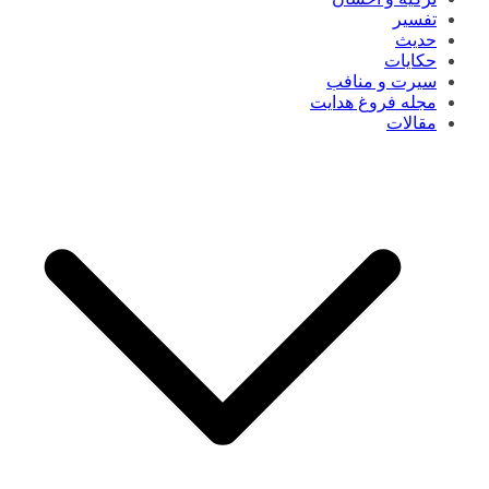
تفسیر
حدیث
حکایات
سیرت و منافب
مجله فروغ هدایت
مقالات