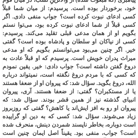
خود، برخوردار بوده است. پرسیدم: از میان شما قبلاً
كسی ادعای نبوت كرده است؟ جواب منفی دادی. اگر
كسی قبلاً از شما ادعای نبوت كرده بود، می‌توا نستم
بگویم او از همان مدعی قبلی تقلید می‌كند. پرسیدم:
كسی از نیاكان او سلطان و پادشاه بوده است؟ گفتی
خیر. اگر چنین می‌بود می‌توانستم بگویم كه او مدعی
میراث پدران خویش است. پرسیدم كه او قبلاً عادت به
دروغ گفتن داشته است؟ جواب دادی: خیر. یقین نمودم
كه كسی كه با مردم دروغ نگفته است، نمی‏تواند درباره
الله، دروغ بگوید. سؤال شد: كه پیروان او از ضعفا هستند
یا از مستكبران؟ گفتی: از ضعفا هستند. آری، پیروان
انبیای گذشته نیز از همین قشر بودند. سؤال شد: كه
پیروان او رو به افز ایش‌اند یا كاهش؟ گفتی كه روزبروز
زیاد می‌شوند. سؤال شد: كسی كه به دین او گراییده
است دوباره، بخاطر ناپسند شمردن دینش، منحرف شده
است؟ جواب، منفی بود. یقیناً اصل ایمان چنین است