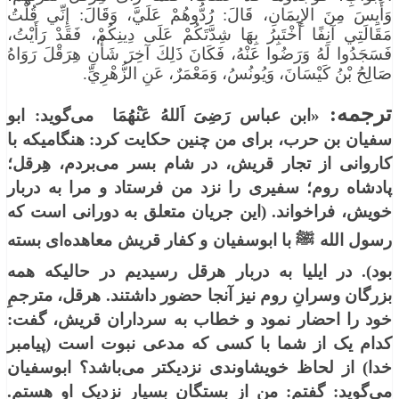
وَأَيِسَ مِنَ الإِيمَانِ، قَالَ: رُدُّوهُمْ عَلَيَّ، وَقَالَ: إِنِّي قُلْتُ
مَقَالَتِي آنِفًا أَخْتَبِرُ بِهَا شِدَّتَكُمْ عَلَى دِينِكُمْ، فَقَدْ رَأَيْتُ،
فَسَجَدُوا لَهُ وَرَضُوا عَنْهُ، فَكَانَ ذَلِكَ آخِرَ شَأْنِ هِرَقْلَ رَوَاهُ
صَالِحُ بْنُ كَيْسَانَ، وَيُونُسُ، وَمَعْمَرٌ، عَنِ الزُّهْرِيِّ.
ترجمه:
«ابن عباس رَضِیَ اَللهُ عَن‍‍‍‍ْهُمَا می‌گوید: ابو
سفیان بن حرب، برای من چنین حكایت كرد: هنگامیكه با
كاروانی از تجار قریش، در شام بسر می‌بردم، هِرقل؛
پادشاه روم؛ سفیری را نزد من فرستاد و مرا به دربار
خویش، فراخواند. (این جریان متعلق به دورانی است كه
رسول الله ﷺ با ابوسفیان و كفار قریش معاهده‌ای بسته
بود). در ایلیا به دربار هرقل رسیدیم در حالیكه همه
بزرگان وسرانِ روم نیز آنجا حضور داشتند. هرقل، مترجمِ
خود را احضار نمود و خطاب به سرداران قریش، گفت:
كدام یک از شما با كسی كه مدعی نبوت است (پیامبر
خدا) از لحاظ خویشاوندی نزدیك‏تر می‌باشد؟ ابوسفیان
می‌گوید: گفتم: من از بستگان بسیار نزدیک او هستم.