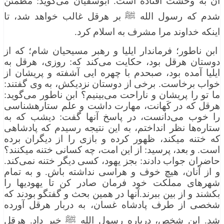
آن به وحشت افتاده است. ابوسفیان می‌گوید: مطمئن
شدم كه رسول الله ﷺ بر هرقل غالب خواهد شد، تا
اینكه خداوند مرا مشرف به اسلام كرد.
ابن ناطور؛ فرماندار ایلیا و رهبر مسیحیان شام؛ كه از
دوستان هرقل بود، حكایت می‌كند كه: روزی، هرقل به
ایلیا آمده بود، صبحدم با چهره ایی آشفته و پریشان از
خواب برخاست. برخی از دوستان نزدیكش، به وی گفتند:
ما تو را پریشان و ناراحت می‌بینیم؟ ابن ناطور می‌گوید:
هرقل كه در كَهانت، مهارت داشت و علم ستاره‏شناسی
را خوب می‌دانست، در پاسخ آنها گفت: دیشب كه به
ستاره‌ها نظر انداختم، به این نتیجه رسیدم كه پادشاهی
كه ختنه می‏كند، ظهور كرده و بازی را از دیگران برده
است. و بعد، پرسید: از این امت، چه كسانی ختنه می‏كنند؟
حاضران جواب دادند: بجز یهود، كسی دیگر ختنه نمی‌كند.
و از آنان، هیچ خوف و هراسی نداشته باش. و به تمام
شهرهای مملكت خود فرمان صادر كن تا یهودی‏ها را
بكشند و از بین ببرند.آنها در همین بحث و گفتگو بودند كه
شخصی از طرف پادشاه غسان، به دربار هرقل آورده
شد. این شخص، درباره رسول الله ﷺ خبر داد. هرقل