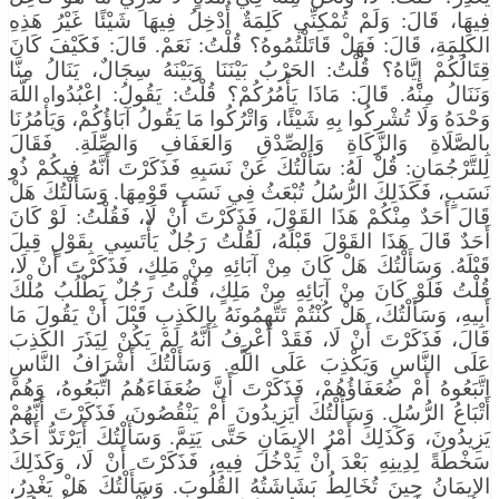
فِيهَا، قَالَ: وَلَمْ تُمْكِنِّي كَلِمَةٌ أُدْخِلُ فِيهَا شَيْئًا غَيْرُ هَذِهِ
الكَلِمَةِ، قَالَ: فَهَلْ قَاتَلْتُمُوهُ؟ قُلْتُ: نَعَمْ. قَالَ: فَكَيْفَ كَانَ
قِتَالُكُمْ إِيَّاهُ؟ قُلْتُ: الحَرْبُ بَيْنَنَا وَبَيْنَهُ سِجَالٌ، يَنَالُ مِنَّا
وَنَنَالُ مِنْهُ. قَالَ: مَاذَا يَأْمُرُكُمْ؟ قُلْتُ: يَقُولُ: اعْبُدُوا اللَّهَ
وَحْدَهُ وَلَا تُشْرِكُوا بِهِ شَيْئًا، وَاتْرُكُوا مَا يَقُولُ آبَاؤُكُمْ، وَيَأْمُرُنَا
بِالصَّلَاةِ وَالزَّكَاةِ وَالصِّدْقِ وَالعَفَافِ وَالصِّلَةِ. فَقَالَ
لِلتَّرْجُمَانِ: قُلْ لَهُ: سَأَلْتُكَ عَنْ نَسَبِهِ فَذَكَرْتَ أَنَّهُ فِيكُمْ ذُو
نَسَبٍ، فَكَذَلِكَ الرُّسُلُ تُبْعَثُ فِي نَسَبِ قَوْمِهَا. وَسَأَلْتُكَ هَلْ
قَالَ أَحَدٌ مِنْكُمْ هَذَا القَوْلَ، فَذَكَرْتَ أَنْ لَا، فَقُلْتُ: لَوْ كَانَ
أَحَدٌ قَالَ هَذَا القَوْلَ قَبْلَهُ، لَقُلْتُ رَجُلٌ يَأْتَسِي بِقَوْلٍ قِيلَ
قَبْلَهُ. وَسَأَلْتُكَ هَلْ كَانَ مِنْ آبَائِهِ مِنْ مَلِكٍ، فَذَكَرْتَ أَنْ لَا،
قُلْتُ فَلَوْ كَانَ مِنْ آبَائِهِ مِنْ مَلِكٍ، قُلْتُ رَجُلٌ يَطْلُبُ مُلْكَ
أَبِيهِ، وَسَأَلْتُكَ، هَلْ كُنْتُمْ تَتَّهِمُونَهُ بِالكَذِبِ قَبْلَ أَنْ يَقُولَ مَا
قَالَ، فَذَكَرْتَ أَنْ لَا، فَقَدْ أَعْرِفُ أَنَّهُ لَمْ يَكُنْ لِيَذَرَ الكَذِبَ
عَلَى النَّاسِ وَيَكْذِبَ عَلَى اللَّهِ. وَسَأَلْتُكَ أَشْرَافُ النَّاسِ
اتَّبَعُوهُ أَمْ ضُعَفَاؤُهُمْ، فَذَكَرْتَ أَنَّ ضُعَفَاءَهُمُ اتَّبَعُوهُ، وَهُمْ
أَتْبَاعُ الرُّسُلِ. وَسَأَلْتُكَ أَيَزِيدُونَ أَمْ يَنْقُصُونَ، فَذَكَرْتَ أَنَّهُمْ
يَزِيدُونَ، وَكَذَلِكَ أَمْرُ الإِيمَانِ حَتَّى يَتِمَّ. وَسَأَلْتُكَ أَيَرْتَدُّ أَحَدٌ
سَخْطَةً لِدِينِهِ بَعْدَ أَنْ يَدْخُلَ فِيهِ، فَذَكَرْتَ أَنْ لَا، وَكَذَلِكَ
الإِيمَانُ حِينَ تُخَالِطُ بَشَاشَتُهُ القُلُوبَ. وَسَأَلْتُكَ هَلْ يَغْدِرُ،