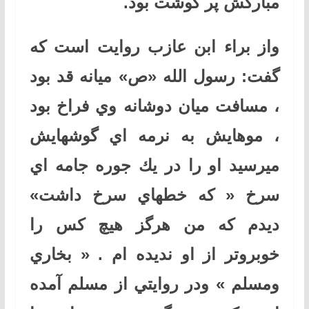
مباركش پر گوشت بود.
واز براء ابن عازب روايت است كه
گفت: رسول الله «ص» ميانه قد بود
، مسافت ميان دوشانه وي فراخ بود
، موهايش به نرمه اي گوشهايش
ميرسيد او را در يك جوره جامه اي
سرخ « كه خطهاي سرخ داشت»
ديدم كه من هرگز هيچ كس را
خوبروتر از او نديده ام . « بخاري
ومسلم » ودر روايتي از مسلم آمده