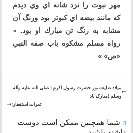
مهر نبوت را نزد شانه اي وي ديدم
كه مانند بيضه اي كبوتر بود ورنگ آن
مشابه به رنگ تن مبارك او بود. «
رواه مسلم مشكوه باب صفه النبي
«ص» »
میلاد طلیعه نور حضرت رسول اکرم ( صلی الله علیه وآله
وسلم )مبارک باد
ثمرات استغفار:
شما همچنین ممکن است دوست
داشته باشید