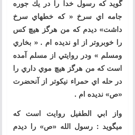
گويد كه رسول خدا را در يك جوره
جامه اي سرخ « كه خطهاي سرخ
داشت» ديدم كه من هرگز هيچ كس
را خوبروتر از او نديده ام . « بخاري
ومسلم » ودر روايتي از مسلم آمده
است كه من هرگز هيچ موي داري را
در حله اي حمراء نيكوتر از آنحضرت
«ص» نديده ام .
واز ابي الطفيل روايت است كه
ميگويد : رسول الله «ص» را ديدم