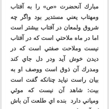
مبارك آنحضرت «ص» را به آفتاب
ومهتاب يعني مستدير بود واگر چه
شروق ولمعان در آفتاب بيشتر است
اما در ماه ملاحتي است كه در آفتاب
نيست وملاحت صفتي است كه در
ديدن خوش آيد ودر دل جاي كند
ومدرك آن ذوق است ووصف او به
بيان راست نيايد چنانكه گفت است
بيت: شاهد آن نيست كه موئي
ومياني دارد بنده اي طلعت آن باش