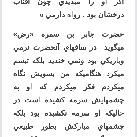
اگر او را ميديدي چون آفتاب
درخشان بود . رواه دارمي »
حضرت جابر بن سمره «رض»
ميگويد در ساقهاي آنحضرت نرمي
وباريكي بود ونمي خنديد بلكه تبسم
ميكرد هنگاميكه من بسويش نگاه
ميكردم فكر ميكردم كه او به
چشمهايش سرمه كشيده است در
حاليكه او سرمه نكشيده بود بلكه
چشمهاي مباركش بطور طبيعي