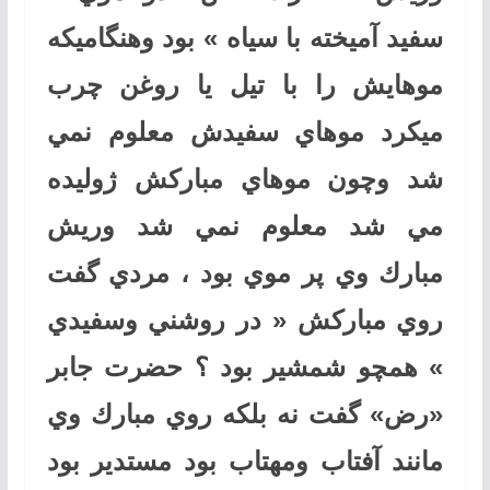
سفيد آميخته با سياه » بود وهنگاميكه
موهايش را با تيل يا روغن چرب
ميكرد موهاي سفيدش معلوم نمي
شد وچون موهاي مباركش ژوليده
مي شد معلوم نمي شد وريش
مبارك وي پر موي بود ، مردي گفت
روي مباركش « در روشني وسفيدي
» همچو شمشير بود ؟ حضرت جابر
«رض» گفت نه بلكه روي مبارك وي
مانند آفتاب ومهتاب بود مستدير بود