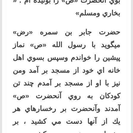
بوي آنحضرت «ص» را بوئيده ام . «
بخاري ومسلم»
حضرت جابر بن سمره «رض»
ميگويد با رسول الله «ص» نماز
پيشين را خواندم وسپس بسوي اهل
خانه اي خود از مسجد بر آمد ومن
نيز با او از مسجد بر آمدم چند تن
كودكان به روي آنحضرت «ص»
آمدند وآنحضرت بر رخسارهاي هر
يك از آنها دست مي كشيد ، بر