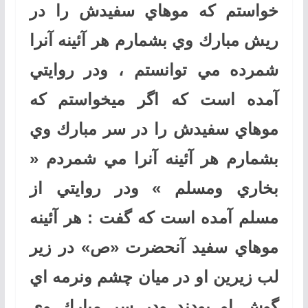
خواستم كه موهاي سفيدش را در
ريش مبارك وي بشمارم هر آئينه آنرا
شمرده مي توانستم ، ودر روايتي
آمده است كه اگر ميخواستم كه
موهاي سفيدش را در سر مبارك وي
بشمارم هر آئينه آنرا مي شمردم «
بخاري ومسلم » ودر روايتي از
مسلم آمده است كه گفت : هر آئينه
موهاي سفيد آنحضرت «ص» در زير
لب زيرين او در ميان چشم ونرمه اي
گوش او بودند ودر سر مبارك وي