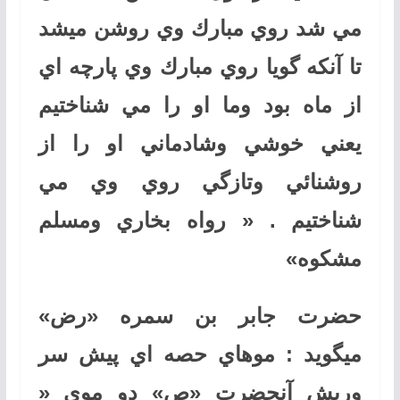
مي شد روي مبارك وي روشن ميشد
تا آنكه گويا روي مبارك وي پارچه اي
از ماه بود وما او را مي شناختيم
يعني خوشي وشادماني او را از
روشنائي وتازگي روي وي مي
شناختيم . « رواه بخاري ومسلم
مشكوه»
حضرت جابر بن سمره «رض»
ميگويد : موهاي حصه اي پيش سر
وريش آنحضرت «ص» دو موي «