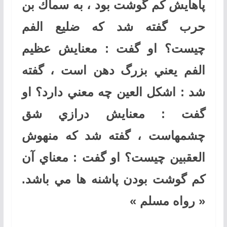
پاهايش كم گوشت بود ، به سماك بن
حرب گفته شد كه ضليع الفم
چيست؟ او گفت : معنايش عظيم
الفم يعني بزرگ دهن است ، گفته
شد : اشكل العين چه معني دارد؟ او
گفت : معنايش درازي شق
چشمهاست ، گفته شد كه منهوش
العقبين چيست؟ او گفت : معناي آن
كم گوشت بودن پاشنه ها مي باشد.
« رواه مسلم »