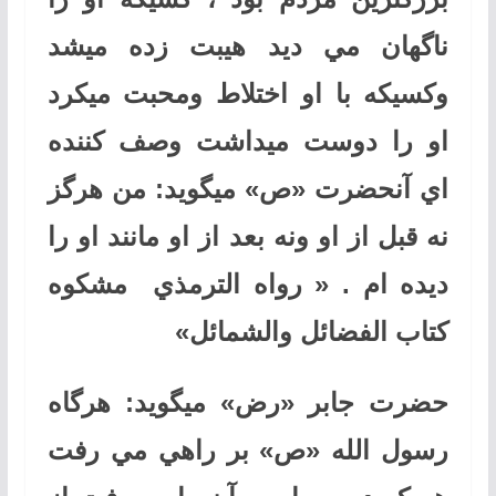
ناگهان مي ديد هيبت زده ميشد
وكسيكه با او اختلاط ومحبت ميكرد
او را دوست ميداشت وصف كننده
اي آنحضرت «ص» ميگويد: من هرگز
نه قبل از او ونه بعد از او مانند او را
ديده ام .
« رواه الترمذي مشكوه
كتاب الفضائل والشمائل»
حضرت جابر «رض» ميگويد: هرگاه
رسول الله «ص» بر راهي مي رفت