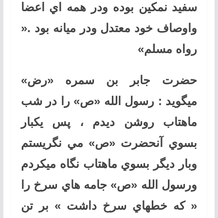
سفيد نمكين بوده ودر همه اي اعضا
واوصاف خود معتدل ودر ميانه بود .«
رواه مسلم»
حضرت جابر بن سمره «رض»
ميگويد : رسول الله «ص» را در شب
ماهتاب روشن ديدم ، پس يكبار
بسوي آنحضرت «ص» مي نگريستم
وبار ديگر بسوي ماهتاب نگاه ميكردم
ورسول الله «ص» جامه هاي سرخ را
« كه خطهاي سرخ داشت » بر تن