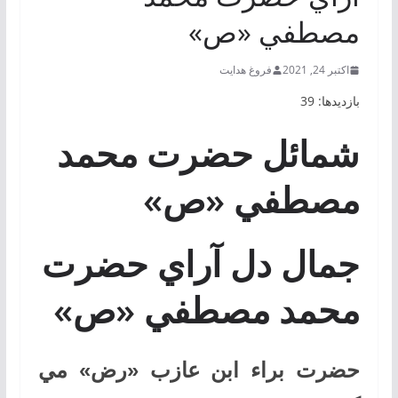
مصطفي «ص»
اکتبر 24, 2021
فروغ هدایت
بازدیدها: 39
شمائل حضرت محمد
مصطفي «ص»
جمال دل آراي حضرت
محمد مصطفي «ص»
حضرت براء ابن عازب «رض» مي