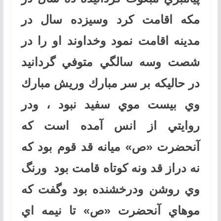
مكه اقامت كرد وسيزده سال در
مدينه اقامت نمود وخداوند او را در
شصت وسه سالگي متوفي گردانيد
در حاليكه بر سر مبارك وريش مبارك
وي بيست موي سفيد نبود ، ودر
روايتي از انس آمده است كه
آنحضرت «ص» ميانه قد قوم بود كه
نه دراز قد ونه كوتاه قامت بود ورنگ
وي روشن ودرخشنده بود وگفت كه
موهاي آنحضرت «ص» تا نيمه اي