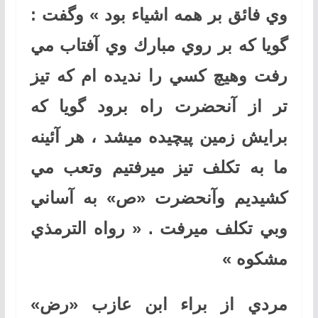
وي فائق بر همه اشياء بود » وگفت :
گويا كه بر روي مبارك وي آفتاب مي
رفت وهيچ كسي را نديده ام كه تيز
تر از آنحضرت راه برود گويا كه
برايش زمين پيچيده ميشد ، هر آئينه
ما به تكلف تيز ميرفتيم وتعب مي
كشيديم وآنحضرت «ص» به آساني
وبي تكلف ميرفت . « رواه الترمذي
مشكوه »
مردي از براء ابن عازب «رض»