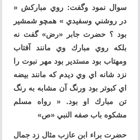
سوال نمود وگفت: روي مباركش «
در روشني وسفيدي » همچو شمشير
بود ؟ حضرت جابر «رض» گفت نه
بلكه روي مبارك وي مانند آفتاب
ومهتاب بود مستدير بود مهر نبوت را
نزد شانه اي وي ديدم كه مانند بيضه
اي كبوتر بود ورنگ آن مشابه به رنگ
تن مبارك او بود. « رواه مسلم
مشكوه باب صفه النبي «ص»
حضرت براء ابن عازب مثال زد جمال