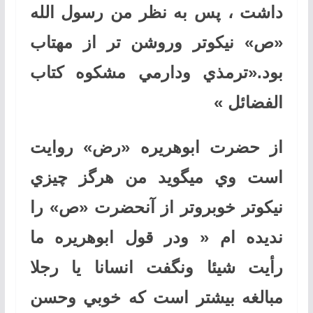
داشت ، پس به نظر من رسول الله
«ص» نيكوتر وروشن تر از مهتاب
بود.
«ترمذي ودارمي مشكوه كتاب
الفضائل »
از حضرت ابوهريره «رض» روايت
است وي ميگويد من هرگز چيزي
نيكوتر خوبروتر از آنحضرت «ص» را
نديده ام « ودر قول ابوهريره ما
رأيت شيئا ونگفت انسانا يا رجلا
مبالغه بيشتر است كه خوبي وحسن