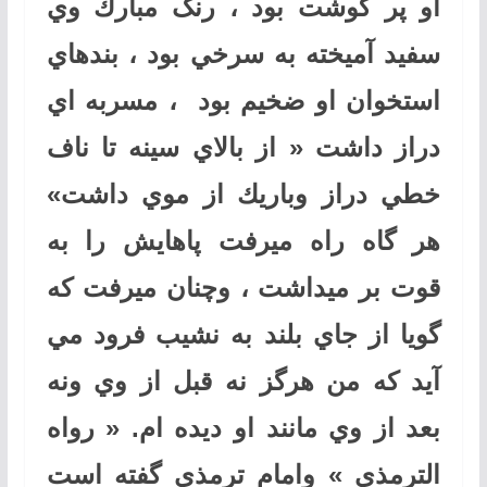
او پر گوشت بود ، رنگ مبارك وي
سفيد آميخته به سرخي بود ، بندهاي
استخوان او ضخيم بود ، مسربه اي
دراز داشت « از بالاي سينه تا ناف
خطي دراز وباريك از موي داشت»
هر گاه راه ميرفت پاهايش را به
قوت بر ميداشت ، وچنان ميرفت كه
گويا از جاي بلند به نشيب فرود مي
آيد كه من هرگز نه قبل از وي ونه
بعد از وي مانند او ديده ام. « رواه
الترمذي » وامام ترمذي گفته است