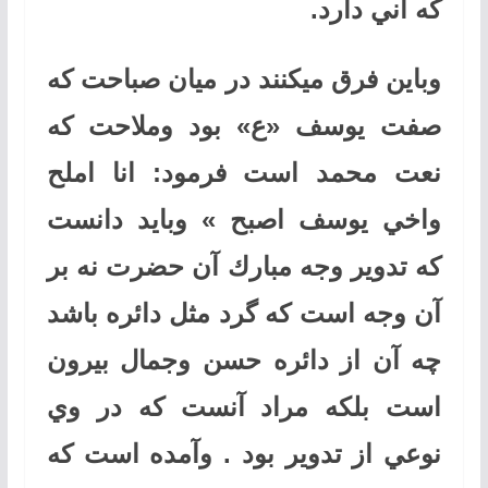
كه آني دارد.
وباين فرق ميكنند در ميان صباحت كه
صفت يوسف «ع» بود وملاحت كه
نعت محمد است فرمود
: انا املح
واخي يوسف اصبح » وبايد دانست
كه تدوير وجه مبارك آن حضرت نه بر
آن وجه است كه گرد مثل دائره باشد
چه آن از دائره حسن وجمال بيرون
است بلكه مراد آنست كه در وي
نوعي از تدوير بود . وآمده است كه