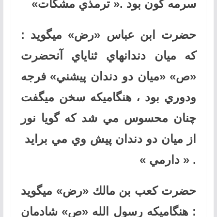
سرمه گون بود .« ترمذي مشكات»
حضرت ابن عباس «رض» ميگويد :
كه ميان دندانهاي ثناياي آنحضرت
«ص» «ميان دو دندان پيشني» فرجه
ودوري بود ، هنگاميكه سخن ميگفت
چنان محسوس مي شد كه گويا نور
از ميان دو دندان پيش وي مي برايد
. « دارمي »
حضرت كعب بن مالك «رض» ميگويد
: هنگاميكه رسول الله «ص» شادمان