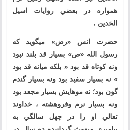
همواره در بعضي روايات اسيل
الخدين .
حضرت انس «رض» ميگويد كه
رسول الله «ص» بسيار قد بلند نبود
ونه كوتاه قد بود « بلكه ميانه قد بود
» نه بسيار سفيد بود ونه بسيار گندم
گون بود؛ نه موهايش بسيار مجعد بود
ونه بسيار نرم وفروهشته ، خداوند
تعالي او را در چهل سالگي به
پيامبري مبعوث گردانيده ده سال در