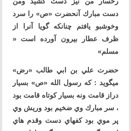
رخسار من نيز دست كشيد ومن
دست مبارك آنحضرت «ص» را سرد
وخوشبو يافتم چنانكه گويا آنرا از
ظرف عطار بيرون آورده است «
مسلم»
حضرت علي بن ابي طالب «رض»
ميگويد : كه رسول الله «ص» بسيار
دراز قامت ونه بسيار كوتاه قامت بود
، سر مبارك وي ضخيم بود وريش وي
پر موي بود كفهاي دست وقدم هاي