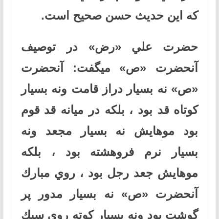
كه اين حديث حسن صحيح است.
حضرت علي «رض» در توصيف
آنحضرت «ص» ميگفت: آنحضرت
«ص» نه بسيار دراز قامت ونه بسيار
كوتاه قد بود ، بلكه در ميانه قد قوم
بود موهايش نه بسيار مجعد ونه
بسيار نرم فروهشته بود ، بلكه
موهايش جعد رجل بود ، روي مبارك
آنحضرت «ص» نه بسيار مدور پر
گوشت بود ونه بسيار كوته روي سبك