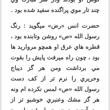
چند تار موي پراگنده سفيد شده بود .
حضرت انس «رض» ميگويد : رنگ
رسول الله «ص» روشن وتابنده بود ،
قطره هاي عرق او همچو مرواريد ها
بود ، چون راه ميرفت پايش را بقوت
مي برداشت ومن هر گز ديباج
وحريري را نرم تر از كف دست
رسول الله «ص» لمس نكرده ام ونه
هر گز مشك وعنبري خوشبو تر از