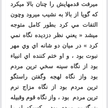
ميرفت قدمهايش را چنان بالا ميكرد
كه گويا از بالا به نشيب ميرود وچون
التفات مي كرد بطور كامل متوجه
ميشد « يعني نظر دزديده نگاه نمي
كرد » در ميان دو شانه اي وي مهر
نبوت بود ، و او ختم كننده اي انبياء
بود از نگاه سينه سخي ترين مردم
بود واز نگاه لهجه وگفتن راستگو
ترين مردم بود از نگاه مزاج نرم
ترين مردم بود ، واز نگاه قوم وقبيله
بزرگترين مردم بود ، كسيكه او را