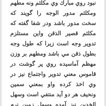
نبود روي مبارك وي مكلثم ونه مطهم
ومكلثم مدور الوجه را گويند كه
سخت مدور باشد ودر شفا گفته كه
مكلثم قصير الذقن واين مستلزم
تدوير وجه است زيرا كه طول وجه
بطول ذقن مي باشد ومطهم بر وزن
مهظم آماسيده روي پر گوشت در
قاموس معني تدوير واجتماع نيز در
وي اخذ كرده واو بمعني سمين
ونحيف هر دو آيد منتفي است وسهل
الخدين نيز آمده وسهل زمين نرم