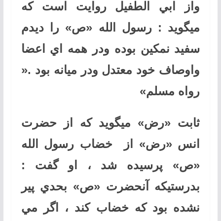
واز ابي الطفيل روايت است كه
ميگويد : رسول الله «ص» را ديدم
سفيد نمكين بوده ودر همه اي اعضا
واوصاف خود معتدل ودر ميانه بود .«
رواه مسلم»
ثابت «رض» ميگويد كه از حضرت
انس «رض» از خضاب رسول الله
«ص» پرسيده شد ، او گفت :
بدرستيكه آنحضرت «ص» بحدي پير
نشده بود كه خضاب كند ، اگر مي