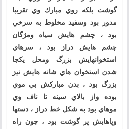
گوشت بلكه روي مبارك وي تقريبا
مدور بود وسفيد مخلوط به سرخي
بود ، چشم هايش سياه ومژگان
چشم هايش دراز بود ، سرهاي
استخوانهايش بزرگ ومحل يكجا
شدن استخوان هاي شانه هايش نيز
بزرگ بود ، بدن مباركش بي موي
بوده واز بالاي سينه تا ناف وي
موهاي بود به شكل خط دراز ، دستها
وپاهايش پر گوشت بود ، چون راه