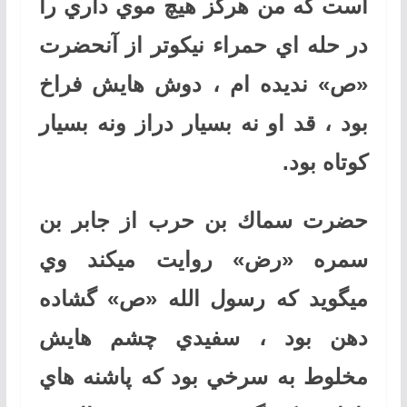
است كه من هرگز هيچ موي داري را
در حله اي حمراء نيكوتر از آنحضرت
«ص» نديده ام ، دوش هايش فراخ
بود ، قد او نه بسيار دراز ونه بسيار
كوتاه بود.
حضرت سماك بن حرب از جابر بن
سمره «رض» روايت ميكند وي
ميگويد كه رسول الله «ص» گشاده
دهن بود ، سفيدي چشم هايش
مخلوط به سرخي بود كه پاشنه هاي