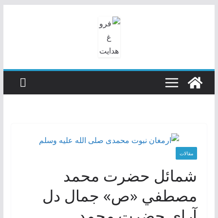
رفتن
به
محتوا
مقالات
شمائل حضرت محمد
مصطفي «ص» جمال دل
آراي حضرت محمد