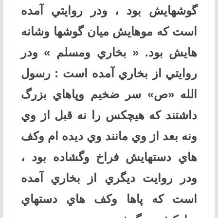
گوشهايش بود ، ودر روايتي آمده
است كه موهايش ميان گوشها وشانه
هايش بود. « بخاري ومسلم » ودر
روايتي از بخاري آمده است : رسول
الله «ص» سر ضخيم وپاهاي بزرگ
داشتند كه هيچكس را نه قبل از وي
ونه بعد از وي مانند وي ديده ام وكف
هاي دستهايش فراخ وگشاده بود ،
ودر روايت ديگري از بخاري آمده
است كه پاها وكف هاي دستهاي