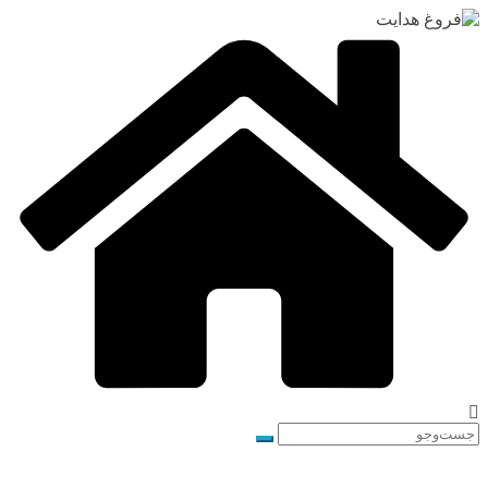
رفتن
به
محتوا