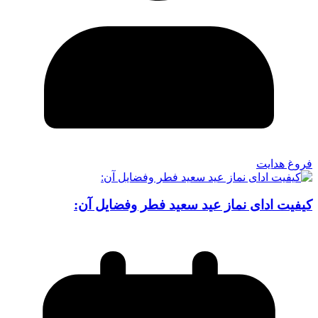
فروغ هدایت
کیفیت ادای نماز عید سعید فطر وفضایل آن: