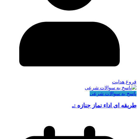
فروغ هدایت
پاسخ به سوالات شرعی
طریقه ای اداء نماز جنازه :ـ