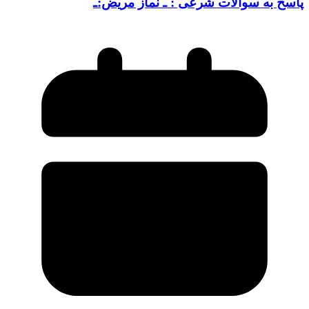
پاسخ به سوالات شرعی : ـ نماز مریض:ـ