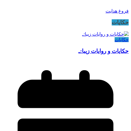
فروغ هدایت
حکایات
حکایات
حکایات و روایات زیبا:ـ