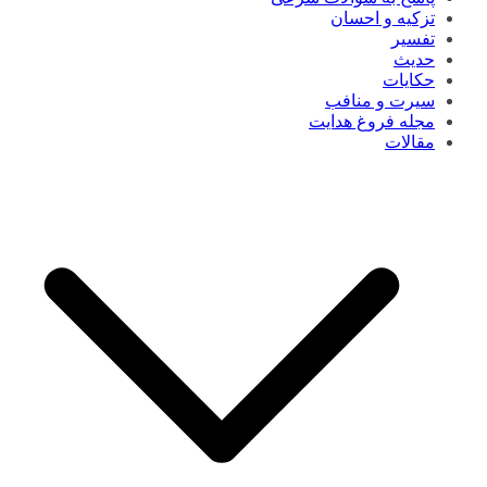
تزکیه و احسان
تفسیر
حدیث
حکایات
سیرت و منافب
مجله فروغ هدایت
مقالات