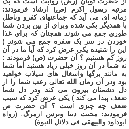
از حضرت ثوبان (رض) روایت است که یک
مرتبه رسول اکرم (ص) ارشاد فرمودند:
زمانه ای می آید که جماعتهای کفرو وباطل
با همدیگر یکی شده وبرای از بین بردن شما
طوری جمع می شوند همچنان که برای غذا
خوردن در سر یک سفره جمع می شوند )
این را شنیده یکی عرض کرد که آیا ما در آن
روز کم هستیم ؟ آن حضرت (ص) فرمودند :
نه شما در آن روز خیلی زیاد هستید اما شما
به مانند برگها واشغال های سیلاب خواهید
بود ودر آن زمان الله تعالی رعب شما را از
دل دشمنان بیرون می کند ودر دل شما
ضعف پیدا می کند ) یکی عرض کرد که سبب
ضعف چه چیزی است ؟ آن حضرت ص
فرمودند: محبت دنیا وترس ازمرگ. (رواه
ابوداود والبیهقی فی دلائل النبوة)