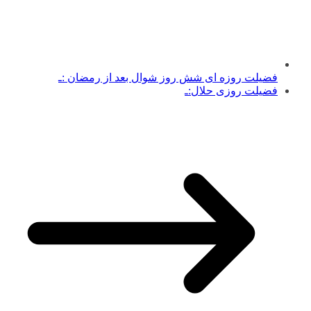
فضیلت روزه ای شش روز شوال بعد از رمضان :ـ
فضیلت روزی حلال:ـ