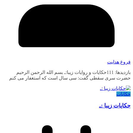
فروغ هدایت
بازدیدها: 111حکایات و روایات زیبا:ـ بسم الله الرحمن الرحیم
حضرت سری سقطی گفت: سی سال است که استغفار می کنم
حکایات
حکایات زیبا :ـ