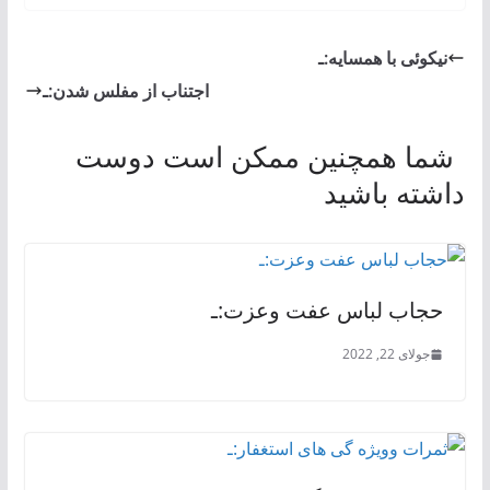
نیکوئی با همسایه:ـ
اجتناب از مفلس شدن:ـ
شما همچنین ممکن است دوست
داشته باشید
حجاب لباس عفت وعزت:ـ
جولای 22, 2022