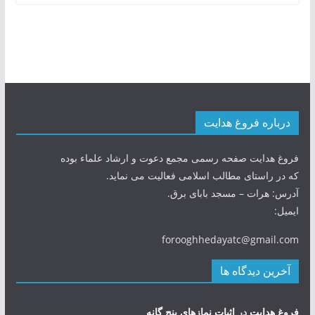
درباره فروغ هدایت
فروغ هدایت صفحه رسمی مجمع دعوت و ارشاد علماء بوده
که در راستای مطالب اسلامی فعالیت می نماید.
آدرس: هرات – مسجد بابای برق.
ایمیل:
forooghhedayatc@gmail.com
آخرین دیدگاه ها
فروغ هدایت
در
اثبات نمازهای پنج گانه