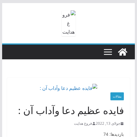
رفتن
به
محتوا
مقالات
فایده عظیم دعا وآداب آن :
جولای 13, 2022
فروغ هدایت
بازدیدها: 74