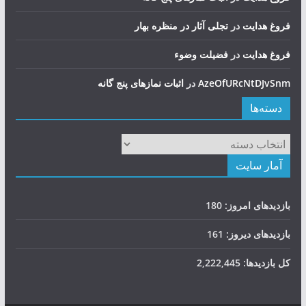
فروغ هدایت
در
تجلی آثار در منظره بهار
فروغ هدایت
در
فضيلت وضوء
AzeOfURcNtDJvSnm
در
اثبات نمازهای پنج گانه
دسته‌ها
دسته‌ها
آمار سایت
بازدیدهای امروز:
180
بازدیدهای دیروز:
161
کل بازدیدها:
2,222,445