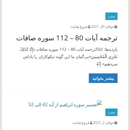
تفسیر
جولای 20, 2021
فروغ هدایت
ترجمه آیات 80 – 112 سوره صافات
بازدیدها: 502ترجمه آیات 80 – 112 سوره صافات ﴿إِنَّا كَذَلِكَ
نَجْزِي الْمُحْسِنِينَ«بی‌گمان ما این گونه نیکوکاران را پاداش
می‌دهیم» إِنَّهُ
بیشتر بخوانید
تفسیر
جولای 2, 2021
فروغ هدایت