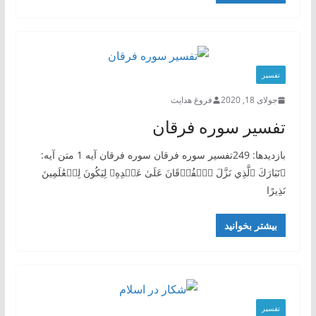
تفسیر
جولای 18, 2020
فروغ هدایت
تفسیر سوره فرقان
بازدیدها: 249تفسیر سوره فرقان سوره فرقان آيه 1 ‏متن آیه: ‏
‏﴿تَبَارَكَ ٱلَّذِي نَزَّلَ ٱلۡفُرۡقَانَ عَلَىٰ عَبۡدِهِۦ لِيَكُونَ لِلۡعَٰلَمِينَ
نَذِيرًا
بیشتر بخوانید
تفسیر