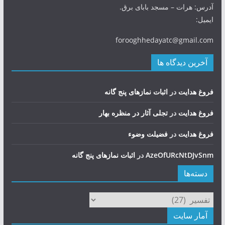
آدرس: هرات – مسجد بابای برق.
ایمیل:
forooghhedayatc@gmail.com
آخرین دیدگاه ها
فروغ هدایت
در
اثبات نمازهای پنج گانه
فروغ هدایت
در
تجلی آثار در منظره بهار
فروغ هدایت
در
فضيلت وضوء
AzeOfURcNtDJvSnm
در
اثبات نمازهای پنج گانه
دسته‌ها
دسته‌ها
آمار سایت