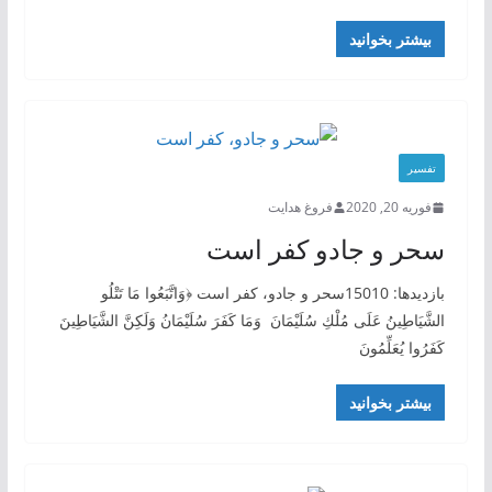
بیشتر بخوانید
تفسیر
فوریه 20, 2020
فروغ هدایت
سحر و جادو کفر است
بازدیدها: 15010سحر و جادو، کفر است ﴿وَاتَّبَعُوا مَا تَتْلُو
الشَّيَاطِينُ عَلَى مُلْكِ سُلَيْمَانَ وَمَا كَفَرَ سُلَيْمَانُ وَلَكِنَّ الشَّيَاطِينَ
كَفَرُوا يُعَلِّمُونَ
بیشتر بخوانید