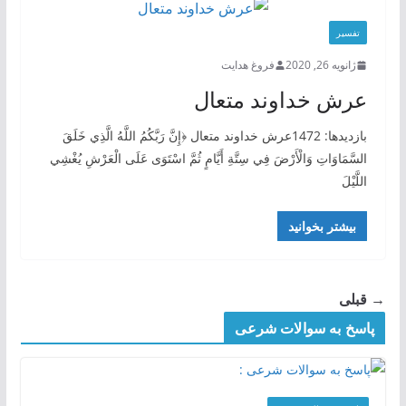
تفسیر
ژانویه 26, 2020
فروغ هدایت
عرش خداوند متعال
بازدیدها: 1472عرش خداوند متعال ﴿إِنَّ رَبَّكُمُ اللَّهُ الَّذِي خَلَقَ
السَّمَاوَاتِ وَالْأَرْضَ فِي سِتَّةِ أَيَّامٍ ثُمَّ اسْتَوَى عَلَى الْعَرْشِ يُغْشِي
اللَّيْلَ
بیشتر بخوانید
→ قبلی
پاسخ به سوالات شرعی