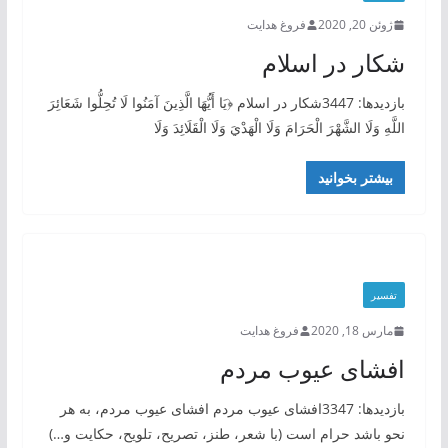
ژوئن 20, 2020
فروغ هدایت
شکار در اسلام
بازدیدها: 3447شکار در اسلام ﴿يَا أَيُّهَا الَّذِينَ آمَنُوا لَا تُحِلُّوا شَعَائِرَ
اللَّهِ وَلَا الشَّهْرَ الْحَرَامَ وَلَا الْهَدْيَ وَلَا الْقَلَائِدَ وَلَا
بیشتر بخوانید
تفسیر
مارس 18, 2020
فروغ هدایت
افشای عیوب مردم
بازدیدها: 3347افشای عیوب مردم افشای عیوب مردم، به هر
نحو باشد حرام است (با شعر، طنز، تصریح، تلویح، حکایت و…)