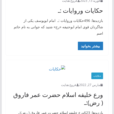
فوریه 13, 2023
فروغ هدایت
حکایات وروایات :ـ
بازدیدها: 496حکایات وروایات :ـ امام ابویوسف یکی از
شاگردان قوی امام ابوحنیفه «رح» شنید که جوانی به نام حاتم
اصم
بیشتر بخوانید
حکایات
مارس 27, 2022
فروغ هدایت
ورع خلیفه اسلام حضرت عمر فاروق
( رض):ـ
بازدیدها: 623ورع خلیفه اسلام حضرت عمر فاروق ( رض):ـ