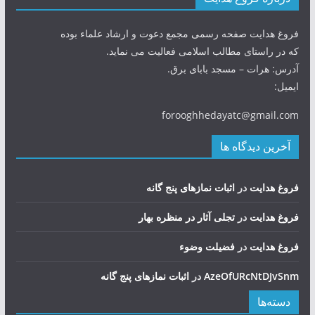
فروغ هدایت صفحه رسمی مجمع دعوت و ارشاد علماء بوده
که در راستای مطالب اسلامی فعالیت می نماید.
آدرس: هرات – مسجد بابای برق.
ایمیل:
forooghhedayatc@gmail.com
آخرین دیدگاه ها
فروغ هدایت
در
اثبات نمازهای پنج گانه
فروغ هدایت
در
تجلی آثار در منظره بهار
فروغ هدایت
در
فضيلت وضوء
AzeOfURcNtDJvSnm
در
اثبات نمازهای پنج گانه
دسته‌ها