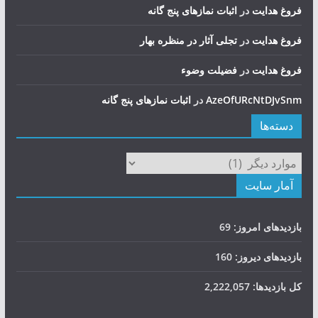
فروغ هدایت
در
اثبات نمازهای پنج گانه
فروغ هدایت
در
تجلی آثار در منظره بهار
فروغ هدایت
در
فضيلت وضوء
AzeOfURcNtDJvSnm
در
اثبات نمازهای پنج گانه
دسته‌ها
دسته‌ها
آمار سایت
بازدیدهای امروز:
69
بازدیدهای دیروز:
160
کل بازدیدها:
2,222,057