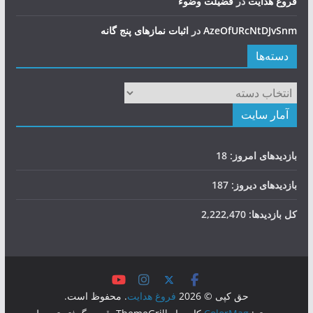
فروغ هدایت
در
فضيلت وضوء
AzeOfURcNtDJvSnm
در
اثبات نمازهای پنج گانه
دسته‌ها
دسته‌ها
آمار سایت
بازدیدهای امروز:
18
بازدیدهای دیروز:
187
کل بازدیدها:
2,222,470
حق کپی © 2026
فروغ هدایت
. محفوظ است.