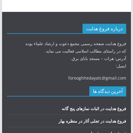
درباره فروغ هدایت
فروغ هدایت صفحه رسمی مجمع دعوت و ارشاد علماء بوده
که در راستای مطالب اسلامی فعالیت می نماید.
آدرس: هرات – مسجد بابای برق.
ایمیل:
forooghhedayatc@gmail.com
آخرین دیدگاه ها
فروغ هدایت
در
اثبات نمازهای پنج گانه
فروغ هدایت
در
تجلی آثار در منظره بهار