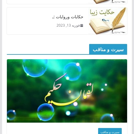
حکایات وروایات :ـ
فوریه 13, 2023
سیرت و مناقب
سیرت و منافب