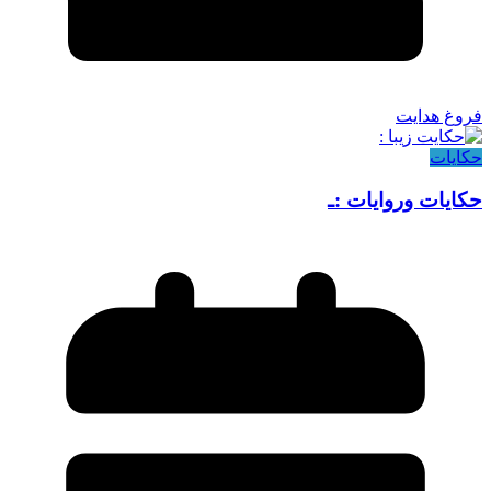
فروغ هدایت
حکایات
حکایات وروایات :ـ