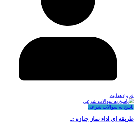
فروغ هدایت
پاسخ به سوالات شرعی
طریقه ای اداء نماز جنازه :ـ