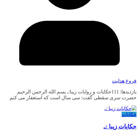
فروغ هدایت
بازدیدها: 111حکایات و روایات زیبا:ـ بسم الله الرحمن الرحیم
حضرت سری سقطی گفت: سی سال است که استغفار می کنم
حکایات
حکایات زیبا :ـ