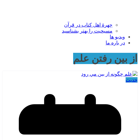
چهرۀ اهل کتاب در قرآن
مسیحیت را بهتر بشناسید
ویدیو ها
در باره ما
از بین رفتن علم
حدیث