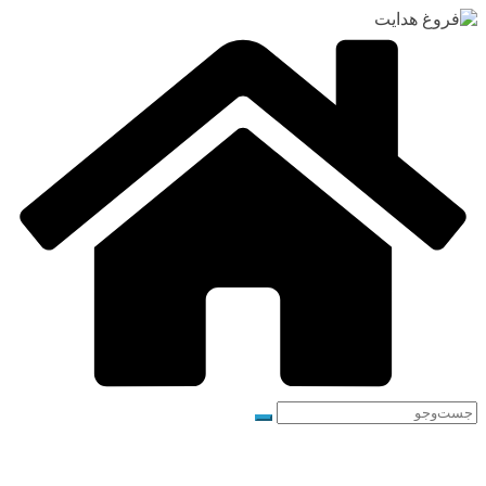
رفتن
به
محتوا