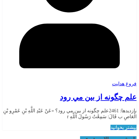
فروغ هدایت
علم چگونه از بين مي‌ رود
بازدیدها: 2461علم چگونه از بين مي‌ رود؟ «عَنْ عَبْدِ اللَّهِ بْنِ عَمْرِو بْنِ
الْعَاصِ ب قَالَ: سَمِعْتُ رَسُولَ اللَّهِ r
بیشتر بخوانید