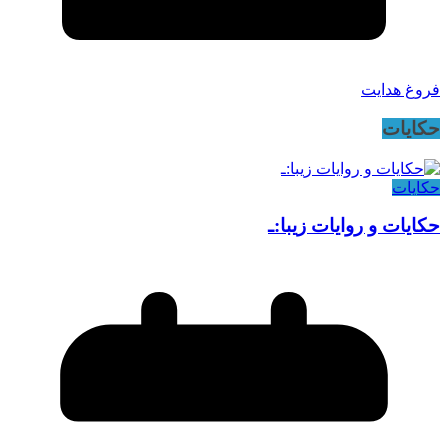
فروغ هدایت
حکایات
حکایات
حکایات و روایات زیبا:ـ