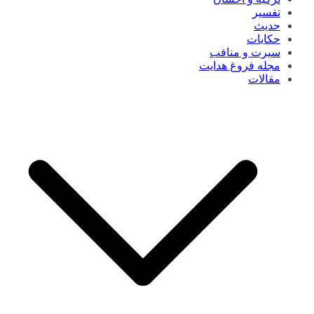
تفسیر
حدیث
حکایات
سیرت و منافب
مجله فروغ هدایت
مقالات