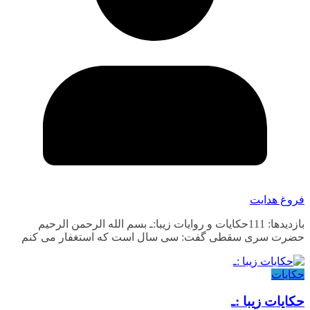
فروغ هدایت
بازدیدها: 111حکایات و روایات زیبا:ـ بسم الله الرحمن الرحیم
حضرت سری سقطی گفت: سی سال است که استغفار می کنم
حکایات
حکایات زیبا :ـ