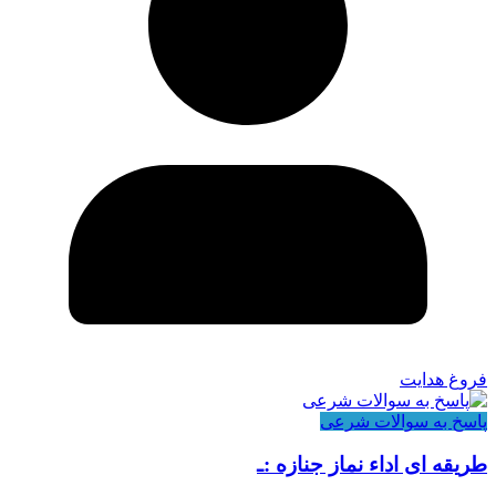
فروغ هدایت
پاسخ به سوالات شرعی
طریقه ای اداء نماز جنازه :ـ