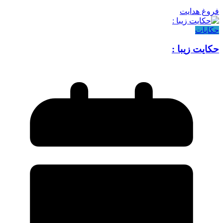
فروغ هدایت
حکایات
حکایت زیبا :