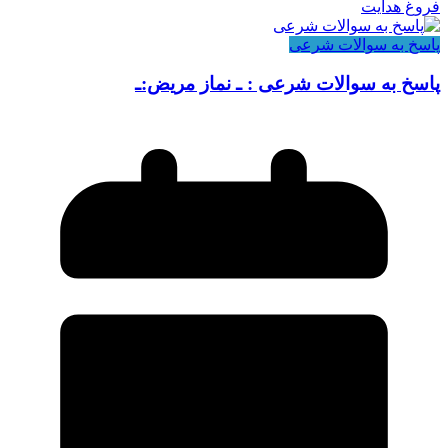
فروغ هدایت
پاسخ به سوالات شرعی
پاسخ به سوالات شرعی : ـ نماز مریض:ـ