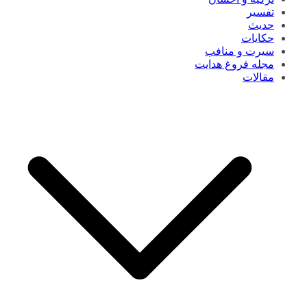
تفسیر
حدیث
حکایات
سیرت و منافب
مجله فروغ هدایت
مقالات