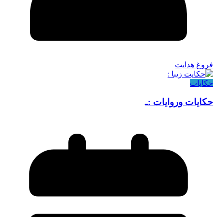
فروغ هدایت
حکایات
حکایات وروایات :ـ