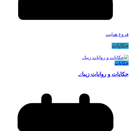
فروغ هدایت
حکایات
حکایات
حکایات و روایات زیبا:ـ