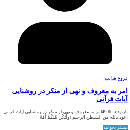
فروغ هدایت
امر به معروف و نهی از منکر در روشنایی
آیات قرآنی
بازدیدها: 4996امر به معروف و نهی از منکر در روشنایی آیات قرآنی
اعوذ بالله من الشیطن الرجیم (وَلْتَكُن مِّنكُمْ أُمَّةٌ
بیشتر بخوانید