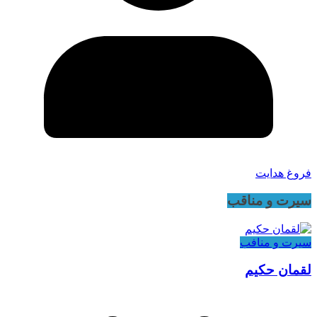
فروغ هدایت
سیرت و مناقب
سیرت و منافب
لقمان حکیم