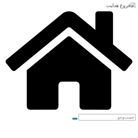
رفتن
به
محتوا