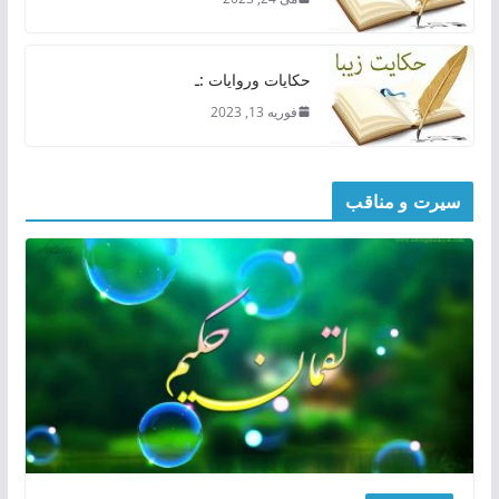
حکایات وروایات :ـ
فوریه 13, 2023
سیرت و مناقب