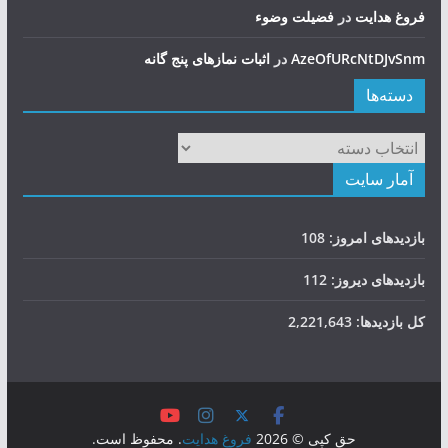
فروغ هدایت
در
فضيلت وضوء
AzeOfURcNtDJvSnm
در
اثبات نمازهای پنج گانه
دسته‌ها
دسته‌ها
آمار سایت
بازدیدهای امروز:
108
بازدیدهای دیروز:
112
کل بازدیدها:
2,221,643
حق کپی © 2026
فروغ هدایت
. محفوظ است.