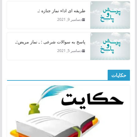
طریقه ای اداء نماز جنازه :ـ
دسامبر 9, 2021
پاسخ به سوالات شرعی : ـ نماز مریض:ـ
دسامبر 5, 2021
حکایات