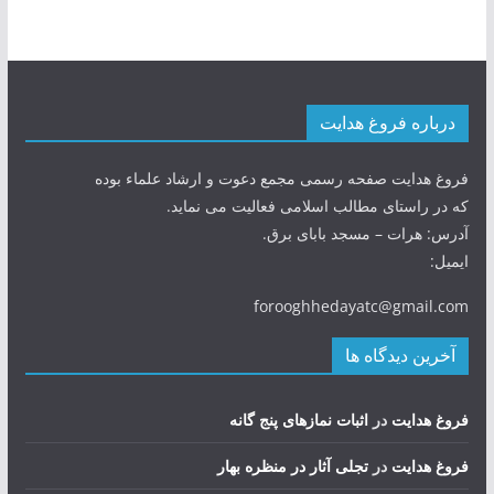
درباره فروغ هدایت
فروغ هدایت صفحه رسمی مجمع دعوت و ارشاد علماء بوده
که در راستای مطالب اسلامی فعالیت می نماید.
آدرس: هرات – مسجد بابای برق.
ایمیل:
forooghhedayatc@gmail.com
آخرین دیدگاه ها
فروغ هدایت
در
اثبات نمازهای پنج گانه
فروغ هدایت
در
تجلی آثار در منظره بهار