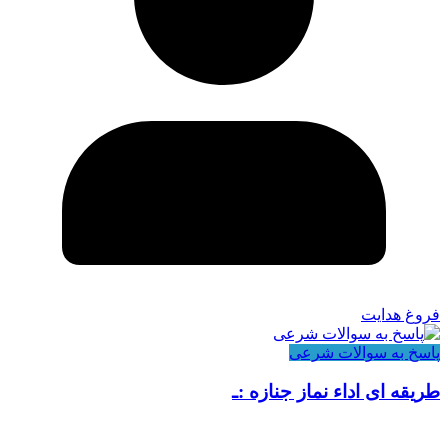
فروغ هدایت
پاسخ به سوالات شرعی
طریقه ای اداء نماز جنازه :ـ