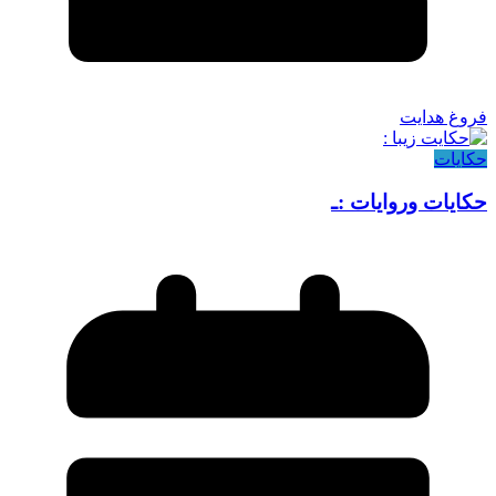
فروغ هدایت
حکایات
حکایات وروایات :ـ