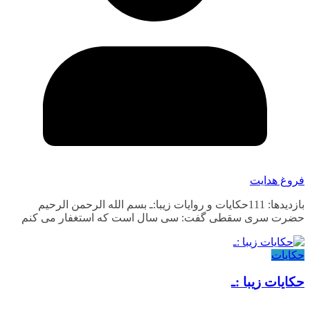
فروغ هدایت
بازدیدها: 111حکایات و روایات زیبا:ـ بسم الله الرحمن الرحیم
حضرت سری سقطی گفت: سی سال است که استغفار می کنم
حکایات
حکایات زیبا :ـ