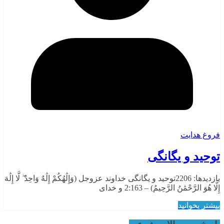
فروغ هدایت
توحید و یگانگی
بازدیدها: 2206توحید و یگانگی خداوند عزوجل (وَإِلَٰهُكُمْ إِلَٰهٌ وَاحِدٌ ۖ لَّا إِلَٰهَ
إِلَّا هُوَ الرَّحْمَٰنُ الرَّحِيمُ) – 2:163 و خدای
بیشتر بخوانید