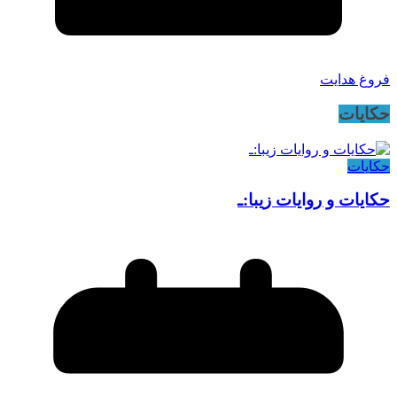
فروغ هدایت
حکایات
حکایات
حکایات و روایات زیبا:ـ