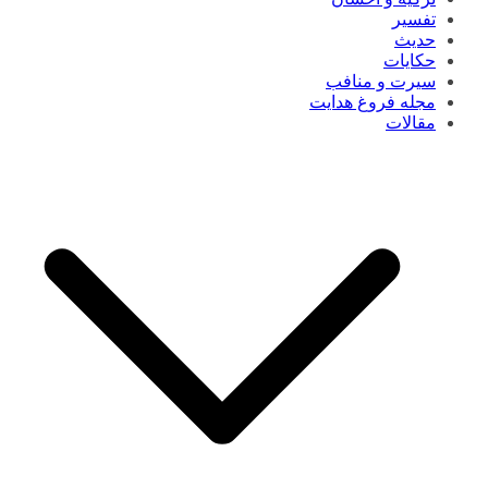
تفسیر
حدیث
حکایات
سیرت و منافب
مجله فروغ هدایت
مقالات