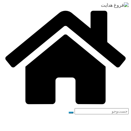
رفتن
به
محتوا