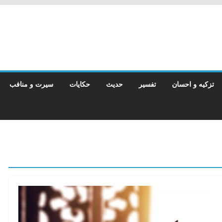
تزکیه و احسان
تفسیر
حدیث
حکایات
سیرت و منافب