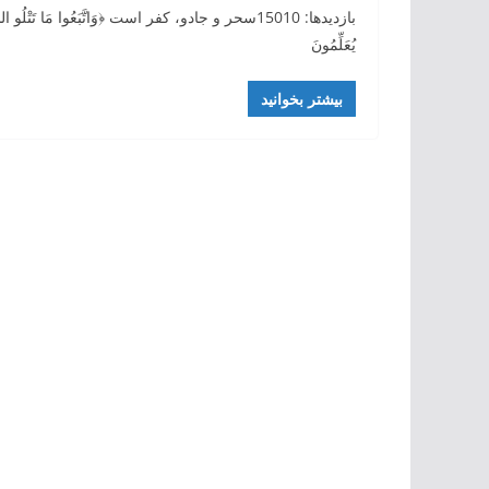
بازدیدها: 15010سحر و جادو، کفر است ﴿وَاتَّبَعُوا مَا تَتْلُو 
يُعَلِّمُونَ
بیشتر بخوانید