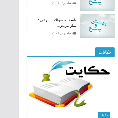
دسامبر 9, 2021
پاسخ به سوالات شرعی : ـ
نماز مریض:ـ
دسامبر 5, 2021
حکایات
حکایات