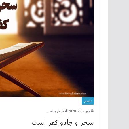
تفسیر
فوریه 20, 2020
فروغ هدایت
سحر و جادو کفر است