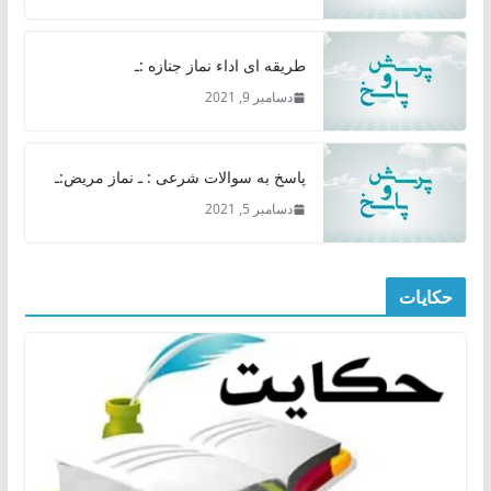
طریقه ای اداء نماز جنازه :ـ
دسامبر 9, 2021
پاسخ به سوالات شرعی : ـ نماز مریض:ـ
دسامبر 5, 2021
حکایات