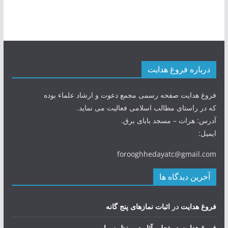
درباره فروغ هدایت
فروغ هدایت صفحه رسمی مجمع دعوت و ارشاد علماء بوده
که در راستای مطالب اسلامی فعالیت می نماید.
آدرس: هرات – مسجد بابای برق.
ایمیل:
forooghhedayatc@gmail.com
آخرین دیدگاه ها
فروغ هدایت
در
اثبات نمازهای پنج گانه
فروغ هدایت
در
تجلی آثار در منظره بهار