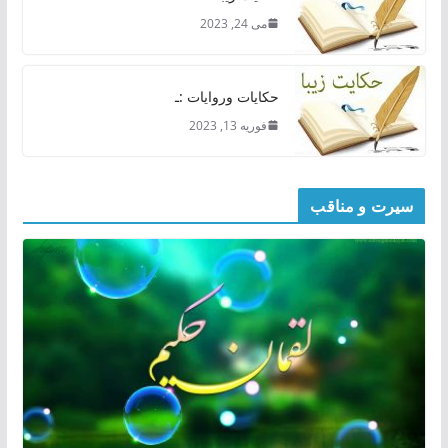
می 24, 2023
حکایات وروایات :ـ
فوریه 13, 2023
سیرت و مناقب