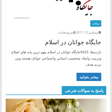
مقالات
سپتامبر 12, 2017
فروغ هدایت
جايگاه جوانان در اسلام
بازدیدها: 8425جايگاه جوانان در اسلام مهم ترين پايه هاي اصلاح
وتربيت وايجاد شخصيت انساني واجتماعي جوانان هستند وبي
ترديد هدف
بیشتر بخوانید
پاسخ به سوالات شرعی