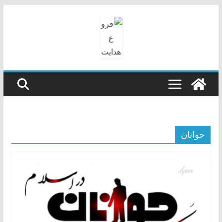
رفتن
به
محتوا
جوانان