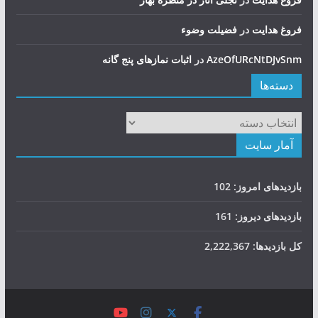
فروغ هدایت
در
فضيلت وضوء
AzeOfURcNtDJvSnm
در
اثبات نمازهای پنج گانه
دسته‌ها
دسته‌ها
آمار سایت
بازدیدهای امروز:
102
بازدیدهای دیروز:
161
کل بازدیدها:
2,222,367