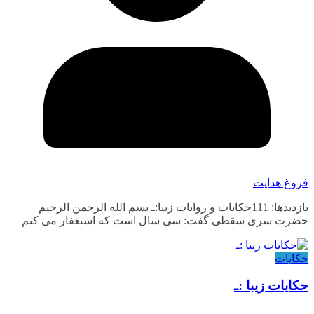
فروغ هدایت
بازدیدها: 111حکایات و روایات زیبا:ـ بسم الله الرحمن الرحیم
حضرت سری سقطی گفت: سی سال است که استغفار می کنم
حکایات
حکایات زیبا :ـ