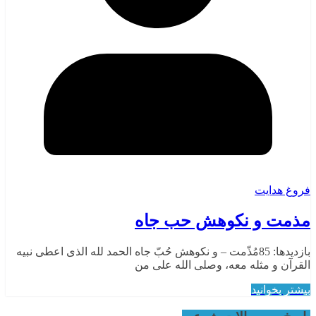
فروغ هدایت
مذمت و نکوهش حب جاه
بازدیدها: 85مُذّمت – و نکوهش حُبّ جاه الحمد لله الذی اعطی نبیه
القرآن و مثله معه، وصلی الله علی من
بیشتر بخوانید