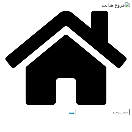
رفتن
به
محتوا