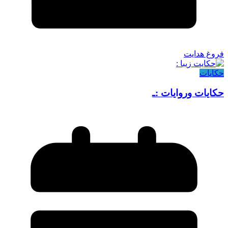
فروغ هدایت
حکایات
حکایات وروایات :ـ