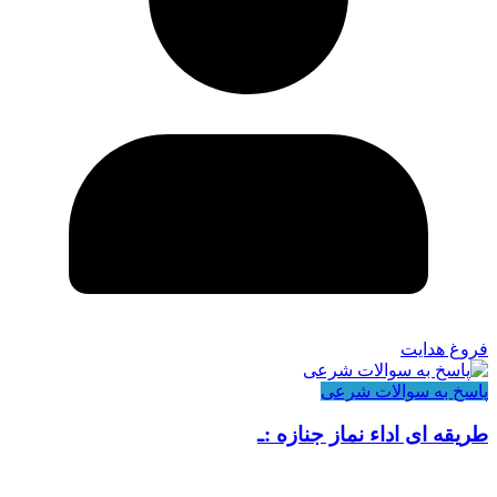
فروغ هدایت
پاسخ به سوالات شرعی
طریقه ای اداء نماز جنازه :ـ