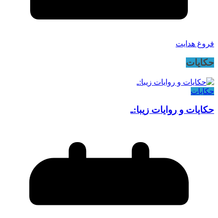
فروغ هدایت
حکایات
حکایات
حکایات و روایات زیبا:ـ