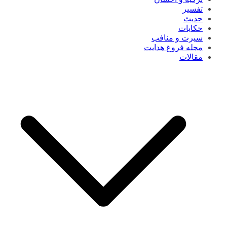
تفسیر
حدیث
حکایات
سیرت و منافب
مجله فروغ هدایت
مقالات