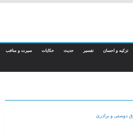
تزکیه و احسان
تفسیر
حدیث
حکایات
سیرت و منافب