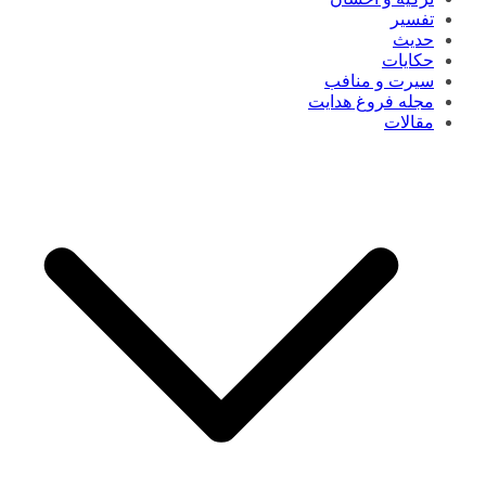
تفسیر
حدیث
حکایات
سیرت و منافب
مجله فروغ هدایت
مقالات