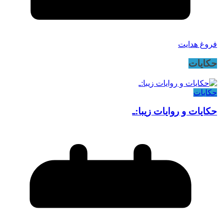
فروغ هدایت
حکایات
حکایات
حکایات و روایات زیبا:ـ