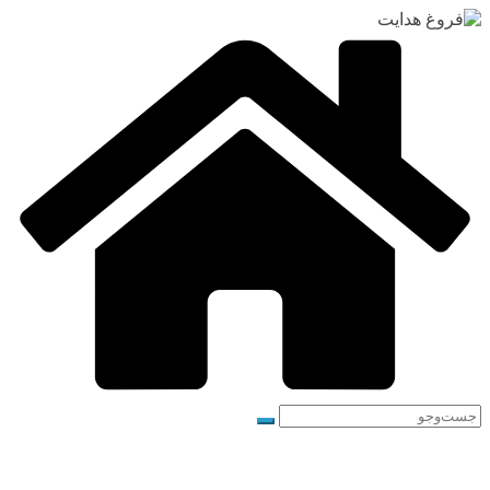
رفتن
به
محتوا