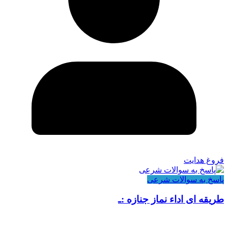
فروغ هدایت
پاسخ به سوالات شرعی
طریقه ای اداء نماز جنازه :ـ