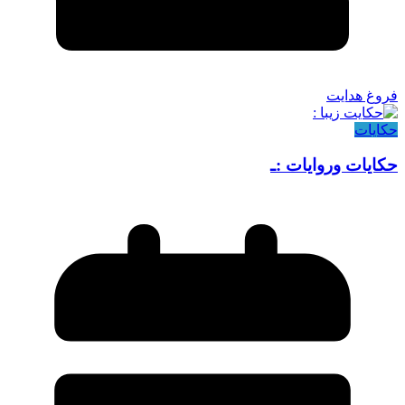
فروغ هدایت
حکایات
حکایات وروایات :ـ