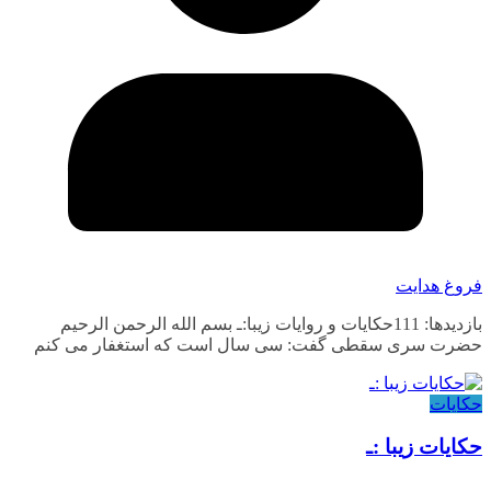
فروغ هدایت
بازدیدها: 111حکایات و روایات زیبا:ـ بسم الله الرحمن الرحیم
حضرت سری سقطی گفت: سی سال است که استغفار می کنم
حکایات
حکایات زیبا :ـ