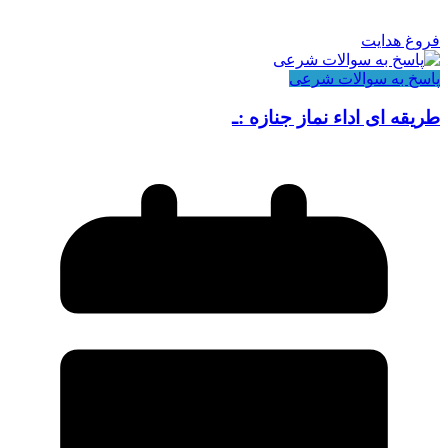
فروغ هدایت
پاسخ به سوالات شرعی
طریقه ای اداء نماز جنازه :ـ