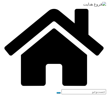
رفتن
به
محتوا