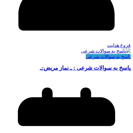
فروغ هدایت
پاسخ به سوالات شرعی
پاسخ به سوالات شرعی : ـ نماز مریض:ـ