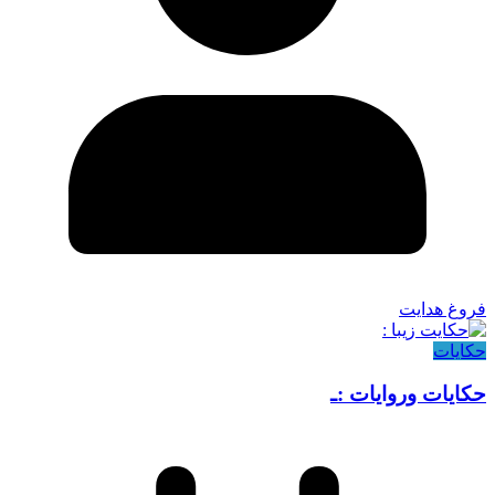
فروغ هدایت
حکایات
حکایات وروایات :ـ