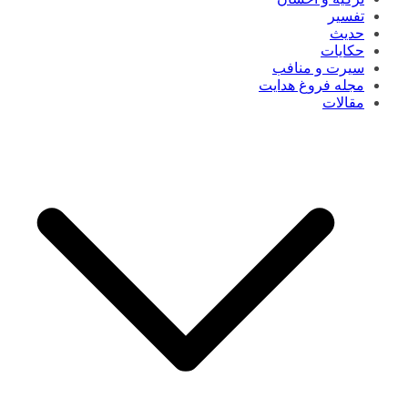
تفسیر
حدیث
حکایات
سیرت و منافب
مجله فروغ هدایت
مقالات