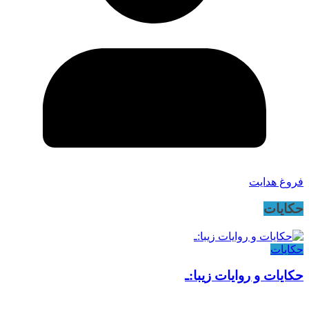
فروغ هدایت
حکایات
حکایات
حکایات و روایات زیبا:ـ