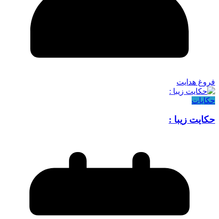
فروغ هدایت
حکایات
حکایت زیبا :