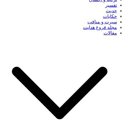
تفسیر
حدیث
حکایات
سیرت و منافب
مجله فروغ هدایت
مقالات