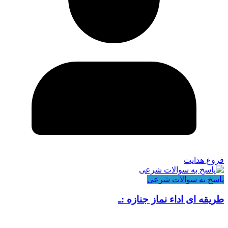
فروغ هدایت
پاسخ به سوالات شرعی
طریقه ای اداء نماز جنازه :ـ