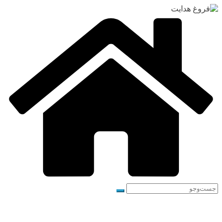
رفتن
به
محتوا