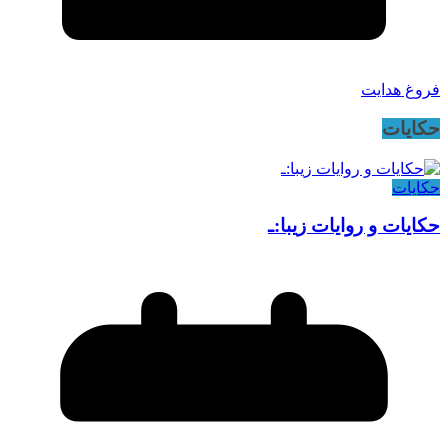
فروغ هدایت
حکایات
حکایات
حکایات و روایات زیبا:ـ