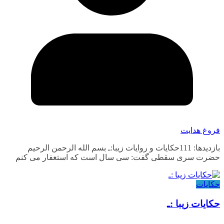
فروغ هدایت
بازدیدها: 111حکایات و روایات زیبا:ـ بسم الله الرحمن الرحیم
حضرت سری سقطی گفت: سی سال است که استغفار می کنم
حکایات
حکایات زیبا :ـ