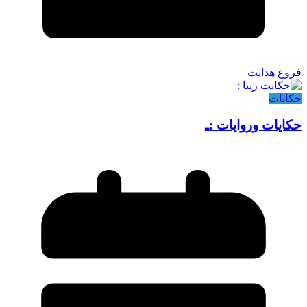
فروغ هدایت
حکایات
حکایات وروایات :ـ