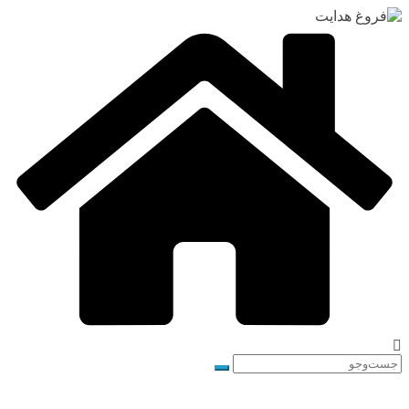
رفتن
به
محتوا