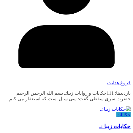
فروغ هدایت
بازدیدها: 111حکایات و روایات زیبا:ـ بسم الله الرحمن الرحیم
حضرت سری سقطی گفت: سی سال است که استغفار می کنم
حکایات
حکایات زیبا :ـ