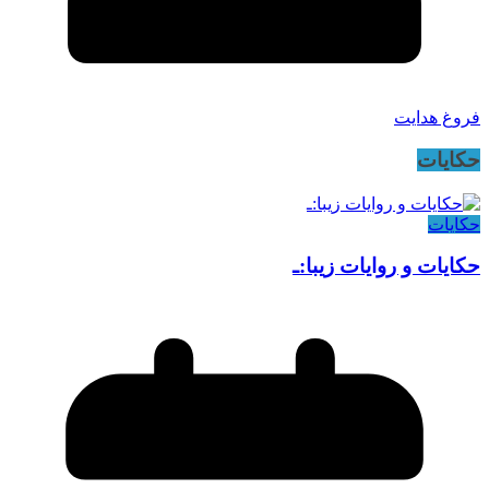
فروغ هدایت
حکایات
حکایات
حکایات و روایات زیبا:ـ