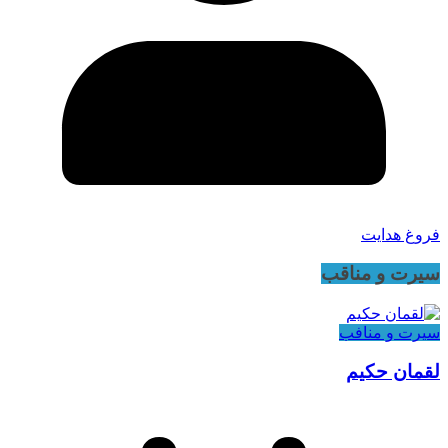
فروغ هدایت
سیرت و مناقب
سیرت و منافب
لقمان حکیم