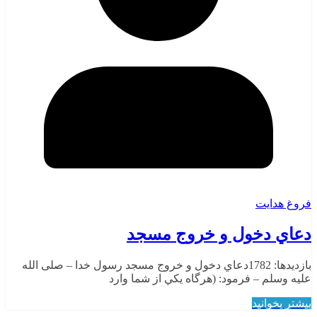
فروغ هدایت
دعاي دخول و خروج مسجد
بازدیدها: 1782دعاي دخول و خروج مسجد رسول خدا – صلى الله
عليه وسلم – فرمود: (هرگاه يکي از شما وارد
بیشتر بخوانید