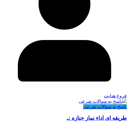
فروغ هدایت
پاسخ به سوالات شرعی
طریقه ای اداء نماز جنازه :ـ