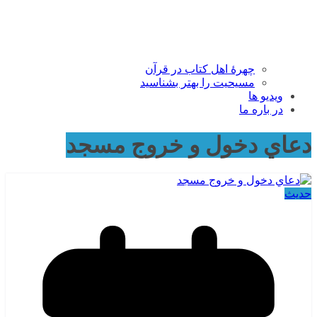
چهرۀ اهل کتاب در قرآن
مسیحیت را بهتر بشناسید
ویدیو ها
در باره ما
دعاي دخول و خروج مسجد
حدیث