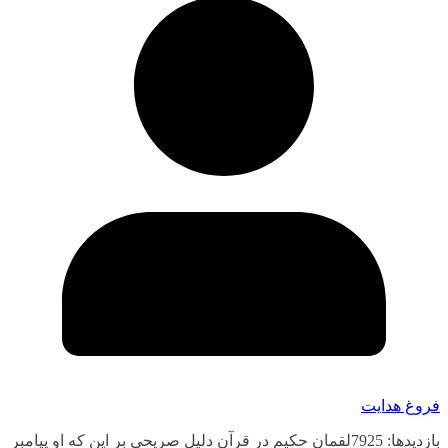
فروغ هدایت
بازدیدها: 7925لقمان حکیم در قرآن دلیل صریحی بر این که او پیامبر