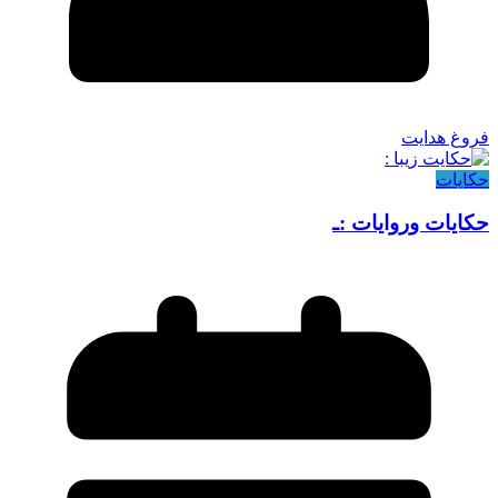
فروغ هدایت
حکایات
حکایات وروایات :ـ