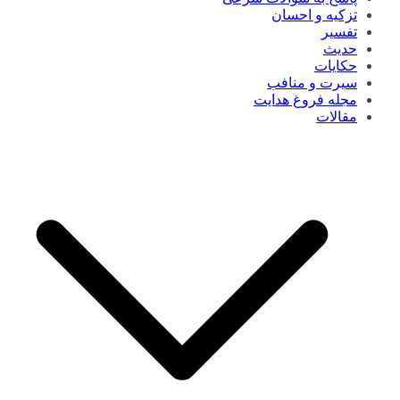
تزکیه و احسان
تفسیر
حدیث
حکایات
سیرت و منافب
مجله فروغ هدایت
مقالات