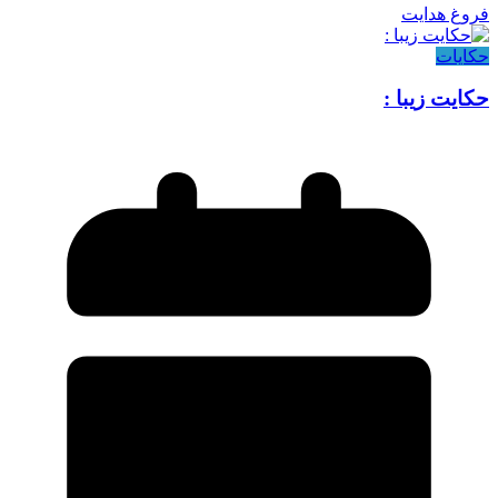
فروغ هدایت
حکایات
حکایت زیبا :