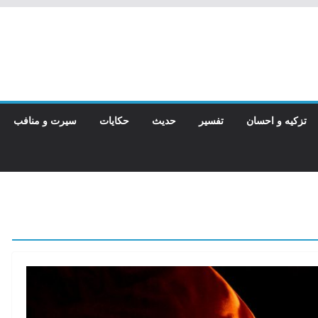
تزکیه و احسان
تفسیر
حدیث
حکایات
سیرت و منافب