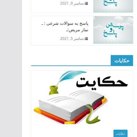
دسامبر 9, 2021
پاسخ به سوالات شرعی : ـ
نماز مریض:ـ
دسامبر 5, 2021
حکایات
حکایات