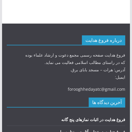
درباره فروغ هدایت
فروغ هدایت صفحه رسمی مجمع دعوت و ارشاد علماء بوده
که در راستای مطالب اسلامی فعالیت می نماید.
آدرس: هرات – مسجد بابای برق.
ایمیل:
forooghhedayatc@gmail.com
آخرین دیدگاه ها
فروغ هدایت
در
اثبات نمازهای پنج گانه
فروغ هدایت
در
تجلی آثار در منظره بهار