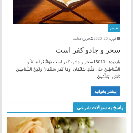
تفسیر
فوریه 20, 2020
فروغ هدایت
سحر و جادو کفر است
بازدیدها: 15010سحر و جادو، کفر است ﴿وَاتَّبَعُوا مَا تَتْلُو
الشَّيَاطِينُ عَلَى مُلْكِ سُلَيْمَانَ وَمَا كَفَرَ سُلَيْمَانُ وَلَكِنَّ الشَّيَاطِينَ
كَفَرُوا يُعَلِّمُونَ
بیشتر بخوانید
پاسخ به سوالات شرعی