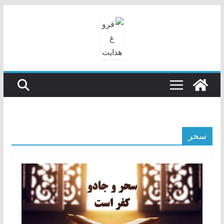
رفتن
به
محتوا
سحر