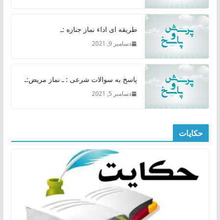
طریقه ای اداء نماز جنازه :ـ
دسامبر 9, 2021
پاسخ به سوالات شرعی : ـ نماز مریض:ـ
دسامبر 5, 2021
حکایات