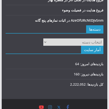
فروغ هدایت
در
فضيلت وضوء
AzeOfURcNtDJvSnm
در
اثبات نمازهای پنج گانه
دسته‌ها
دسته‌ها
آمار سایت
بازدیدهای امروز:
64
بازدیدهای دیروز:
160
کل بازدیدها:
2,222,052