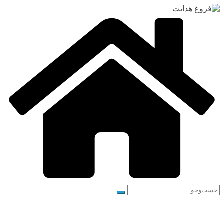
رفتن
به
محتوا