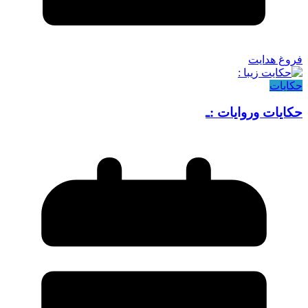
فروغ هدایت
حکایات
حکایات وروایات :ـ