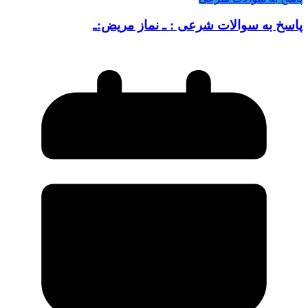
پاسخ به سوالات شرعی : ـ نماز مریض:ـ