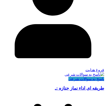
فروغ هدایت
پاسخ به سوالات شرعی
طریقه ای اداء نماز جنازه :ـ