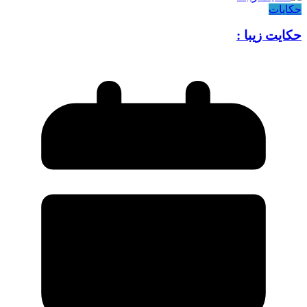
حکایات
حکایت زیبا :