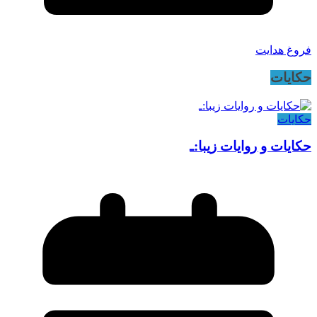
فروغ هدایت
حکایات
حکایات
حکایات و روایات زیبا:ـ