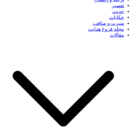
تفسیر
حدیث
حکایات
سیرت و منافب
مجله فروغ هدایت
مقالات