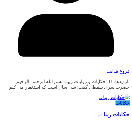
فروغ هدایت
بازدیدها: 111حکایات و روایات زیبا:ـ بسم الله الرحمن الرحیم
حضرت سری سقطی گفت: سی سال است که استغفار می کنم
حکایات
حکایات زیبا :ـ