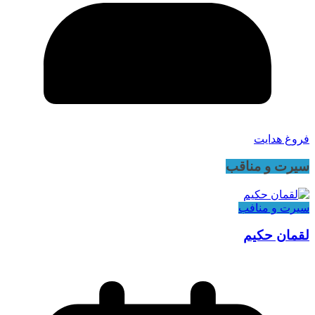
فروغ هدایت
سیرت و مناقب
سیرت و منافب
لقمان حکیم