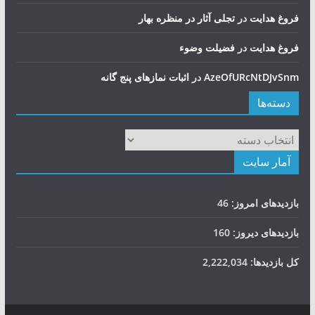
فروغ هدایت
در
تجلی آثار در منظره بهار
فروغ هدایت
در
فضيلت وضوء
AzeOfURcNtDJvSnm
در
اثبات نمازهای پنج گانه
دسته‌ها
دسته‌ها
آمار سایت
بازدیدهای امروز:
46
بازدیدهای دیروز:
160
کل بازدیدها:
2,222,034