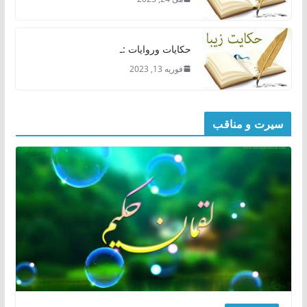
حکایات وروایات :ـ
فوریه 13, 2023
سیرت و مناقب