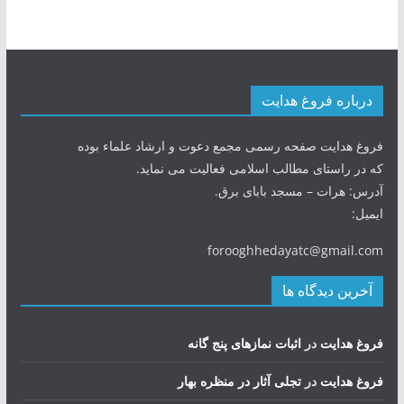
درباره فروغ هدایت
فروغ هدایت صفحه رسمی مجمع دعوت و ارشاد علماء بوده
که در راستای مطالب اسلامی فعالیت می نماید.
آدرس: هرات – مسجد بابای برق.
ایمیل:
forooghhedayatc@gmail.com
آخرین دیدگاه ها
فروغ هدایت
در
اثبات نمازهای پنج گانه
فروغ هدایت
در
تجلی آثار در منظره بهار