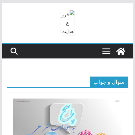
رفتن
به
محتوا
سوال و جواب