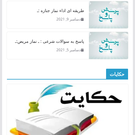
طریقه ای اداء نماز جنازه :ـ
دسامبر 9, 2021
پاسخ به سوالات شرعی : ـ نماز مریض:ـ
دسامبر 5, 2021
حکایات