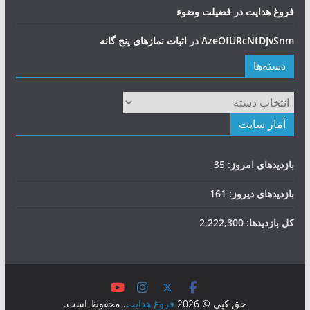
فروغ هدایت
در
فضيلت وضوء
AzeOfURcNtDJvSnm
در
اثبات نمازهای پنج گانه
دسته‌ها
دسته‌ها
آمار سایت
بازدیدهای امروز:
35
بازدیدهای دیروز:
161
کل بازدیدها:
2,222,300
حق کپی © 2026
فروغ هدایت
. محفوظ است.