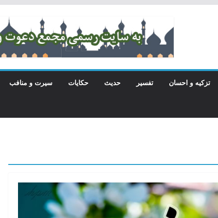
تزکیه و احسان
تفسیر
حدیث
حکایات
سیرت و منافب