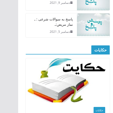
دسامبر 9, 2021
پاسخ به سوالات شرعی : ـ
نماز مریض:ـ
دسامبر 5, 2021
حکایات
حکایات