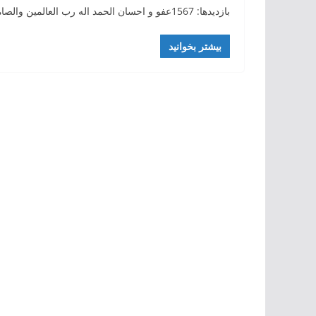
بازدیدها: 1567عفو و احسان الحمد اله رب العالمین والصاة والسلام علی رسوله و علی آله و صحبه اجمعین. و بعد:
بیشتر بخوانید